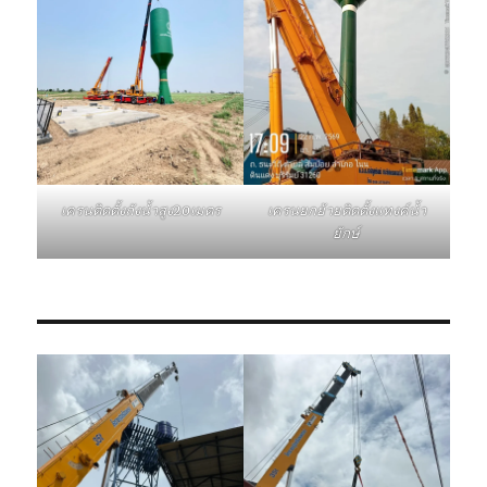
เครนติดตั้งถังน้ำสูง20เมตร
เครนยกย้ายติดตั้งแทงค์น้ำ
ยักษ์