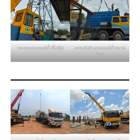
รถเครนยกแทงค์น้ำขึ้นที่สูง
เครนรับจ้างยกแทงค์น้ำขนาด
ใหญ่