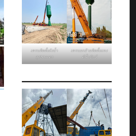
เครนติดตั้งถังน้ำ
เครนยกย้ายติดตั้งแทง
สูง20เมตร
ค์น้ำยักษ์