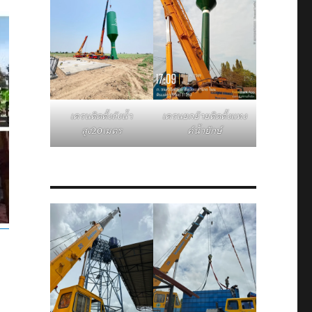
เครนติดตั้งถังน้ำ
เครนยกย้ายติดตั้งแทง
สูง20เมตร
ค์น้ำยักษ์