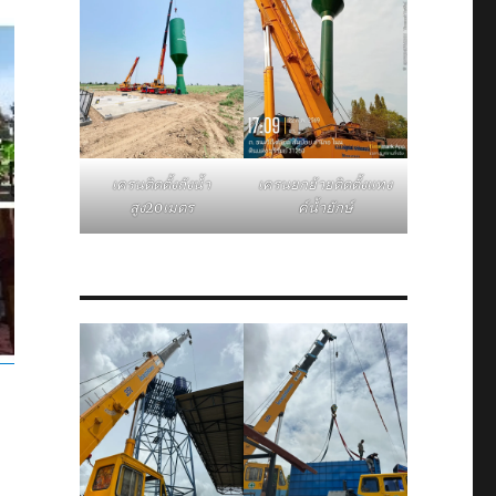
เครนติดตั้งถังน้ำ
เครนยกย้ายติดตั้งแทง
สูง20เมตร
ค์น้ำยักษ์