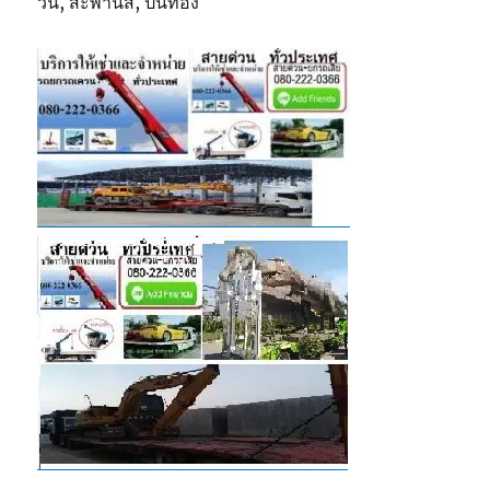
วิน, สะพานสี, ปิ่นทอง