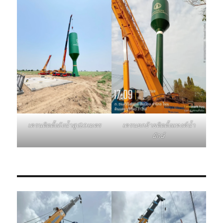
เครนติดตั้งถังน้ำสูง20เมตร
เครนยกย้ายติดตั้งแทงค์น้ำ
ยักษ์