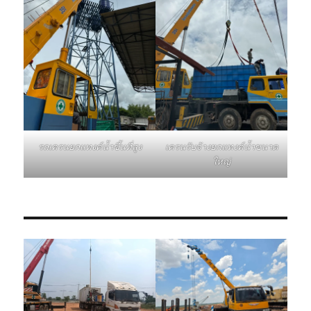
รถเครนยกแทงค์น้ำขึ้นที่สูง
เครนรับจ้างยกแทงค์น้ำขนาด
ใหญ่