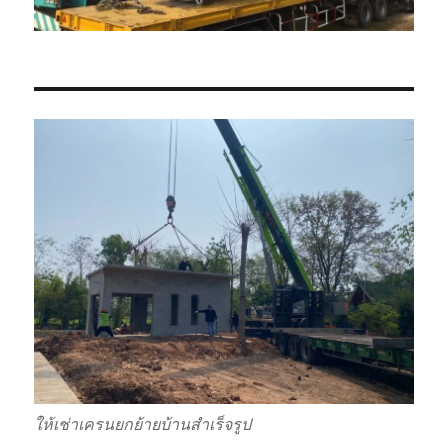
ให้เช่าเครนยกย้ายบ้านสำเร็จรูป