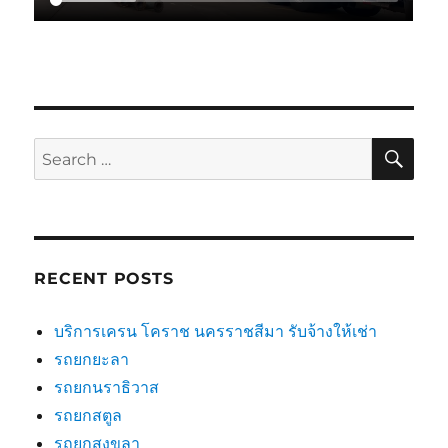
SE
Search
for:
RECENT POSTS
บริการเครน โคราช นครราชสีมา รับจ้างให้เช่า
รถยกยะลา
รถยกนราธิวาส
รถยกสตูล
รถยกสงขลา