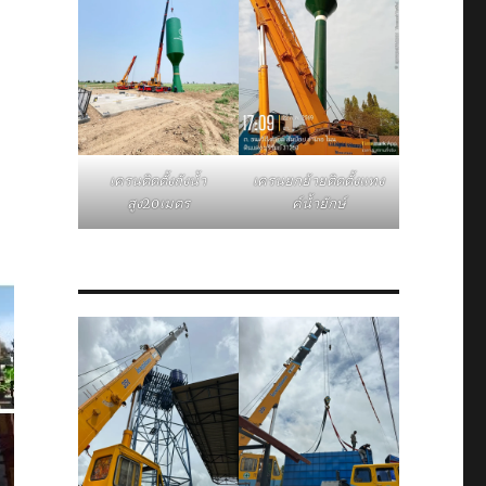
เครนติดตั้งถังน้ำ
เครนยกย้ายติดตั้งแทง
สูง20เมตร
ค์น้ำยักษ์