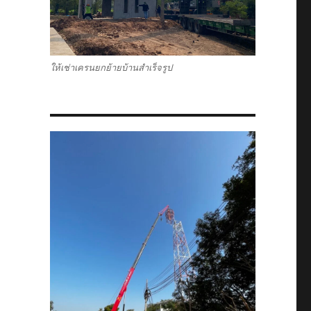
ให้เช่าเครนยกย้ายบ้านสำเร็จรูป