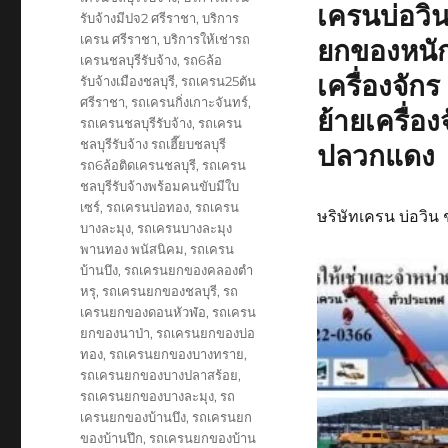
เครนบ่อว
รับจ้างมีปจ2 ศรีราชา
,
บริการ
เครน ศรีราชา
,
บริการให้เช่ารถ
ยกของหนัก 
เครนชลบุรีรับจ้าง
,
รถ6ล้อ
เครื่องจัก
รับจ้างเมืองชลบุรี
,
รถเครน25ตัน
ศรีราชา
,
รถเครนกิ่งเกาะจันทร์
,
ย้ายเครื่อ
รถเครนชลบุรีรับจ้าง
,
รถเครน
ชลบุรีรับจ้าง รถเฮี๊ยบชลบุรี
ปลวกแดง
รถ6ล้อติดเครนชลบุรี
,
รถเครน
ชลบุรีรับจ้างพร้อมคนขับมีใบ
เซร์
,
รถเครนบ่อทอง
,
รถเครน
ษริษัทเครน บ่อวิน 
บางละมุง
,
รถเครนบางละมุง
พานทอง พนัสนิคม
,
รถเครน
บ้านบึง
,
รถเครนยกของคลองตำ
หรุ
,
รถเครนยกของชลบุรี
,
รถ
เครนยกของดอนหัวฬ่อ
,
รถเครน
ยกของนาป่า
,
รถเครนยกของบ่อ
ทอง
,
รถเครนยกของบางทราย
,
รถเครนยกของบางปลาสร้อย
,
รถเครนยกของบางละมุง
,
รถ
เครนยกของบ้านบึง
,
รถเครนยก
ของบ้านปึก
,
รถเครนยกของบ้าน