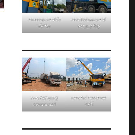
รถเครนยกแทงค์น้ำ
เครนรับจ้างยกแทงค์
ขึ้นที่สูง
น้ำขนาดใหญ่
เครนรับจ้างยกเสาตอ
เครนรับจ้างยกตู้
หม้อ
คอนเทนเนอร์