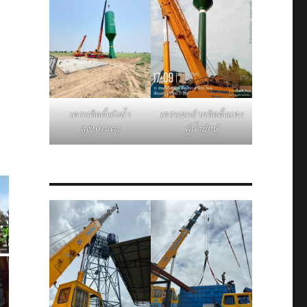
–
เครนติดตั้งถังน้ำ
เครนยกย้ายติดตั้งแทง
สูง20เมตร
ค์น้ำยักษ์