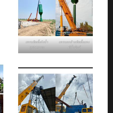
–
เครนติดตั้งถังน้ำ
เครนยกย้ายติดตั้งแทง
สูง20เมตร
ค์น้ำยักษ์