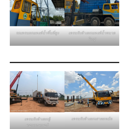
รถเครนยกแทงค์น้ำขึ้นที่สูง
เครนรับจ้างยกแทงค์น้ำขนาด
ใหญ่
เครนรับจ้างยกเสาตอหม้อ
เครนรับจ้างยกตู้
คอนเทนเนอร์