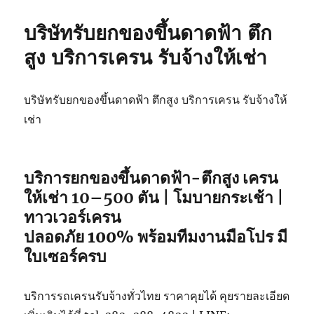
บริษัทรับยกของขึ้นดาดฟ้า ตึก
สูง บริการเครน รับจ้างให้เช่า
บริษัทรับยกของขึ้นดาดฟ้า ตึกสูง บริการเครน รับจ้างให้
เช่า
บริการยกของขึ้นดาดฟ้า-ตึกสูง
เครน
ให้เช่า 10–500 ตัน | โมบายกระเช้า |
ทาวเวอร์เครน
ปลอดภัย 100% พร้อมทีมงานมือโปร มี
ใบเซอร์ครบ
บริการรถเครนรับจ้างทั่วไทย ราคาคุยได้ คุยรายละเอียด