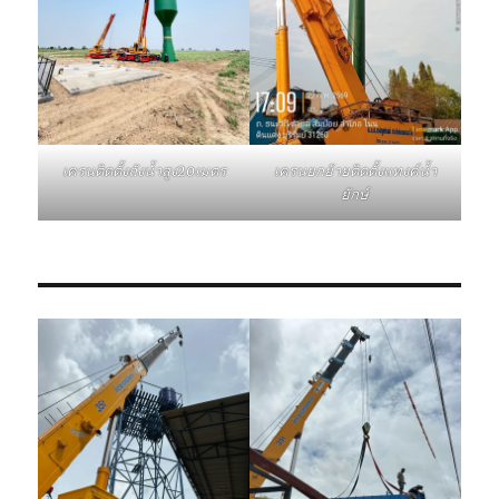
เครนติดตั้งถังน้ำสูง20เมตร
เครนยกย้ายติดตั้งแทงค์น้ำ
ยักษ์