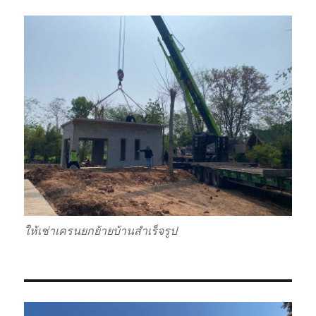
ให้เช่าเครนยกย้ายบ้านสำเร็จรูป