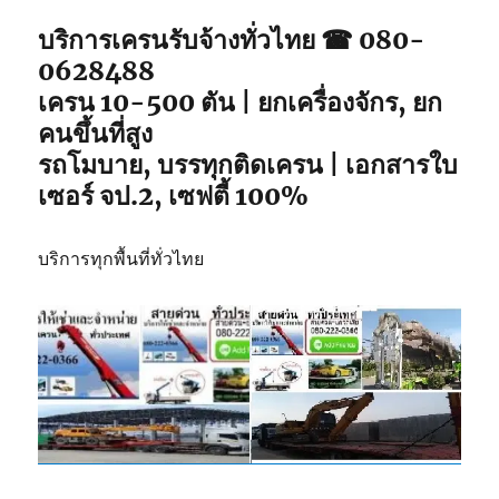
ที่
บริการเครนรับจ้างทั่วไทย ☎ 080-
สูง
0628488
เครน 10-500 ตัน | ยกเครื่องจักร, ยก
คนขึ้นที่สูง
รถโมบาย, บรรทุกติดเครน | เอกสารใบ
เซอร์ จป.2, เซฟตี้ 100%
บริการทุกพื้นที่ทั่วไทย