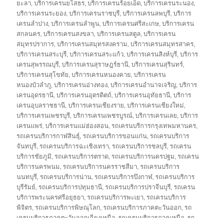
ยะลา
,
บริการเครนยโสธร
,
บริการเครนร้อยเอ็ด
,
บริการเครนระนอง
,
บริการเครนระยอง
,
บริการเครนราชบุรี
,
บริการเครนลพบุรี
,
บริการ
เครนลำปาง
,
บริการเครนลำพูน
,
บริการเครนศรีสะเกษ
,
บริการเครน
สกลนคร
,
บริการเครนสงขลา
,
บริการเครนสตูล
,
บริการเครน
สมุทรปราการ
,
บริการเครนสมุทรสงคราม
,
บริการเครนสมุทรสาคร
,
บริการเครนสระบุรี
,
บริการเครนสระแก้ว
,
บริการเครนสิงห์บุรี
,
บริการ
เครนสุพรรณบุรี
,
บริการเครนสุราษฎร์ธานี
,
บริการเครนสุรินทร์
,
บริการเครนสุโขทัย
,
บริการเครนหนองคาย
,
บริการเครน
หนองบัวลำภู
,
บริการเครนอ่างทอง
,
บริการเครนอำนาจเจริญ
,
บริการ
เครนอุดรธานี
,
บริการเครนอุตรดิตถ์
,
บริการเครนอุทัยธานี
,
บริการ
เครนอุบลราชธานี
,
บริการเครนเชียงราย
,
บริการเครนเชียงใหม่
,
บริการเครนเพชรบุรี
,
บริการเครนเพชรบูรณ์
,
บริการเครนเลย
,
บริการ
เครนแพร่
,
บริการเครนแม่ฮ่องสอน
,
รถเครนบริการกรุงเทพมหานคร
,
รถเครนบริการกาฬสินธุ์
,
รถเครนบริการขอนแก่น
,
รถเครนบริการ
จันทบุรี
,
รถเครนบริการฉะเชิงเทรา
,
รถเครนบริการชลบุรี
,
รถเครน
บริการชัยภูมิ
,
รถเครนบริการตราด
,
รถเครนบริการนครปฐม
,
รถเครน
บริการนครพนม
,
รถเครนบริการนครราชสีมา
,
รถเครนบริการ
นนทบุรี
,
รถเครนบริการน่าน
,
รถเครนบริการบึงกาฬ
,
รถเครนบริการ
บุรีรัมย์
,
รถเครนบริการปทุมธานี
,
รถเครนบริการปราจีนบุรี
,
รถเครน
บริการพระนครศรีอยุธยา
,
รถเครนบริการพะเยา
,
รถเครนบริการ
พิจิตร
,
รถเครนบริการพิษณุโลก
,
รถเครนบริการภาคตะวันออก
,
รถ
เครนบริการภาคตะวันออกเฉียงเหนือ
,
รถเครนบริการภาคเหนือ
,
รถ