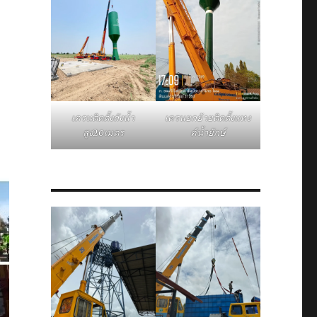
–
เครนติดตั้งถังน้ำ
เครนยกย้ายติดตั้งแทง
สูง20เมตร
ค์น้ำยักษ์