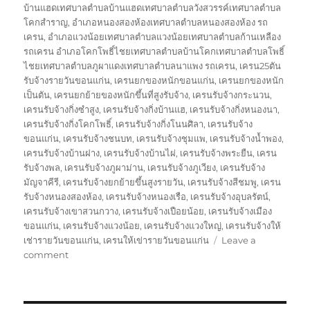
บ้านแฮดเทศบาลตำบลบ้านแฮดเทศบาลตำบลวังสวรรค์เทศบาลตำบล
โคกสำราญ
,
อำเภอหนองสองห้องเทศบาลตำบลหนองสองห้อง รถ
เครน
,
อำเภอแวงน้อยเทศบาลตำบลแวงน้อยเทศบาลตำบลก้านเหลือง
รถเครน อำเภอโคกโพธิ์ไชยเทศบาลตำบลบ้านโคกเทศบาลตำบลโพธิ์
ไชยเทศบาลตำบลภูผาแดงเทศบาลตำบลนาแพง รถเครน
,
เครน25ตัน
รับจ้างรายวันขอนแก่น
,
เครนยกของหนักขอนแก่น
,
เครนยกของหนัก
เป็นตัน
,
เครนยกย้ายของหนักขึ้นที่สูงรับจ้าง
,
เครนรับจ้างกระนวน
,
เครนรับจ้างกิ่งซำสูง
,
เครนรับจ้างกิ่งบ้านแฮ
,
เครนรับจ้างกิ่งหนองนา
,
เครนรับจ้างกิ่งโคกโพธิ์
,
เครนรับจ้างกิ่งโนนศิลา
,
เครนรับจ้าง
ขอนแก่น
,
เครนรับจ้างชนบท
,
เครนรับจ้างชุมแพ
,
เครนรับจ้างน้ำพอง
,
เครนรับจ้างบ้านฝาง
,
เครนรับจ้างบ้านไผ่
,
เครนรับจ้างพระยืน
,
เครน
รับจ้างพล
,
เครนรับจ้างภูผาม่าน
,
เครนรับจ้างภูเวียง
,
เครนรับจ้าง
มัญจาคีรี
,
เครนรับจ้างยกย้ายขึ้นสูงรายวัน
,
เครนรับจ้างสีชมพู
,
เครน
รับจ้างหนองสองห้อง
,
เครนรับจ้างหนองเรือ
,
เครนรับจ้างอุบลรัตน์
,
เครนรับจ้างเขาสวนกวาง
,
เครนรับจ้างเปือยน้อย
,
เครนรับจ้างเมือง
ขอนแก่น
,
เครนรับจ้างแวงน้อย
,
เครนรับจ้างแวงใหญ่
,
เครนรับจ้างให้
เช่ารายวันขอนแก่น
,
เครนให้เข่ารายวันขอนแก่น
Leave a
on
comment
รถ
เครน
ขอนแก่น