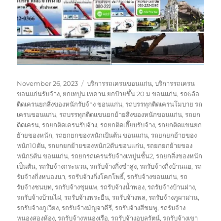
Posted
Tags
November 26, 2023
บริการรถเครนขอนแก่น
,
บริการรถเครน
on
ขอนแก่นรับจ้าง
,
ยกเทปูน เทคาน ยกป้ายขึ้น 20 ม ขอนแก่น
,
รถ6ล้อ
ติดเครนยกสิ่งของหนักรับจ้าง ขอนแก่น
,
รถบรรทุกติดเครนโมบาย รถ
เครนขอนแก่น
,
รถบรรทุกติดแขนยกย้ายสิ่งของหนักขอนแก่น
,
รถยก
ติดเครน
,
รถยกติดเครนรับจ้าง
,
รถยกติดเฮี๊ยบรับจ้าง
,
รถยกติดแขนยก
ย้ายของหนัก
,
รถยกยกของหนักเป้นต้น ขอนแก่น
,
รถยกยกย้ายของ
หนัก10ตัน
,
รถยกยกย้ายของหนัก2ตันขอนแก่น
,
รถยกยกย้ายของ
หนัก5ตัน ขอนแก่น
,
รถยกรถเครนรับจ้างเทปูนชั้น2
,
รถยกสิ่งของหนัก
เป็นตัน
,
รถรับจ้างกระนวน
,
รถรับจ้างกิ่งซำสูง
,
รถรับจ้างกิ่งบ้านแฮ
,
รถ
รับจ้างกิ่งหนองนา
,
รถรับจ้างกิ่งโคกโพธิ์
,
รถรับจ้างขอนแก่น
,
รถ
รับจ้างชนบท
,
รถรับจ้างชุมแพ
,
รถรับจ้างน้ำพอง
,
รถรับจ้างบ้านฝาง
,
รถรับจ้างบ้านไผ่
,
รถรับจ้างพระยืน
,
รถรับจ้างพล
,
รถรับจ้างภูผาม่าน
,
รถรับจ้างภูเวียง
,
รถรับจ้างมัญจาคีรี
,
รถรับจ้างสีชมพู
,
รถรับจ้าง
หนองสองห้อง
,
รถรับจ้างหนองเรือ
,
รถรับจ้างอุบลรัตน์
,
รถรับจ้างเขา