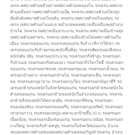
เครน เทศบาลตำบลห้วยยางเทศบาลตำบลหนองโน
,
รถเครน เทศบาล
ตำบลเมืองเก่าเทศบาลตำบลบ้านเป็ด
,
รถเครน เทศบาลตำบลโคกสูง
สัมพันธ์เทศบาลตำบลโนนหัน
,
รถเครน เทศบาลตำบลโนนท่อน
,
รถ
เครน เทศบาลตำบลโนนสะอาดอำเภอพลเทศบาลเมืองเมืองพลอำเภอ
บ้านไผ่
,
รถเครน เทศบาลเมืองกระนวน
,
รถเครน เทศบาลเมืองบ้านทุ่ม
เทศบาลตำบลท่าพระ
,
รถเครน เทศบาลเมืองบ้านไผ่เทศบาลตำบลใน
เมือง
,
รถเครนขอนแก่น
,
รถเครนขอนแก่น รับจ้าง บริการให้เช่า
,
รถ
เครนขอนแก่นรับจ้างยกของหนักขึ้นที่สุง
,
รถเครนติดแขนยกสิ่งของ
หนัก5ตัน 3ตัน
,
รถเครนยกกระนวน
,
รถเครนยกกิ่งซำสูง
,
รถเครนยก
กิ่งบ้านแฮ
,
รถเครนยกกิ่งหนองนา
,
รถเครนยกกิ่งโคกโพธิ์
,
รถเครนยก
ขอนแก่น
,
รถเครนยกชนบท
,
รถเครนยกชุมแพ
,
รถเครนยกน้ำพอง
,
รถ
เครนยกบ้านฝาง
,
รถเครนยกบ้านไผ่
,
รถเครนยกพระยืน
,
รถเครนยก
พล
,
รถเครนยกภูผาม่าน
,
รถเครนยกภูเวียง
,
รถเครนยกมัญจาคีรี
,
รถ
เครนยกย้ายของหนักในจังหวัดขอนแก่น
,
รถเครนยกย้ายของหนักใน
ตำบลขอนแก่น
,
รถเครนยกย้ายของหนักในอำเภอขอนแก่น
,
รถเครน
ยกย้ายสิ่งของหนักได้หลายๆตัน
,
รถเครนยกสีชมพู
,
รถเครนยก
หนองสองห้อง
,
รถเครนยกหนองเรือ
,
รถเครนยกอุบลรัตน์
,
รถเครนยก
เขาสวนกวาง
,
รถเครนยกเทปูน เทคาน ยกป้ายขึ้น 20 ม
,
รถเครนยก
เปือยน้อย
,
รถเครนยกเมืองขอนแก่น
,
รถเครนยกแวงน้อย
,
รถเครนยก
แวงใหญ่
,
รถเครนรับจ้างเทปูน
,
รถเครนในจังหวัดขอนแก่น
,
อำเภอ
ชนบทเทศบาลตำบลชนบทเทศบาลตำบลชลบถวิบูลย์ รถเครน
,
อำเภอ