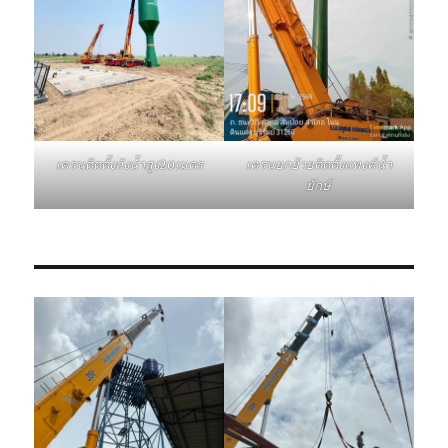
เครนติดตั้งถังน้ำสูง20เมตร
เครนยกย้ายติดตั้งแทงค์น้ำ
ยักษ์