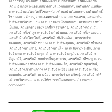
โคกสำราญ
,
อำเภอหนองสองห้องเทศบาลตำบลหนองสองห้อง รถ
เครน
,
อำเภอแวงน้อยเทศบาลตำบลแวงน้อยเทศบาลตำบลก้านเหลือง
รถเครน อำเภอโคกโพธิ์ไชยเทศบาลตำบลบ้านโคกเทศบาลตำบลโพธิ์
ไชยเทศบาลตำบลภูผาแดงเทศบาลตำบลนาแพง รถเครน
,
เครน25ตัน
รับจ้างรายวันขอนแก่น
,
เครนยกของหนักขอนแก่น
,
เครนยกของหนัก
เป็นตัน
,
เครนยกย้ายของหนักขึ้นที่สูงรับจ้าง
,
เครนรับจ้างกระนวน
,
เครนรับจ้างกิ่งซำสูง
,
เครนรับจ้างกิ่งบ้านแฮ
,
เครนรับจ้างกิ่งหนองนา
,
เครนรับจ้างกิ่งโคกโพธิ์
,
เครนรับจ้างกิ่งโนนศิลา
,
เครนรับจ้าง
ขอนแก่น
,
เครนรับจ้างชนบท
,
เครนรับจ้างชุมแพ
,
เครนรับจ้างน้ำพอง
,
เครนรับจ้างบ้านฝาง
,
เครนรับจ้างบ้านไผ่
,
เครนรับจ้างพระยืน
,
เครน
รับจ้างพล
,
เครนรับจ้างภูผาม่าน
,
เครนรับจ้างภูเวียง
,
เครนรับจ้าง
มัญจาคีรี
,
เครนรับจ้างยกย้ายขึ้นสูงรายวัน
,
เครนรับจ้างสีชมพู
,
เครน
รับจ้างหนองสองห้อง
,
เครนรับจ้างหนองเรือ
,
เครนรับจ้างอุบลรัตน์
,
เครนรับจ้างเขาสวนกวาง
,
เครนรับจ้างเปือยน้อย
,
เครนรับจ้างเมือง
ขอนแก่น
,
เครนรับจ้างแวงน้อย
,
เครนรับจ้างแวงใหญ่
,
เครนรับจ้างให้
เช่ารายวันขอนแก่น
,
เครนให้เข่ารายวันขอนแก่น
Leave a
on
comment
รถ
เครน
ขอนแก่น
บริการ
ให้