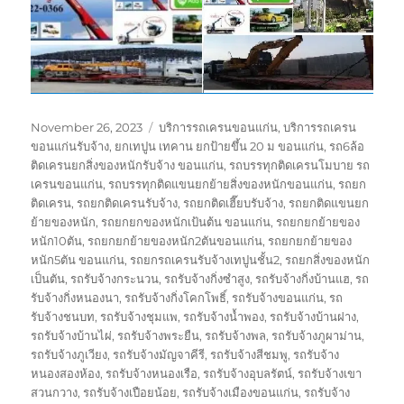
Posted
Tags
November 26, 2023
บริการรถเครนขอนแก่น
,
บริการรถเครน
on
ขอนแก่นรับจ้าง
,
ยกเทปูน เทคาน ยกป้ายขึ้น 20 ม ขอนแก่น
,
รถ6ล้อ
ติดเครนยกสิ่งของหนักรับจ้าง ขอนแก่น
,
รถบรรทุกติดเครนโมบาย รถ
เครนขอนแก่น
,
รถบรรทุกติดแขนยกย้ายสิ่งของหนักขอนแก่น
,
รถยก
ติดเครน
,
รถยกติดเครนรับจ้าง
,
รถยกติดเฮี๊ยบรับจ้าง
,
รถยกติดแขนยก
ย้ายของหนัก
,
รถยกยกของหนักเป้นต้น ขอนแก่น
,
รถยกยกย้ายของ
หนัก10ตัน
,
รถยกยกย้ายของหนัก2ตันขอนแก่น
,
รถยกยกย้ายของ
หนัก5ตัน ขอนแก่น
,
รถยกรถเครนรับจ้างเทปูนชั้น2
,
รถยกสิ่งของหนัก
เป็นตัน
,
รถรับจ้างกระนวน
,
รถรับจ้างกิ่งซำสูง
,
รถรับจ้างกิ่งบ้านแฮ
,
รถ
รับจ้างกิ่งหนองนา
,
รถรับจ้างกิ่งโคกโพธิ์
,
รถรับจ้างขอนแก่น
,
รถ
รับจ้างชนบท
,
รถรับจ้างชุมแพ
,
รถรับจ้างน้ำพอง
,
รถรับจ้างบ้านฝาง
,
รถรับจ้างบ้านไผ่
,
รถรับจ้างพระยืน
,
รถรับจ้างพล
,
รถรับจ้างภูผาม่าน
,
รถรับจ้างภูเวียง
,
รถรับจ้างมัญจาคีรี
,
รถรับจ้างสีชมพู
,
รถรับจ้าง
หนองสองห้อง
,
รถรับจ้างหนองเรือ
,
รถรับจ้างอุบลรัตน์
,
รถรับจ้างเขา
สวนกวาง
,
รถรับจ้างเปือยน้อย
,
รถรับจ้างเมืองขอนแก่น
,
รถรับจ้าง