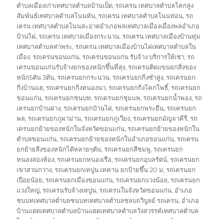
ตำบลเมืองเก่าเทศบาลตำบลบ้านเป็ด
,
รถเครน เทศบาลตำบลโคกสูง
สัมพันธ์เทศบาลตำบลโนนหัน
,
รถเครน เทศบาลตำบลโนนท่อน
,
รถ
เครน เทศบาลตำบลโนนสะอาดอำเภอพลเทศบาลเมืองเมืองพลอำเภอ
บ้านไผ่
,
รถเครน เทศบาลเมืองกระนวน
,
รถเครน เทศบาลเมืองบ้านทุ่ม
เทศบาลตำบลท่าพระ
,
รถเครน เทศบาลเมืองบ้านไผ่เทศบาลตำบลใน
เมือง
,
รถเครนขอนแก่น
,
รถเครนขอนแก่น รับจ้าง บริการให้เช่า
,
รถ
เครนขอนแก่นรับจ้างยกของหนักขึ้นที่สุง
,
รถเครนติดแขนยกสิ่งของ
หนัก5ตัน 3ตัน
,
รถเครนยกกระนวน
,
รถเครนยกกิ่งซำสูง
,
รถเครนยก
กิ่งบ้านแฮ
,
รถเครนยกกิ่งหนองนา
,
รถเครนยกกิ่งโคกโพธิ์
,
รถเครนยก
ขอนแก่น
,
รถเครนยกชนบท
,
รถเครนยกชุมแพ
,
รถเครนยกน้ำพอง
,
รถ
เครนยกบ้านฝาง
,
รถเครนยกบ้านไผ่
,
รถเครนยกพระยืน
,
รถเครนยก
พล
,
รถเครนยกภูผาม่าน
,
รถเครนยกภูเวียง
,
รถเครนยกมัญจาคีรี
,
รถ
เครนยกย้ายของหนักในจังหวัดขอนแก่น
,
รถเครนยกย้ายของหนักใน
ตำบลขอนแก่น
,
รถเครนยกย้ายของหนักในอำเภอขอนแก่น
,
รถเครน
ยกย้ายสิ่งของหนักได้หลายๆตัน
,
รถเครนยกสีชมพู
,
รถเครนยก
หนองสองห้อง
,
รถเครนยกหนองเรือ
,
รถเครนยกอุบลรัตน์
,
รถเครนยก
เขาสวนกวาง
,
รถเครนยกเทปูน เทคาน ยกป้ายขึ้น 20 ม
,
รถเครนยก
เปือยน้อย
,
รถเครนยกเมืองขอนแก่น
,
รถเครนยกแวงน้อย
,
รถเครนยก
แวงใหญ่
,
รถเครนรับจ้างเทปูน
,
รถเครนในจังหวัดขอนแก่น
,
อำเภอ
ชนบทเทศบาลตำบลชนบทเทศบาลตำบลชลบถวิบูลย์ รถเครน
,
อำเภอ
บ้านแฮดเทศบาลตำบลบ้านแฮดเทศบาลตำบลวังสวรรค์เทศบาลตำบล