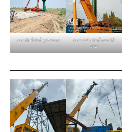
เครนติดตั้งถังน้ำสูง20เมตร
เครนยกย้ายติดตั้งแทงค์น้ำ
ยักษ์