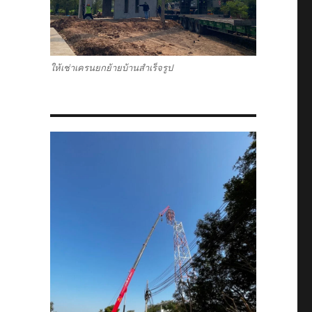
ให้เช่าเครนยกย้ายบ้านสำเร็จรูป