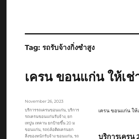
Tag:
รถรับจ้างกิ่งซำสูง
เครน ขอนแก่น ให้เช่
Posted
November 26, 2023
on
Tags
บริการรถเครนขอนแก่น
,
บริการ
เครน ขอนแก่น ให้เ
รถเครนขอนแก่นรับจ้าง
,
ยก
เทปูน เทคาน ยกป้ายขึ้น 20 ม
ขอนแก่น
,
รถ6ล้อติดเครนยก
บริการเครน
สิ่งของหนักรับจ้าง ขอนแก่น
,
รถ