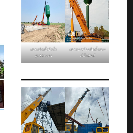
เครนติดตั้งถังน้ำ
เครนยกย้ายติดตั้งแทง
สูง20เมตร
ค์น้ำยักษ์