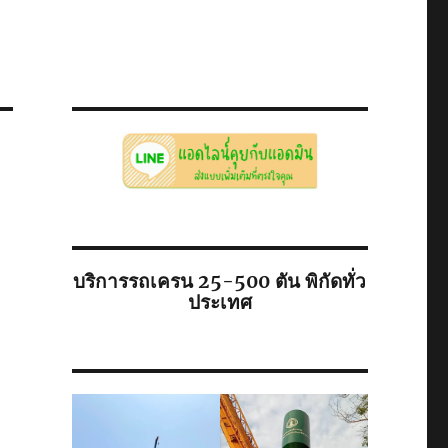
บริการรถเครน 25-500 ตัน พิกัดทั่ว
ประเทศ