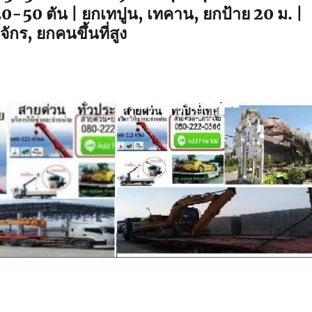
20-50 ตัน | ยกเทปูน, เทคาน, ยกป้าย 20 ม. |
จักร, ยกคนขึ้นที่สูง