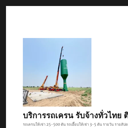
บริการรถเครน รับจ้างทั่วไท
รถเครนให้เช่า 25-500 ตัน รถเฮี๊ยบให้เช่า 3-5 ตัน รายวัน รายสั