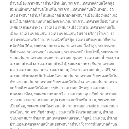
ตำบลเมืองเก่าเทศบาลตำบลบ้านเป็ด
,
รถเครน เทศบาลตำบลโคกสูง
สัมพันธ์เทศบาลตำบลโนนหัน
,
รถเครน เทศบาลตำบลโนนท่อน
,
รถ
เครน เทศบาลตำบลโนนสะอาดอำเภอพลเทศบาลเมืองเมืองพลอำเภอ
บ้านไผ่
,
รถเครน เทศบาลเมืองกระนวน
,
รถเครน เทศบาลเมืองบ้านทุ่ม
เทศบาลตำบลท่าพระ
,
รถเครน เทศบาลเมืองบ้านไผ่เทศบาลตำบลใน
เมือง
,
รถเครนขอนแก่น
,
รถเครนขอนแก่น รับจ้าง บริการให้เช่า
,
รถ
เครนขอนแก่นรับจ้างยกของหนักขึ้นที่สุง
,
รถเครนติดแขนยกสิ่งของ
หนัก5ตัน 3ตัน
,
รถเครนยกกระนวน
,
รถเครนยกกิ่งซำสูง
,
รถเครนยก
กิ่งบ้านแฮ
,
รถเครนยกกิ่งหนองนา
,
รถเครนยกกิ่งโคกโพธิ์
,
รถเครนยก
ขอนแก่น
,
รถเครนยกชนบท
,
รถเครนยกชุมแพ
,
รถเครนยกน้ำพอง
,
รถ
เครนยกบ้านฝาง
,
รถเครนยกบ้านไผ่
,
รถเครนยกพระยืน
,
รถเครนยก
พล
,
รถเครนยกภูผาม่าน
,
รถเครนยกภูเวียง
,
รถเครนยกมัญจาคีรี
,
รถ
เครนยกย้ายของหนักในจังหวัดขอนแก่น
,
รถเครนยกย้ายของหนักใน
ตำบลขอนแก่น
,
รถเครนยกย้ายของหนักในอำเภอขอนแก่น
,
รถเครน
ยกย้ายสิ่งของหนักได้หลายๆตัน
,
รถเครนยกสีชมพู
,
รถเครนยก
หนองสองห้อง
,
รถเครนยกหนองเรือ
,
รถเครนยกอุบลรัตน์
,
รถเครนยก
เขาสวนกวาง
,
รถเครนยกเทปูน เทคาน ยกป้ายขึ้น 20 ม
,
รถเครนยก
เปือยน้อย
,
รถเครนยกเมืองขอนแก่น
,
รถเครนยกแวงน้อย
,
รถเครนยก
แวงใหญ่
,
รถเครนรับจ้างเทปูน
,
รถเครนในจังหวัดขอนแก่น
,
อำเภอ
ชนบทเทศบาลตำบลชนบทเทศบาลตำบลชลบถวิบูลย์ รถเครน
,
อำเภอ
บ้านแฮดเทศบาลตำบลบ้านแฮดเทศบาลตำบลวังสวรรค์เทศบาลตำบล