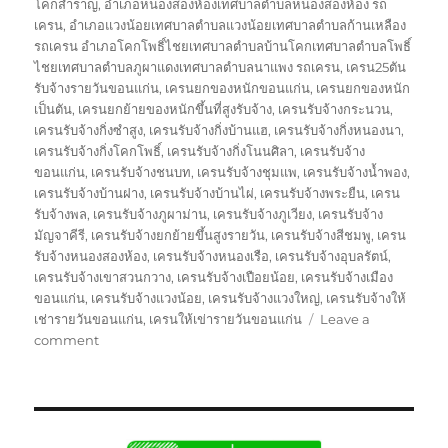
โคกสำราญ
,
อำเภอหนองสองห้องเทศบาลตำบลหนองสองห้อง รถ
เครน
,
อำเภอแวงน้อยเทศบาลตำบลแวงน้อยเทศบาลตำบลก้านเหลือง
รถเครน อำเภอโคกโพธิ์ไชยเทศบาลตำบลบ้านโคกเทศบาลตำบลโพธิ์
ไชยเทศบาลตำบลภูผาแดงเทศบาลตำบลนาแพง รถเครน
,
เครน25ตัน
รับจ้างรายวันขอนแก่น
,
เครนยกของหนักขอนแก่น
,
เครนยกของหนัก
เป็นตัน
,
เครนยกย้ายของหนักขึ้นที่สูงรับจ้าง
,
เครนรับจ้างกระนวน
,
เครนรับจ้างกิ่งซำสูง
,
เครนรับจ้างกิ่งบ้านแฮ
,
เครนรับจ้างกิ่งหนองนา
,
เครนรับจ้างกิ่งโคกโพธิ์
,
เครนรับจ้างกิ่งโนนศิลา
,
เครนรับจ้าง
ขอนแก่น
,
เครนรับจ้างชนบท
,
เครนรับจ้างชุมแพ
,
เครนรับจ้างน้ำพอง
,
เครนรับจ้างบ้านฝาง
,
เครนรับจ้างบ้านไผ่
,
เครนรับจ้างพระยืน
,
เครน
รับจ้างพล
,
เครนรับจ้างภูผาม่าน
,
เครนรับจ้างภูเวียง
,
เครนรับจ้าง
มัญจาคีรี
,
เครนรับจ้างยกย้ายขึ้นสูงรายวัน
,
เครนรับจ้างสีชมพู
,
เครน
รับจ้างหนองสองห้อง
,
เครนรับจ้างหนองเรือ
,
เครนรับจ้างอุบลรัตน์
,
เครนรับจ้างเขาสวนกวาง
,
เครนรับจ้างเปือยน้อย
,
เครนรับจ้างเมือง
ขอนแก่น
,
เครนรับจ้างแวงน้อย
,
เครนรับจ้างแวงใหญ่
,
เครนรับจ้างให้
เช่ารายวันขอนแก่น
,
เครนให้เข่ารายวันขอนแก่น
Leave a
on
comment
รถ
เครน
ขอนแก่น
บริการ
ให้