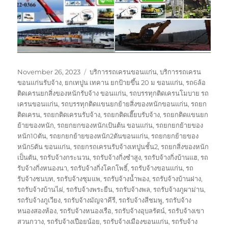
Posted
Tags
November 26, 2023
บริการรถเครนขอนแก่น
,
บริการรถเครน
on
ขอนแก่นรับจ้าง
,
ยกเทปูน เทคาน ยกป้ายขึ้น 20 ม ขอนแก่น
,
รถ6ล้อ
ติดเครนยกสิ่งของหนักรับจ้าง ขอนแก่น
,
รถบรรทุกติดเครนโมบาย รถ
เครนขอนแก่น
,
รถบรรทุกติดแขนยกย้ายสิ่งของหนักขอนแก่น
,
รถยก
ติดเครน
,
รถยกติดเครนรับจ้าง
,
รถยกติดเฮี๊ยบรับจ้าง
,
รถยกติดแขนยก
ย้ายของหนัก
,
รถยกยกของหนักเป้นต้น ขอนแก่น
,
รถยกยกย้ายของ
หนัก10ตัน
,
รถยกยกย้ายของหนัก2ตันขอนแก่น
,
รถยกยกย้ายของ
หนัก5ตัน ขอนแก่น
,
รถยกรถเครนรับจ้างเทปูนชั้น2
,
รถยกสิ่งของหนัก
เป็นตัน
,
รถรับจ้างกระนวน
,
รถรับจ้างกิ่งซำสูง
,
รถรับจ้างกิ่งบ้านแฮ
,
รถ
รับจ้างกิ่งหนองนา
,
รถรับจ้างกิ่งโคกโพธิ์
,
รถรับจ้างขอนแก่น
,
รถ
รับจ้างชนบท
,
รถรับจ้างชุมแพ
,
รถรับจ้างน้ำพอง
,
รถรับจ้างบ้านฝาง
,
รถรับจ้างบ้านไผ่
,
รถรับจ้างพระยืน
,
รถรับจ้างพล
,
รถรับจ้างภูผาม่าน
,
รถรับจ้างภูเวียง
,
รถรับจ้างมัญจาคีรี
,
รถรับจ้างสีชมพู
,
รถรับจ้าง
หนองสองห้อง
,
รถรับจ้างหนองเรือ
,
รถรับจ้างอุบลรัตน์
,
รถรับจ้างเขา
สวนกวาง
,
รถรับจ้างเปือยน้อย
,
รถรับจ้างเมืองขอนแก่น
,
รถรับจ้าง