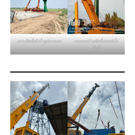
เครนติดตั้งถังน้ำสูง20เมตร
เครนยกย้ายติดตั้งแทงค์น้ำ
ยักษ์