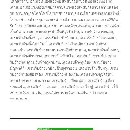
โคกสำราญ
,
อำเภอหนองสองห้องเทศบาลตำบลหนองสองห้อง รถ
เครน
,
อำเภอแวงน้อยเทศบาลตำบลแวงน้อยเทศบาลตำบลก้านเหลือง
รถเครน อำเภอโคกโพธิ์ไชยเทศบาลตำบลบ้านโคกเทศบาลตำบลโพธิ์
ไชยเทศบาลตำบลภูผาแดงเทศบาลตำบลนาแพง รถเครน
,
เครน25ตัน
รับจ้างรายวันขอนแก่น
,
เครนยกของหนักขอนแก่น
,
เครนยกของหนัก
เป็นตัน
,
เครนยกย้ายของหนักขึ้นที่สูงรับจ้าง
,
เครนรับจ้างกระนวน
,
เครนรับจ้างกิ่งซำสูง
,
เครนรับจ้างกิ่งบ้านแฮ
,
เครนรับจ้างกิ่งหนองนา
,
เครนรับจ้างกิ่งโคกโพธิ์
,
เครนรับจ้างกิ่งโนนศิลา
,
เครนรับจ้าง
ขอนแก่น
,
เครนรับจ้างชนบท
,
เครนรับจ้างชุมแพ
,
เครนรับจ้างน้ำพอง
,
เครนรับจ้างบ้านฝาง
,
เครนรับจ้างบ้านไผ่
,
เครนรับจ้างพระยืน
,
เครน
รับจ้างพล
,
เครนรับจ้างภูผาม่าน
,
เครนรับจ้างภูเวียง
,
เครนรับจ้าง
มัญจาคีรี
,
เครนรับจ้างยกย้ายขึ้นสูงรายวัน
,
เครนรับจ้างสีชมพู
,
เครน
รับจ้างหนองสองห้อง
,
เครนรับจ้างหนองเรือ
,
เครนรับจ้างอุบลรัตน์
,
เครนรับจ้างเขาสวนกวาง
,
เครนรับจ้างเปือยน้อย
,
เครนรับจ้างเมือง
ขอนแก่น
,
เครนรับจ้างแวงน้อย
,
เครนรับจ้างแวงใหญ่
,
เครนรับจ้างให้
เช่ารายวันขอนแก่น
,
เครนให้เข่ารายวันขอนแก่น
Leave a
on
comment
รถ
เครน
ขอนแก่น
บริการ
ให้