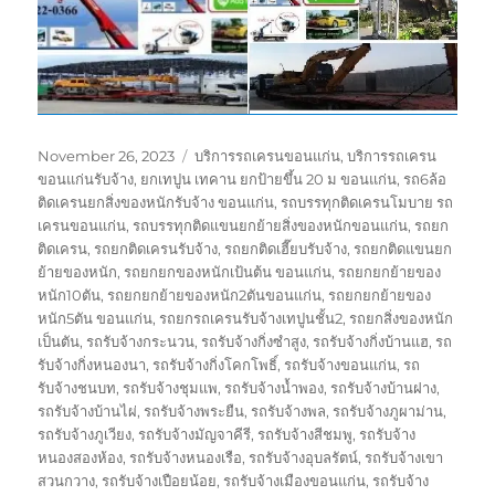
Posted
Tags
November 26, 2023
บริการรถเครนขอนแก่น
,
บริการรถเครน
on
ขอนแก่นรับจ้าง
,
ยกเทปูน เทคาน ยกป้ายขึ้น 20 ม ขอนแก่น
,
รถ6ล้อ
ติดเครนยกสิ่งของหนักรับจ้าง ขอนแก่น
,
รถบรรทุกติดเครนโมบาย รถ
เครนขอนแก่น
,
รถบรรทุกติดแขนยกย้ายสิ่งของหนักขอนแก่น
,
รถยก
ติดเครน
,
รถยกติดเครนรับจ้าง
,
รถยกติดเฮี๊ยบรับจ้าง
,
รถยกติดแขนยก
ย้ายของหนัก
,
รถยกยกของหนักเป้นต้น ขอนแก่น
,
รถยกยกย้ายของ
หนัก10ตัน
,
รถยกยกย้ายของหนัก2ตันขอนแก่น
,
รถยกยกย้ายของ
หนัก5ตัน ขอนแก่น
,
รถยกรถเครนรับจ้างเทปูนชั้น2
,
รถยกสิ่งของหนัก
เป็นตัน
,
รถรับจ้างกระนวน
,
รถรับจ้างกิ่งซำสูง
,
รถรับจ้างกิ่งบ้านแฮ
,
รถ
รับจ้างกิ่งหนองนา
,
รถรับจ้างกิ่งโคกโพธิ์
,
รถรับจ้างขอนแก่น
,
รถ
รับจ้างชนบท
,
รถรับจ้างชุมแพ
,
รถรับจ้างน้ำพอง
,
รถรับจ้างบ้านฝาง
,
รถรับจ้างบ้านไผ่
,
รถรับจ้างพระยืน
,
รถรับจ้างพล
,
รถรับจ้างภูผาม่าน
,
รถรับจ้างภูเวียง
,
รถรับจ้างมัญจาคีรี
,
รถรับจ้างสีชมพู
,
รถรับจ้าง
หนองสองห้อง
,
รถรับจ้างหนองเรือ
,
รถรับจ้างอุบลรัตน์
,
รถรับจ้างเขา
สวนกวาง
,
รถรับจ้างเปือยน้อย
,
รถรับจ้างเมืองขอนแก่น
,
รถรับจ้าง