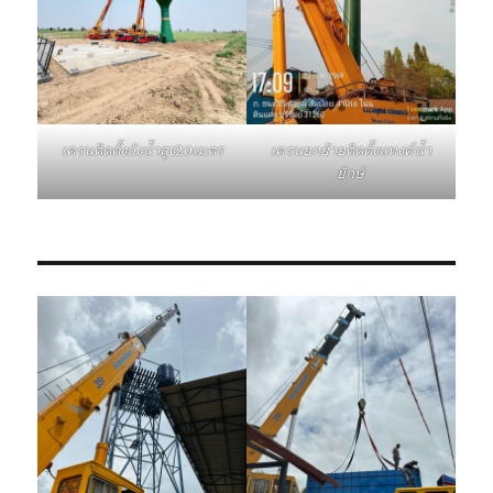
เครนติดตั้งถังน้ำสูง20เมตร
เครนยกย้ายติดตั้งแทงค์น้ำ
ยักษ์