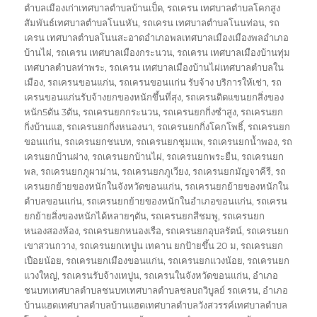
ตำบลเมืองเก่าเทศบาลตำบลบ้านเป็ด
,
รถเครน เทศบาลตำบลโคกสูง
สัมพันธ์เทศบาลตำบลโนนหัน
,
รถเครน เทศบาลตำบลโนนท่อน
,
รถ
เครน เทศบาลตำบลโนนสะอาดอำเภอพลเทศบาลเมืองเมืองพลอำเภอ
บ้านไผ่
,
รถเครน เทศบาลเมืองกระนวน
,
รถเครน เทศบาลเมืองบ้านทุ่ม
เทศบาลตำบลท่าพระ
,
รถเครน เทศบาลเมืองบ้านไผ่เทศบาลตำบลใน
เมือง
,
รถเครนขอนแก่น
,
รถเครนขอนแก่น รับจ้าง บริการให้เช่า
,
รถ
เครนขอนแก่นรับจ้างยกของหนักขึ้นที่สุง
,
รถเครนติดแขนยกสิ่งของ
หนัก5ตัน 3ตัน
,
รถเครนยกกระนวน
,
รถเครนยกกิ่งซำสูง
,
รถเครนยก
กิ่งบ้านแฮ
,
รถเครนยกกิ่งหนองนา
,
รถเครนยกกิ่งโคกโพธิ์
,
รถเครนยก
ขอนแก่น
,
รถเครนยกชนบท
,
รถเครนยกชุมแพ
,
รถเครนยกน้ำพอง
,
รถ
เครนยกบ้านฝาง
,
รถเครนยกบ้านไผ่
,
รถเครนยกพระยืน
,
รถเครนยก
พล
,
รถเครนยกภูผาม่าน
,
รถเครนยกภูเวียง
,
รถเครนยกมัญจาคีรี
,
รถ
เครนยกย้ายของหนักในจังหวัดขอนแก่น
,
รถเครนยกย้ายของหนักใน
ตำบลขอนแก่น
,
รถเครนยกย้ายของหนักในอำเภอขอนแก่น
,
รถเครน
ยกย้ายสิ่งของหนักได้หลายๆตัน
,
รถเครนยกสีชมพู
,
รถเครนยก
หนองสองห้อง
,
รถเครนยกหนองเรือ
,
รถเครนยกอุบลรัตน์
,
รถเครนยก
เขาสวนกวาง
,
รถเครนยกเทปูน เทคาน ยกป้ายขึ้น 20 ม
,
รถเครนยก
เปือยน้อย
,
รถเครนยกเมืองขอนแก่น
,
รถเครนยกแวงน้อย
,
รถเครนยก
แวงใหญ่
,
รถเครนรับจ้างเทปูน
,
รถเครนในจังหวัดขอนแก่น
,
อำเภอ
ชนบทเทศบาลตำบลชนบทเทศบาลตำบลชลบถวิบูลย์ รถเครน
,
อำเภอ
บ้านแฮดเทศบาลตำบลบ้านแฮดเทศบาลตำบลวังสวรรค์เทศบาลตำบล