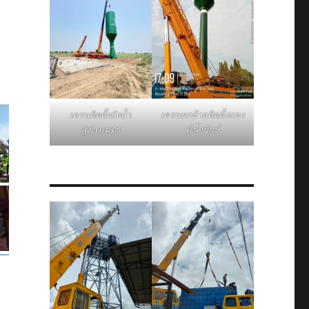
เครนติดตั้งถังน้ำ
เครนยกย้ายติดตั้งแทง
สูง20เมตร
ค์น้ำยักษ์