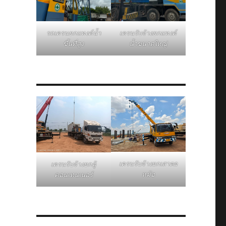
รถเครนยกแทงค์น้ำ
เครนรับจ้างยกแทงค์
ขึ้นที่สูง
น้ำขนาดใหญ่
เครนรับจ้างยกเสาตอ
เครนรับจ้างยกตู้
หม้อ
คอนเทนเนอร์