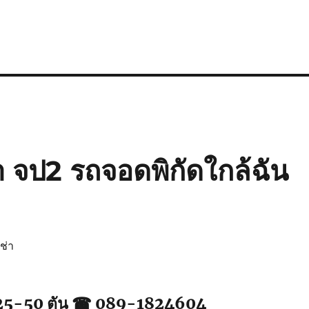
า จป2 รถจอดพิกัดใกล้ฉัน
ช่า
 25-50 ตัน ☎ 089-1824604