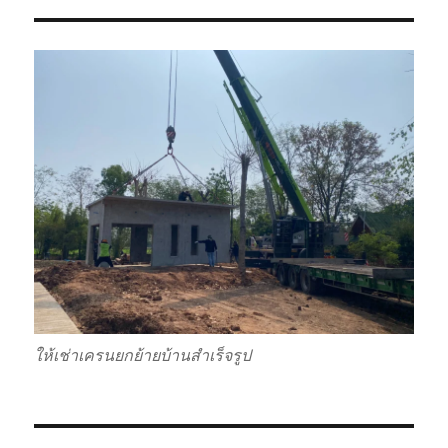
ให้เช่าเครนยกย้ายบ้านสำเร็จรูป