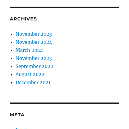
ARCHIVES
November 2025
November 2024
March 2024
November 2023
September 2022
August 2022
December 2021
META