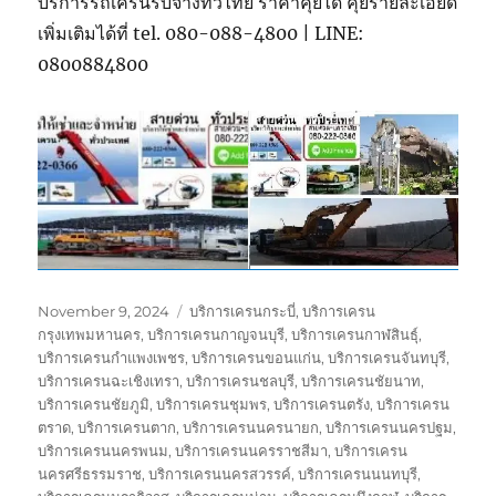
บริการรถเครนรับจ้างทั่วไทย ราคาคุยได้ คุยรายละเอียด
เพิ่มเติมได้ที่ tel. 080-088-4800 | LINE:
0800884800
Posted
Tags
November 9, 2024
บริการเครนกระบี่
,
บริการเครน
on
กรุงเทพมหานคร
,
บริการเครนกาญจนบุรี
,
บริการเครนกาฬสินธุ์
,
บริการเครนกำแพงเพชร
,
บริการเครนขอนแก่น
,
บริการเครนจันทบุรี
,
บริการเครนฉะเชิงเทรา
,
บริการเครนชลบุรี
,
บริการเครนชัยนาท
,
บริการเครนชัยภูมิ
,
บริการเครนชุมพร
,
บริการเครนตรัง
,
บริการเครน
ตราด
,
บริการเครนตาก
,
บริการเครนนครนายก
,
บริการเครนนครปฐม
,
บริการเครนนครพนม
,
บริการเครนนครราชสีมา
,
บริการเครน
นครศรีธรรมราช
,
บริการเครนนครสวรรค์
,
บริการเครนนนทบุรี
,