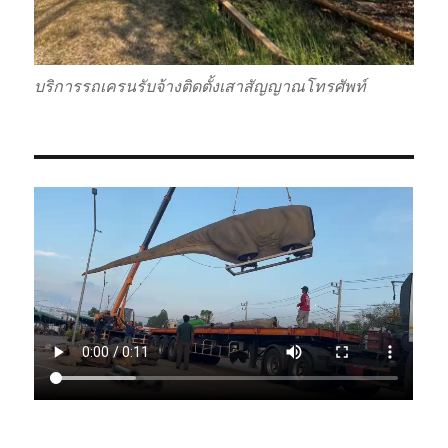
บริการรถเครนรับจ้างติดตั้งเสาสัญญาณโทรศัพท์