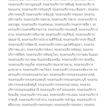
รถเครนบริการกาญจนบุรี
,
รถเครนบริการกาฬสินธุ์
,
รถเครนบริการ
ขอนแก่น
,
รถเครนบริการจันทบุรี
,
รถเครนบริการฉะเชิงเทรา
,
รถเครน
บริการชลบุรี
,
รถเครนบริการชัยภูมิ
,
รถเครนบริการชุมพร
,
รถเครน
บริการตรัง
,
รถเครนบริการตราด
,
รถเครนบริการตาก
,
รถเครนบริการ
นครปฐม
,
รถเครนบริการนครพนม
,
รถเครนบริการนครราชสีมา
,
รถ
เครนบริการนครศรีธรรมราช
,
รถเครนบริการนนทบุรี
,
รถเครนบริการ
น่าน
,
รถเครนบริการบึงกาฬ
,
รถเครนบริการบุรีรัมย์
,
รถเครนบริการ
ปทุมธานี
,
รถเครนบริการประจวบคีรีขันธ์
,
รถเครนบริการปราจีนบุรี
,
รถเครนบริการปัตตานี
,
รถเครนบริการพระนครศรีอยุธยา
,
รถเครน
บริการพะเยา
,
รถเครนบริการพังงา
,
รถเครนบริการพัทลุง
,
รถเครน
บริการพิจิตร
,
รถเครนบริการพิษณุโลก
,
รถเครนบริการภาคตะวันออก
,
รถเครนบริการภาคตะวันออกเฉียงเหนือ
,
รถเครนบริการภาคเหนือ
,
รถเครนบริการภูเก็ต
,
รถเครนบริการมหาสารคาม
,
รถเครนบริการ
มุกดาหาร
,
รถเครนบริการยโสธร
,
รถเครนบริการรถเครนชัยนาท
,
รถ
เครนบริการรถเครนนครนายก
,
รถเครนบริการรถเครนนครสวรรค์
,
รถเครนบริการรถเครนลพบุรี
,
รถเครนบริการรถเครนสระบุรี
,
รถเครน
บริการรถเครนสิงห์บุรี
,
รถเครนบริการรถเครนอ่างทอง
,
รถเครน
บริการรถเครนอุทัยธานี รถเครนบริการกำแพงเพชร
,
รถเครนบริการ
ร้อยเอ็ด
,
รถเครนบริการระนอง
,
รถเครนบริการระยอง
,
รถเครนบริการ
ราชบุรี
,
รถเครนบริการลำปาง
,
รถเครนบริการลำพูน
,
รถเครนบริการ
ศรีสะเกษ
,
รถเครนบริการสกลนคร
,
รถเครนบริการสงขลา
,
รถเครน