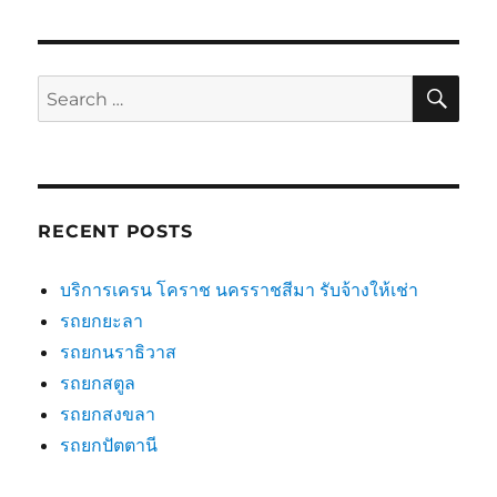
SE
Search
for:
RECENT POSTS
บริการเครน โคราช นครราชสีมา รับจ้างให้เช่า
รถยกยะลา
รถยกนราธิวาส
รถยกสตูล
รถยกสงขลา
รถยกปัตตานี