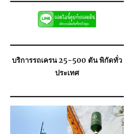
ให้
เช่า
บริการ
รถ
ยก
สิ่งของ
พิกัด
ใก้ล
ท่าน
บริการรถเครน 25-500 ตัน พิกัดทั่ว
ประเทศ