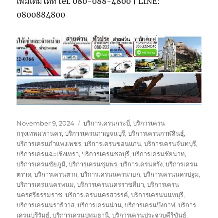
เพิ่มเติมได้ที่ tel. 080-088-4800 | LINE:
0800884800
Posted
Tags
November 9, 2024
บริการเครนกระบี่
,
บริการเครน
on
กรุงเทพมหานคร
,
บริการเครนกาญจนบุรี
,
บริการเครนกาฬสินธุ์
,
บริการเครนกำแพงเพชร
,
บริการเครนขอนแก่น
,
บริการเครนจันทบุรี
,
บริการเครนฉะเชิงเทรา
,
บริการเครนชลบุรี
,
บริการเครนชัยนาท
,
บริการเครนชัยภูมิ
,
บริการเครนชุมพร
,
บริการเครนตรัง
,
บริการเครน
ตราด
,
บริการเครนตาก
,
บริการเครนนครนายก
,
บริการเครนนครปฐม
,
บริการเครนนครพนม
,
บริการเครนนครราชสีมา
,
บริการเครน
นครศรีธรรมราช
,
บริการเครนนครสวรรค์
,
บริการเครนนนทบุรี
,
บริการเครนนราธิวาส
,
บริการเครนน่าน
,
บริการเครนบึงกาฬ
,
บริการ
เครนบุรีรัมย์
,
บริการเครนปทุมธานี
,
บริการเครนประจวบคีรีขันธ์
,