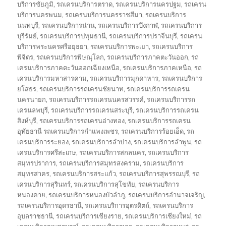
บริการชัยภูมิ
,
รถเครนบริการตราด
,
รถเครนบริการนครปฐม
,
รถเครน
บริการนครพนม
,
รถเครนบริการนครราชสีมา
,
รถเครนบริการ
นนทบุรี
,
รถเครนบริการน่าน
,
รถเครนบริการบึงกาฬ
,
รถเครนบริการ
บุรีรัมย์
,
รถเครนบริการปทุมธานี
,
รถเครนบริการปราจีนบุรี
,
รถเครน
บริการพระนครศรีอยุธยา
,
รถเครนบริการพะเยา
,
รถเครนบริการ
พิจิตร
,
รถเครนบริการพิษณุโลก
,
รถเครนบริการภาคตะวันออก
,
รถ
เครนบริการภาคตะวันออกเฉียงเหนือ
,
รถเครนบริการภาคเหนือ
,
รถ
เครนบริการมหาสารคาม
,
รถเครนบริการมุกดาหาร
,
รถเครนบริการ
ยโสธร
,
รถเครนบริการรถเครนชัยนาท
,
รถเครนบริการรถเครน
นครนายก
,
รถเครนบริการรถเครนนครสวรรค์
,
รถเครนบริการรถ
เครนลพบุรี
,
รถเครนบริการรถเครนสระบุรี
,
รถเครนบริการรถเครน
สิงห์บุรี
,
รถเครนบริการรถเครนอ่างทอง
,
รถเครนบริการรถเครน
อุทัยธานี รถเครนบริการกำแพงเพชร
,
รถเครนบริการร้อยเอ็ด
,
รถ
เครนบริการระยอง
,
รถเครนบริการลำปาง
,
รถเครนบริการลำพูน
,
รถ
เครนบริการศรีสะเกษ
,
รถเครนบริการสกลนคร
,
รถเครนบริการ
สมุทรปราการ
,
รถเครนบริการสมุทรสงคราม
,
รถเครนบริการ
สมุทรสาคร
,
รถเครนบริการสระแก้ว
,
รถเครนบริการสุพรรณบุรี
,
รถ
เครนบริการสุรินทร์
,
รถเครนบริการสุโขทัย
,
รถเครนบริการ
หนองคาย
,
รถเครนบริการหนองบัวลำภู
,
รถเครนบริการอำนาจเจริญ
,
รถเครนบริการอุดรธานี
,
รถเครนบริการอุตรดิตถ์
,
รถเครนบริการ
อุบลราชธานี
,
รถเครนบริการเชียงราย
,
รถเครนบริการเชียงใหม่
,
รถ