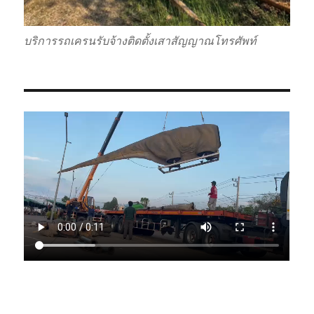
บริการรถเครนรับจ้างติดตั้งเสาสัญญาณโทรศัพท์