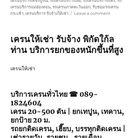
เครนบริการเพชรบูรณ์
,
รถเครนบริการเลย
,
รถเครนบริการแพร่
,
รถ
เครนบริการแม่ฮ่องสอน
,
รถเครนภาคตะวันออก
,
รับช่อมรถเครน
on
กระเช้า
,
เครนบริการ รับจ้างให้เช่า
Leave a comment
บริษัท
รับ
ยก
เครนให้เช่า รับจ้าง พิกัดใก้ล
ของ
ขึ้น
ท่าน บริการยกของหนักขึ้นที่สูง
ดาดฟ้า
ตึก
สูง
เครนให้เช่า
บริการ
เครน
รับจ้าง
ให้
บริการเครนทั่วไทย ☎ 089-
เช่า
1824604
เครน 20-500 ตัน | ยกเทปูน, เทคาน,
ยกป้าย 20 ม.
รถยกติดเครน, เฮี๊ยบ, บรรทุกติดเครน |
เช่ารายวัน, รายชม., รายเดือน