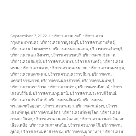
Posted
Tags
September 7, 2022
บริการเครนกระบี่
,
บริการเครน
on
กรุงเทพมหานคร
,
บริการเครนกาญจนบุรี
,
บริการเครนกาฬสินธุ์
,
บริการเครนกำแพงเพชร
,
บริการเครนขอนแก่น
,
บริการเครนจันทบุรี
,
บริการเครนฉะเชิงเทรา
,
บริการเครนชลบุรี
,
บริการเครนชัยนาท
,
บริการเครนชัยภูมิ
,
บริการเครนชุมพร
,
บริการเครนตรัง
,
บริการเครน
ตราด
,
บริการเครนตาก
,
บริการเครนนครนายก
,
บริการเครนนครปฐม
,
บริการเครนนครพนม
,
บริการเครนนครราชสีมา
,
บริการเครน
นครศรีธรรมราช
,
บริการเครนนครสวรรค์
,
บริการเครนนนทบุรี
,
บริการเครนนราธิวาส
,
บริการเครนน่าน
,
บริการเครนบึงกาฬ
,
บริการ
เครนบุรีรัมย์
,
บริการเครนปทุมธานี
,
บริการเครนประจวบคีรีขันธ์
,
บริการเครนปราจีนบุรี
,
บริการเครนปัตตานี
,
บริการเครน
พระนครศรีอยุธยา
,
บริการเครนพะเยา
,
บริการเครนพังงา
,
บริการ
เครนพัทลุง
,
บริการเครนพิจิตร
,
บริการเครนพิษณุโลก
,
บริการเครน
ภาคตะวันตก
,
บริการเครนภาคตะวันออก
,
บริการเครนภาคตะวันออก
เฉียงเหนือ
,
บริการเครนภาคเหนือ
,
บริการเครนภาคใต้
,
บริการเครน
ภูเก็ต
,
บริการเครนมหาสารคาม
,
บริการเครนมุกดาหาร
,
บริการเครน