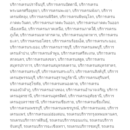
บริการเครนปราจีนบุรี
,
บริการเครนปัตตานี
,
บริการเครน
พระนครศรีอยุธยา
,
บริการเครนพะเยา
,
บริการเครนพังงา
,
บริการ
เครนพัทลุง
,
บริการเครนพิจิตร
,
บริการเครนพิษณุโลก
,
บริการเครน
ภาคตะวันตก
,
บริการเครนภาคตะวันออก
,
บริการเครนภาคตะวันออก
เฉียงเหนือ
,
บริการเครนภาคเหนือ
,
บริการเครนภาคใต้
,
บริการเครน
ภูเก็ต
,
บริการเครนมหาสารคาม
,
บริการเครนมุกดาหาร
,
บริการเครน
ยะลา
,
บริการเครนยโสธร
,
บริการเครนร้อยเอ็ด
,
บริการเครนระนอง
,
บริการเครนระยอง
,
บริการเครนราชบุรี
,
บริการเครนลพบุรี
,
บริการ
เครนลำปาง
,
บริการเครนลำพูน
,
บริการเครนศรีสะเกษ
,
บริการเครน
สกลนคร
,
บริการเครนสงขลา
,
บริการเครนสตูล
,
บริการเครน
สมุทรปราการ
,
บริการเครนสมุทรสงคราม
,
บริการเครนสมุทรสาคร
,
บริการเครนสระบุรี
,
บริการเครนสระแก้ว
,
บริการเครนสิงห์บุรี
,
บริการ
เครนสุพรรณบุรี
,
บริการเครนสุราษฎร์ธานี
,
บริการเครนสุรินทร์
,
บริการเครนสุโขทัย
,
บริการเครนหนองคาย
,
บริการเครน
หนองบัวลำภู
,
บริการเครนอ่างทอง
,
บริการเครนอำนาจเจริญ
,
บริการ
เครนอุดรธานี
,
บริการเครนอุตรดิตถ์
,
บริการเครนอุทัยธานี
,
บริการ
เครนอุบลราชธานี
,
บริการเครนเชียงราย
,
บริการเครนเชียงใหม่
,
บริการเครนเพชรบุรี
,
บริการเครนเพชรบูรณ์
,
บริการเครนเลย
,
บริการ
เครนแพร่
,
บริการเครนแม่ฮ่องสอน
,
รถเครนบริการกรุงเทพมหานคร
,
รถเครนบริการกาฬสินธุ์
,
รถเครนบริการขอนแก่น
,
รถเครนบริการ
จันทบุรี
,
รถเครนบริการฉะเชิงเทรา
,
รถเครนบริการชลบุรี
,
รถเครน