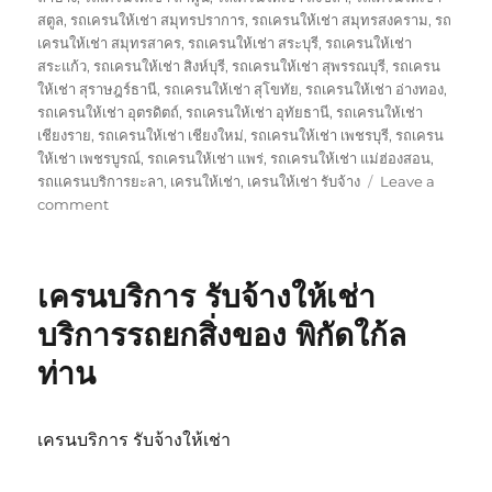
สตูล
,
รถเครนให้เช่า สมุทรปราการ
,
รถเครนให้เช่า สมุทรสงคราม
,
รถ
เครนให้เช่า สมุทรสาคร
,
รถเครนให้เช่า สระบุรี
,
รถเครนให้เช่า
สระแก้ว
,
รถเครนให้เช่า สิงห์บุรี
,
รถเครนให้เช่า สุพรรณบุรี
,
รถเครน
ให้เช่า สุราษฎร์ธานี
,
รถเครนให้เช่า สุโขทัย
,
รถเครนให้เช่า อ่างทอง
,
รถเครนให้เช่า อุตรดิตถ์
,
รถเครนให้เช่า อุทัยธานี
,
รถเครนให้เช่า
เชียงราย
,
รถเครนให้เช่า เชียงใหม่
,
รถเครนให้เช่า เพชรบุรี
,
รถเครน
ให้เช่า เพชรบูรณ์
,
รถเครนให้เช่า แพร่
,
รถเครนให้เช่า แม่ฮ่องสอน
,
รถเเครนบริการยะลา
,
เครนให้เช่า
,
เครนให้เช่า รับจ้าง
Leave a
on
comment
เครน
ให้
เช่า
เครนบริการ รับจ้างให้เช่า
รับจ้าง
พิกัด
บริการรถยกสิ่งของ พิกัดใก้ล
ใก้ล
ท่าน
ท่าน
บริการ
ยก
ของ
เครนบริการ รับจ้างให้เช่า
หนัก
ขึ้น