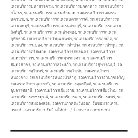
เครนบริการมหาสารคาม
,
รถเครนบริการมุกดาหาร
,
รถเครนบริการ
ยโสธร
,
รถเครนบริการรถเครนชัยนาท
,
รถเครนบริการรถเครน
นครนายก
,
รถเครนบริการรถเครนนครสวรรค์
,
รถเครนบริการรถ
เครนลพบุรี
,
รถเครนบริการรถเครนสระบุรี
,
รถเครนบริการรถเครน
สิงห์บุรี
,
รถเครนบริการรถเครนอ่างทอง
,
รถเครนบริการรถเครน
อุทัยธานี รถเครนบริการกำแพงเพชร
,
รถเครนบริการร้อยเอ็ด
,
รถ
เครนบริการระยอง
,
รถเครนบริการลำปาง
,
รถเครนบริการลำพูน
,
รถ
เครนบริการศรีสะเกษ
,
รถเครนบริการสกลนคร
,
รถเครนบริการ
สมุทรปราการ
,
รถเครนบริการสมุทรสงคราม
,
รถเครนบริการ
สมุทรสาคร
,
รถเครนบริการสระแก้ว
,
รถเครนบริการสุพรรณบุรี
,
รถ
เครนบริการสุรินทร์
,
รถเครนบริการสุโขทัย
,
รถเครนบริการ
หนองคาย
,
รถเครนบริการหนองบัวลำภู
,
รถเครนบริการอำนาจเจริญ
,
รถเครนบริการอุดรธานี
,
รถเครนบริการอุตรดิตถ์
,
รถเครนบริการ
อุบลราชธานี
,
รถเครนบริการเชียงราย
,
รถเครนบริการเชียงใหม่
,
รถ
เครนบริการเพชรบูรณ์
,
รถเครนบริการเลย
,
รถเครนบริการแพร่
,
รถ
เครนบริการแม่ฮ่องสอน
,
รถเครนภาคตะวันออก
,
รับช่อมรถเครน
on
กระเช้า
,
เครนบริการ รับจ้างให้เช่า
Leave a comment
เครน
บริการ
รับจ้าง
ให้