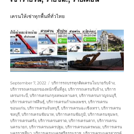
เครนให้เช่าทุกพื้นที่ทั่วไทย
Posted
Tags
September 7, 2022
บริการรถบรรทุกติดเครนโมบายรับจ้าง
,
on
บริการรถเครนยกของหนักขึ้นที่สูง
,
บริการรถเครนรับจ้าง
,
บริการ
เครนกระบี่
,
บริการเครนกรุงเทพมหานคร
,
บริการเครนกาญจนบุรี
,
บริการเครนกาฬสินธุ์
,
บริการเครนกำแพงเพชร
,
บริการเครน
ขอนแก่น
,
บริการเครนจันทบุรี
,
บริการเครนฉะเชิงเทรา
,
บริการเครน
ชลบุรี
,
บริการเครนชัยนาท
,
บริการเครนชัยภูมิ
,
บริการเครนชุมพร
,
บริการเครนตรัง
,
บริการเครนตราด
,
บริการเครนตาก
,
บริการเครน
นครนายก
,
บริการเครนนครปฐม
,
บริการเครนนครพนม
,
บริการเครน
นครราชสีมา
,
บริการเครนนครศรีธรรมราช
,
บริการเครนนครสวรรค์
,