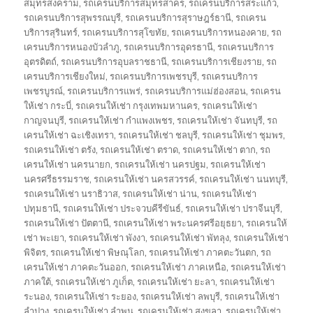
สมุทรสงคราม
,
รถเครนบริการสมุทรสาคร
,
รถเครนบริการสระแก้ว
,
รถเครนบริการสุพรรณบุรี
,
รถเครนบริการสุราษฎร์ธานี
,
รถเครน
บริการสุรินทร์
,
รถเครนบริการสุโขทัย
,
รถเครนบริการหนองคาย
,
รถ
เครนบริการหนองบัวลำภู
,
รถเครนบริการอุดรธานี
,
รถเครนบริการ
อุตรดิตถ์
,
รถเครนบริการอุบลราชธานี
,
รถเครนบริการเชียงราย
,
รถ
เครนบริการเชียงใหม่
,
รถเครนบริการเพชรบุรี
,
รถเครนบริการ
เพชรบูรณ์
,
รถเครนบริการแพร่
,
รถเครนบริการแม่ฮ่องสอน
,
รถเครน
ให้เช่า กระบี่
,
รถเครนให้เช่า กรุงเทพมหานคร
,
รถเครนให้เช่า
กาญจนบุรี
,
รถเครนให้เช่า กำแพงเพชร
,
รถเครนให้เช่า จันทบุรี
,
รถ
เครนให้เช่า ฉะเชิงเทรา
,
รถเครนให้เช่า ชลบุรี
,
รถเครนให้เช่า ชุมพร
,
รถเครนให้เช่า ตรัง
,
รถเครนให้เช่า ตราด
,
รถเครนให้เช่า ตาก
,
รถ
เครนให้เช่า นครนายก
,
รถเครนให้เช่า นครปฐม
,
รถเครนให้เช่า
นครศรีธรรมราช
,
รถเครนให้เช่า นครสวรรค์
,
รถเครนให้เช่า นนทบุรี
,
รถเครนให้เช่า นราธิวาส
,
รถเครนให้เช่า น่าน
,
รถเครนให้เช่า
ปทุมธานี
,
รถเครนให้เช่า ประจวบคีรีขันธ์
,
รถเครนให้เช่า ปราจีนบุรี
,
รถเครนให้เช่า ปัตตานี
,
รถเครนให้เช่า พระนครศรีอยุธยา
,
รถเครนให้
เช่า พะเยา
,
รถเครนให้เช่า พังงา
,
รถเครนให้เช่า พัทลุง
,
รถเครนให้เช่า
พิจิตร
,
รถเครนให้เช่า พิษณุโลก
,
รถเครนให้เช่า ภาคตะวันตก
,
รถ
เครนให้เช่า ภาคตะวันออก
,
รถเครนให้เช่า ภาคเหนือ
,
รถเครนให้เช่า
ภาคใต้
,
รถเครนให้เช่า ภูเก็ต
,
รถเครนให้เช่า ยะลา
,
รถเครนให้เช่า
ระนอง
,
รถเครนให้เช่า ระยอง
,
รถเครนให้เช่า ลพบุรี
,
รถเครนให้เช่า
ลำปาง
,
รถเครนให้เช่า ลำพูน
,
รถเครนให้เช่า สงขลา
,
รถเครนให้เช่า