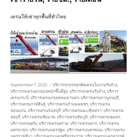
เครนให้เช่าทุกพื้นที่ทั่วไทย
Posted
Tags
September 7, 2022
บริการรถบรรทุกติดเครนโมบายรับจ้าง
,
on
บริการรถเครนยกของหนักขึ้นที่สูง
,
บริการรถเครนรับจ้าง
,
บริการ
เครนกระบี่
,
บริการเครนกรุงเทพมหานคร
,
บริการเครนกาญจนบุรี
,
บริการเครนกาฬสินธุ์
,
บริการเครนกำแพงเพชร
,
บริการเครน
ขอนแก่น
,
บริการเครนจันทบุรี
,
บริการเครนฉะเชิงเทรา
,
บริการเครน
ชลบุรี
,
บริการเครนชัยนาท
,
บริการเครนชัยภูมิ
,
บริการเครนชุมพร
,
บริการเครนตรัง
,
บริการเครนตราด
,
บริการเครนตาก
,
บริการเครน
นครนายก
,
บริการเครนนครปฐม
,
บริการเครนนครพนม
,
บริการเครน
นครราชสีมา
,
บริการเครนนครศรีธรรมราช
,
บริการเครนนครสวรรค์
,