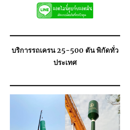
เช่า
บริการ
รถ
ยก
สิ่งของ
พิกัด
ใก้ล
ท่าน
บริการรถเครน 25-500 ตัน พิกัดทั่ว
ประเทศ