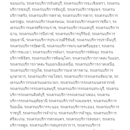
ขอนแก่น
,
รถเครนบริการจันทบุรี
,
รถเครนบริการฉะเชิงเทรา
,
รถเครน
บริการชลบุรี
,
รถเครนบริการชัยภูมิ
,
รถเครนบริการชุมพร
,
รถเครน
บริการตรัง
,
รถเครนบริการตราด
,
รถเครนบริการตาก
,
รถเครนบริการ
นครปฐม
,
รถเครนบริการนครพนม
,
รถเครนบริการนครราชสีมา
,
รถ
เครนบริการนครศรีธรรมราช
,
รถเครนบริการนนทบุรี
,
รถเครนบริการ
น่าน
,
รถเครนบริการบึงกาฬ
,
รถเครนบริการบุรีรัมย์
,
รถเครนบริการ
ปทุมธานี
,
รถเครนบริการประจวบคีรีขันธ์
,
รถเครนบริการปราจีนบุรี
,
รถเครนบริการปัตตานี
,
รถเครนบริการพระนครศรีอยุธยา
,
รถเครน
บริการพะเยา
,
รถเครนบริการพังงา
,
รถเครนบริการพัทลุง
,
รถเครน
บริการพิจิตร
,
รถเครนบริการพิษณุโลก
,
รถเครนบริการภาคตะวันออก
,
รถเครนบริการภาคตะวันออกเฉียงเหนือ
,
รถเครนบริการภาคเหนือ
,
รถเครนบริการภูเก็ต
,
รถเครนบริการมหาสารคาม
,
รถเครนบริการ
มุกดาหาร
,
รถเครนบริการยโสธร
,
รถเครนบริการรถเครนชัยนาท
,
รถ
เครนบริการรถเครนนครนายก
,
รถเครนบริการรถเครนนครสวรรค์
,
รถเครนบริการรถเครนลพบุรี
,
รถเครนบริการรถเครนสระบุรี
,
รถเครน
บริการรถเครนสิงห์บุรี
,
รถเครนบริการรถเครนอ่างทอง
,
รถเครน
บริการรถเครนอุทัยธานี รถเครนบริการกำแพงเพชร
,
รถเครนบริการ
ร้อยเอ็ด
,
รถเครนบริการระนอง
,
รถเครนบริการระยอง
,
รถเครนบริการ
ราชบุรี
,
รถเครนบริการลำปาง
,
รถเครนบริการลำพูน
,
รถเครนบริการ
ศรีสะเกษ
,
รถเครนบริการสกลนคร
,
รถเครนบริการสงขลา
,
รถเครน
บริการสตูล
,
รถเครนบริการสมุทรปราการ
,
รถเครนบริการ