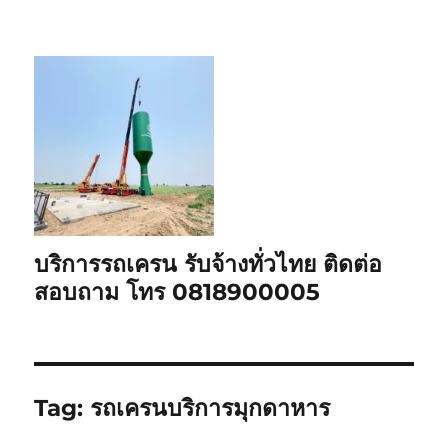
บริการรถเครน รับจ้างทั่วไทย ติดต่อ
สอบถาม โทร 0818900005
Tag:
รถเครนบริการมุกดาหาร