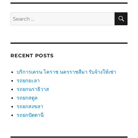
SE
Search
for:
RECENT POSTS
บริการเครน โคราช นครราชสีมา รับจ้างให้เช่า
รถยกยะลา
รถยกนราธิวาส
รถยกสตูล
รถยกสงขลา
รถยกปัตตานี