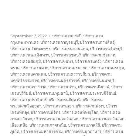
Posted
Tags
September 7, 2022
บริการเครนกระบี่
,
บริการเครน
on
กรุงเทพมหานคร
,
บริการเครนกาญจนบุรี
,
บริการเครนกาฬสินธุ์
,
บริการเครนกำแพงเพชร
,
บริการเครนขอนแก่น
,
บริการเครนจันทบุรี
,
บริการเครนฉะเชิงเทรา
,
บริการเครนชลบุรี
,
บริการเครนชัยนาท
,
บริการเครนชัยภูมิ
,
บริการเครนชุมพร
,
บริการเครนตรัง
,
บริการเครน
ตราด
,
บริการเครนตาก
,
บริการเครนนครนายก
,
บริการเครนนครปฐม
,
บริการเครนนครพนม
,
บริการเครนนครราชสีมา
,
บริการเครน
นครศรีธรรมราช
,
บริการเครนนครสวรรค์
,
บริการเครนนนทบุรี
,
บริการเครนนราธิวาส
,
บริการเครนน่าน
,
บริการเครนบึงกาฬ
,
บริการ
เครนบุรีรัมย์
,
บริการเครนปทุมธานี
,
บริการเครนประจวบคีรีขันธ์
,
บริการเครนปราจีนบุรี
,
บริการเครนปัตตานี
,
บริการเครน
พระนครศรีอยุธยา
,
บริการเครนพะเยา
,
บริการเครนพังงา
,
บริการ
เครนพัทลุง
,
บริการเครนพิจิตร
,
บริการเครนพิษณุโลก
,
บริการเครน
ภาคตะวันตก
,
บริการเครนภาคตะวันออก
,
บริการเครนภาคตะวันออก
เฉียงเหนือ
,
บริการเครนภาคเหนือ
,
บริการเครนภาคใต้
,
บริการเครน
ภูเก็ต
,
บริการเครนมหาสารคาม
,
บริการเครนมุกดาหาร
,
บริการเครน