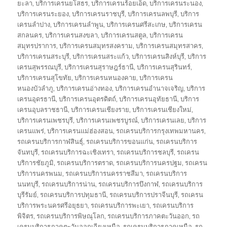
ยะลา
,
บริการเครนยโสธร
,
บริการเครนร้อยเอ็ด
,
บริการเครนระนอง
,
บริการเครนระยอง
,
บริการเครนราชบุรี
,
บริการเครนลพบุรี
,
บริการ
เครนลำปาง
,
บริการเครนลำพูน
,
บริการเครนศรีสะเกษ
,
บริการเครน
สกลนคร
,
บริการเครนสงขลา
,
บริการเครนสตูล
,
บริการเครน
สมุทรปราการ
,
บริการเครนสมุทรสงคราม
,
บริการเครนสมุทรสาคร
,
บริการเครนสระบุรี
,
บริการเครนสระแก้ว
,
บริการเครนสิงห์บุรี
,
บริการ
เครนสุพรรณบุรี
,
บริการเครนสุราษฎร์ธานี
,
บริการเครนสุรินทร์
,
บริการเครนสุโขทัย
,
บริการเครนหนองคาย
,
บริการเครน
หนองบัวลำภู
,
บริการเครนอ่างทอง
,
บริการเครนอำนาจเจริญ
,
บริการ
เครนอุดรธานี
,
บริการเครนอุตรดิตถ์
,
บริการเครนอุทัยธานี
,
บริการ
เครนอุบลราชธานี
,
บริการเครนเชียงราย
,
บริการเครนเชียงใหม่
,
บริการเครนเพชรบุรี
,
บริการเครนเพชรบูรณ์
,
บริการเครนเลย
,
บริการ
เครนแพร่
,
บริการเครนแม่ฮ่องสอน
,
รถเครนบริการกรุงเทพมหานคร
,
รถเครนบริการกาฬสินธุ์
,
รถเครนบริการขอนแก่น
,
รถเครนบริการ
จันทบุรี
,
รถเครนบริการฉะเชิงเทรา
,
รถเครนบริการชลบุรี
,
รถเครน
บริการชัยภูมิ
,
รถเครนบริการตราด
,
รถเครนบริการนครปฐม
,
รถเครน
บริการนครพนม
,
รถเครนบริการนครราชสีมา
,
รถเครนบริการ
นนทบุรี
,
รถเครนบริการน่าน
,
รถเครนบริการบึงกาฬ
,
รถเครนบริการ
บุรีรัมย์
,
รถเครนบริการปทุมธานี
,
รถเครนบริการปราจีนบุรี
,
รถเครน
บริการพระนครศรีอยุธยา
,
รถเครนบริการพะเยา
,
รถเครนบริการ
พิจิตร
,
รถเครนบริการพิษณุโลก
,
รถเครนบริการภาคตะวันออก
,
รถ
เครนบริการภาคตะวันออกเฉียงเหนือ
,
รถเครนบริการภาคเหนือ
,
รถ