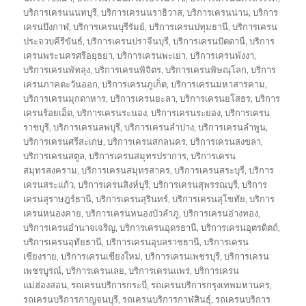
บริการเครนนนทบุรี
,
บริการเครนนราธิวาส
,
บริการเครนน่าน
,
บริการ
เครนบึงกาฬ
,
บริการเครนบุรีรัมย์
,
บริการเครนปทุมธานี
,
บริการเครน
ประจวบคีรีขันธ์
,
บริการเครนปราจีนบุรี
,
บริการเครนปัตตานี
,
บริการ
เครนพระนครศรีอยุธยา
,
บริการเครนพะเยา
,
บริการเครนพังงา
,
บริการเครนพัทลุง
,
บริการเครนพิจิตร
,
บริการเครนพิษณุโลก
,
บริการ
เครนภาคตะวันออก
,
บริการเครนภูเก็ต
,
บริการเครนมหาสารคาม
,
บริการเครนมุกดาหาร
,
บริการเครนยะลา
,
บริการเครนยโสธร
,
บริการ
เครนร้อยเอ็ด
,
บริการเครนระนอง
,
บริการเครนระยอง
,
บริการเครน
ราชบุรี
,
บริการเครนลพบุรี
,
บริการเครนลำปาง
,
บริการเครนลำพูน
,
บริการเครนศรีสะเกษ
,
บริการเครนสกลนคร
,
บริการเครนสงขลา
,
บริการเครนสตูล
,
บริการเครนสมุทรปราการ
,
บริการเครน
สมุทรสงคราม
,
บริการเครนสมุทรสาคร
,
บริการเครนสระบุรี
,
บริการ
เครนสระแก้ว
,
บริการเครนสิงห์บุรี
,
บริการเครนสุพรรณบุรี
,
บริการ
เครนสุราษฎร์ธานี
,
บริการเครนสุรินทร์
,
บริการเครนสุโขทัย
,
บริการ
เครนหนองคาย
,
บริการเครนหนองบัวลำภู
,
บริการเครนอ่างทอง
,
บริการเครนอำนาจเจริญ
,
บริการเครนอุดรธานี
,
บริการเครนอุตรดิตถ์
,
บริการเครนอุทัยธานี
,
บริการเครนอุบลราชธานี
,
บริการเครน
เชียงราย
,
บริการเครนเชียงใหม่
,
บริการเครนเพชรบุรี
,
บริการเครน
เพชรบูรณ์
,
บริการเครนเลย
,
บริการเครนแพร่
,
บริการเครน
แม่ฮ่องสอน
,
รถเครนบริการกระบี่
,
รถเครนบริการกรุงเทพมหานคร
,
รถเครนบริการกาญจนบุรี
,
รถเครนบริการกาฬสินธุ์
,
รถเครนบริการ