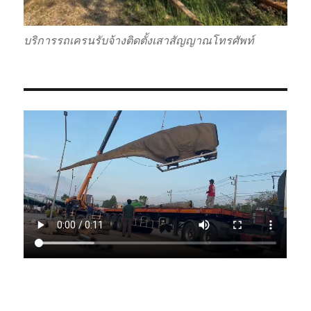
บริการรถเครนรับจ้างติดตั้งเสาสัญญาณโทรศัพท์