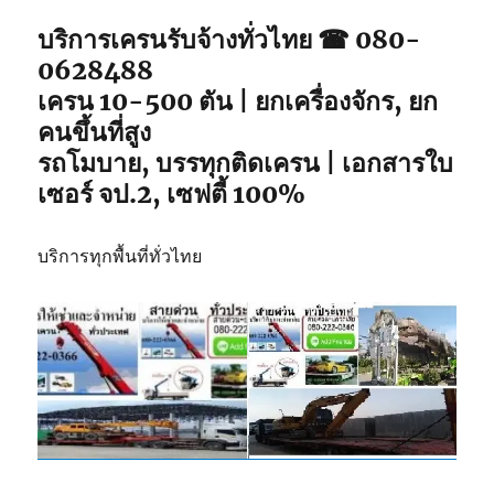
ที่
บริการเครนรับจ้างทั่วไทย ☎ 080-
สูง
0628488
เครน 10-500 ตัน | ยกเครื่องจักร, ยก
คนขึ้นที่สูง
รถโมบาย, บรรทุกติดเครน | เอกสารใบ
เซอร์ จป.2, เซฟตี้ 100%
บริการทุกพื้นที่ทั่วไทย