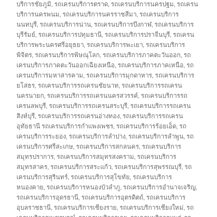
บริการชัยภูมิ
,
รถเครนบริการตราด
,
รถเครนบริการนครปฐม
,
รถเครน
บริการนครพนม
,
รถเครนบริการนครราชสีมา
,
รถเครนบริการ
นนทบุรี
,
รถเครนบริการน่าน
,
รถเครนบริการบึงกาฬ
,
รถเครนบริการ
บุรีรัมย์
,
รถเครนบริการปทุมธานี
,
รถเครนบริการปราจีนบุรี
,
รถเครน
บริการพระนครศรีอยุธยา
,
รถเครนบริการพะเยา
,
รถเครนบริการ
พิจิตร
,
รถเครนบริการพิษณุโลก
,
รถเครนบริการภาคตะวันออก
,
รถ
เครนบริการภาคตะวันออกเฉียงเหนือ
,
รถเครนบริการภาคเหนือ
,
รถ
เครนบริการมหาสารคาม
,
รถเครนบริการมุกดาหาร
,
รถเครนบริการ
ยโสธร
,
รถเครนบริการรถเครนชัยนาท
,
รถเครนบริการรถเครน
นครนายก
,
รถเครนบริการรถเครนนครสวรรค์
,
รถเครนบริการรถ
เครนลพบุรี
,
รถเครนบริการรถเครนสระบุรี
,
รถเครนบริการรถเครน
สิงห์บุรี
,
รถเครนบริการรถเครนอ่างทอง
,
รถเครนบริการรถเครน
อุทัยธานี รถเครนบริการกำแพงเพชร
,
รถเครนบริการร้อยเอ็ด
,
รถ
เครนบริการระยอง
,
รถเครนบริการลำปาง
,
รถเครนบริการลำพูน
,
รถ
เครนบริการศรีสะเกษ
,
รถเครนบริการสกลนคร
,
รถเครนบริการ
สมุทรปราการ
,
รถเครนบริการสมุทรสงคราม
,
รถเครนบริการ
สมุทรสาคร
,
รถเครนบริการสระแก้ว
,
รถเครนบริการสุพรรณบุรี
,
รถ
เครนบริการสุรินทร์
,
รถเครนบริการสุโขทัย
,
รถเครนบริการ
หนองคาย
,
รถเครนบริการหนองบัวลำภู
,
รถเครนบริการอำนาจเจริญ
,
รถเครนบริการอุดรธานี
,
รถเครนบริการอุตรดิตถ์
,
รถเครนบริการ
อุบลราชธานี
,
รถเครนบริการเชียงราย
,
รถเครนบริการเชียงใหม่
,
รถ