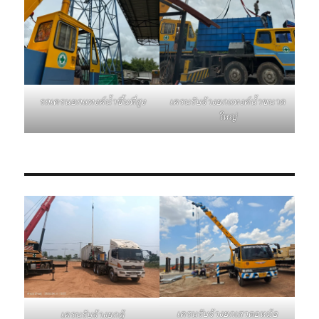
รถเครนยกแทงค์น้ำขึ้นที่สูง
เครนรับจ้างยกแทงค์น้ำขนาด
ใหญ่
เครนรับจ้างยกเสาตอหม้อ
เครนรับจ้างยกตู้