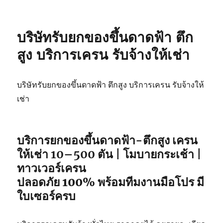
บริษัทรับยกของขึ้นดาดฟ้า ตึก
สูง บริการเครน รับจ้างให้เช่า
บริษัทรับยกของขึ้นดาดฟ้า ตึกสูง บริการเครน รับจ้างให้
เช่า
บริการยกของขึ้นดาดฟ้า-ตึกสูง
เครน
ให้เช่า 10–500 ตัน | โมบายกระเช้า |
ทาวเวอร์เครน
ปลอดภัย 100% พร้อมทีมงานมือโปร มี
ใบเซอร์ครบ