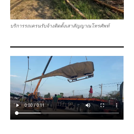
บริการรถเครนรับจ้างติดตั้งเสาสัญญาณโทรศัพท์