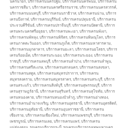
นครนายก
,
บริการเครนนครปฐม
,
บริการเครนนครพนม
,
บริการเครน
นครราชสีมา
,
บริการเครนนครศรีธรรมราช
,
บริการเครนนครสวรรค์
,
บริการเครนนนทบุรี
,
บริการเครนนราธิวาส
,
บริการเครนน่าน
,
บริการ
เครนบึงกาฬ
,
บริการเครนบุรีรัมย์
,
บริการเครนปทุมธานี
,
บริการเครน
ประจวบคีรีขันธ์
,
บริการเครนปราจีนบุรี
,
บริการเครนปัตตานี
,
บริการ
เครนพระนครศรีอยุธยา
,
บริการเครนพะเยา
,
บริการเครนพังงา
,
บริการเครนพัทลุง
,
บริการเครนพิจิตร
,
บริการเครนพิษณุโลก
,
บริการ
เครนภาคตะวันออก
,
บริการเครนภูเก็ต
,
บริการเครนมหาสารคาม
,
บริการเครนมุกดาหาร
,
บริการเครนยะลา
,
บริการเครนยโสธร
,
บริการ
เครนร้อยเอ็ด
,
บริการเครนระนอง
,
บริการเครนระยอง
,
บริการเครน
ราชบุรี
,
บริการเครนลพบุรี
,
บริการเครนลำปาง
,
บริการเครนลำพูน
,
บริการเครนศรีสะเกษ
,
บริการเครนสกลนคร
,
บริการเครนสงขลา
,
บริการเครนสตูล
,
บริการเครนสมุทรปราการ
,
บริการเครน
สมุทรสงคราม
,
บริการเครนสมุทรสาคร
,
บริการเครนสระบุรี
,
บริการ
เครนสระแก้ว
,
บริการเครนสิงห์บุรี
,
บริการเครนสุพรรณบุรี
,
บริการ
เครนสุราษฎร์ธานี
,
บริการเครนสุรินทร์
,
บริการเครนสุโขทัย
,
บริการ
เครนหนองคาย
,
บริการเครนหนองบัวลำภู
,
บริการเครนอ่างทอง
,
บริการเครนอำนาจเจริญ
,
บริการเครนอุดรธานี
,
บริการเครนอุตรดิตถ์
,
บริการเครนอุทัยธานี
,
บริการเครนอุบลราชธานี
,
บริการเครน
เชียงราย
,
บริการเครนเชียงใหม่
,
บริการเครนเพชรบุรี
,
บริการเครน
เพชรบูรณ์
,
บริการเครนเลย
,
บริการเครนแพร่
,
บริการเครน
แม่ฮ่องสอน
,
รถเครนบริการกระบี่
,
รถเครนบริการกรุงเทพมหานคร
,