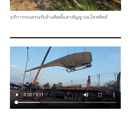
บริการรถเครนรับจ้างติดตั้งเสาสัญญาณโทรศัพท์