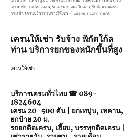
เครนบริการเพชรบูรณ์
,
รถเครนบริการเลย
,
รถเครนบริการแพร่
,
รถ
เครนบริการแม่ฮ่องสอน
,
รถเครนภาคตะวันออก
,
รับช่อมรถเครน
on
กระเช้า
,
เครนบริการ รับจ้างให้เช่า
Leave a comment
บริษัท
รับ
ยก
เครนให้เช่า รับจ้าง พิกัดใก้ล
ของ
ขึ้น
ท่าน บริการยกของหนักขึ้นที่สูง
ดาดฟ้า
ตึก
สูง
เครนให้เช่า
บริการ
เครน
รับจ้าง
ให้
บริการเครนทั่วไทย ☎ 089-
เช่า
1824604
เครน 20-500 ตัน | ยกเทปูน, เทคาน,
ยกป้าย 20 ม.
รถยกติดเครน, เฮี๊ยบ, บรรทุกติดเครน |
เช่ารายวัน, รายชม., รายเดือน