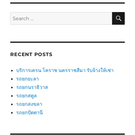
SE
Search
for:
RECENT POSTS
บริการเครน โคราช นครราชสีมา รับจ้างให้เช่า
รถยกยะลา
รถยกนราธิวาส
รถยกสตูล
รถยกสงขลา
รถยกปัตตานี