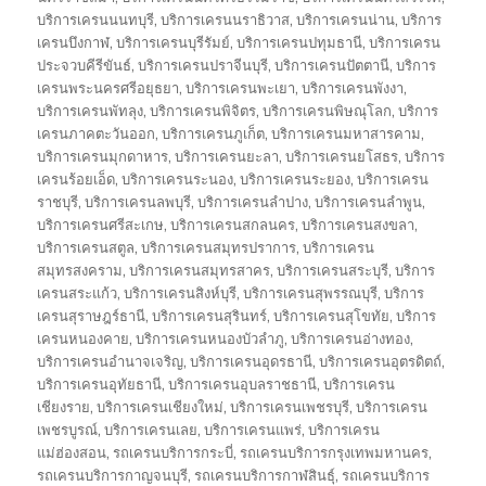
บริการเครนนนทบุรี
,
บริการเครนนราธิวาส
,
บริการเครนน่าน
,
บริการ
เครนบึงกาฬ
,
บริการเครนบุรีรัมย์
,
บริการเครนปทุมธานี
,
บริการเครน
ประจวบคีรีขันธ์
,
บริการเครนปราจีนบุรี
,
บริการเครนปัตตานี
,
บริการ
เครนพระนครศรีอยุธยา
,
บริการเครนพะเยา
,
บริการเครนพังงา
,
บริการเครนพัทลุง
,
บริการเครนพิจิตร
,
บริการเครนพิษณุโลก
,
บริการ
เครนภาคตะวันออก
,
บริการเครนภูเก็ต
,
บริการเครนมหาสารคาม
,
บริการเครนมุกดาหาร
,
บริการเครนยะลา
,
บริการเครนยโสธร
,
บริการ
เครนร้อยเอ็ด
,
บริการเครนระนอง
,
บริการเครนระยอง
,
บริการเครน
ราชบุรี
,
บริการเครนลพบุรี
,
บริการเครนลำปาง
,
บริการเครนลำพูน
,
บริการเครนศรีสะเกษ
,
บริการเครนสกลนคร
,
บริการเครนสงขลา
,
บริการเครนสตูล
,
บริการเครนสมุทรปราการ
,
บริการเครน
สมุทรสงคราม
,
บริการเครนสมุทรสาคร
,
บริการเครนสระบุรี
,
บริการ
เครนสระแก้ว
,
บริการเครนสิงห์บุรี
,
บริการเครนสุพรรณบุรี
,
บริการ
เครนสุราษฎร์ธานี
,
บริการเครนสุรินทร์
,
บริการเครนสุโขทัย
,
บริการ
เครนหนองคาย
,
บริการเครนหนองบัวลำภู
,
บริการเครนอ่างทอง
,
บริการเครนอำนาจเจริญ
,
บริการเครนอุดรธานี
,
บริการเครนอุตรดิตถ์
,
บริการเครนอุทัยธานี
,
บริการเครนอุบลราชธานี
,
บริการเครน
เชียงราย
,
บริการเครนเชียงใหม่
,
บริการเครนเพชรบุรี
,
บริการเครน
เพชรบูรณ์
,
บริการเครนเลย
,
บริการเครนแพร่
,
บริการเครน
แม่ฮ่องสอน
,
รถเครนบริการกระบี่
,
รถเครนบริการกรุงเทพมหานคร
,
รถเครนบริการกาญจนบุรี
,
รถเครนบริการกาฬสินธุ์
,
รถเครนบริการ