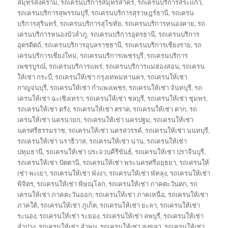
สมุทรสงคราม
,
รถเครนบริการสมุทรสาคร
,
รถเครนบริการสระแก้ว
,
รถเครนบริการสุพรรณบุรี
,
รถเครนบริการสุราษฎร์ธานี
,
รถเครน
บริการสุรินทร์
,
รถเครนบริการสุโขทัย
,
รถเครนบริการหนองคาย
,
รถ
เครนบริการหนองบัวลำภู
,
รถเครนบริการอุดรธานี
,
รถเครนบริการ
อุตรดิตถ์
,
รถเครนบริการอุบลราชธานี
,
รถเครนบริการเชียงราย
,
รถ
เครนบริการเชียงใหม่
,
รถเครนบริการเพชรบุรี
,
รถเครนบริการ
เพชรบูรณ์
,
รถเครนบริการแพร่
,
รถเครนบริการแม่ฮ่องสอน
,
รถเครน
ให้เช่า กระบี่
,
รถเครนให้เช่า กรุงเทพมหานคร
,
รถเครนให้เช่า
กาญจนบุรี
,
รถเครนให้เช่า กำแพงเพชร
,
รถเครนให้เช่า จันทบุรี
,
รถ
เครนให้เช่า ฉะเชิงเทรา
,
รถเครนให้เช่า ชลบุรี
,
รถเครนให้เช่า ชุมพร
,
รถเครนให้เช่า ตรัง
,
รถเครนให้เช่า ตราด
,
รถเครนให้เช่า ตาก
,
รถ
เครนให้เช่า นครนายก
,
รถเครนให้เช่า นครปฐม
,
รถเครนให้เช่า
นครศรีธรรมราช
,
รถเครนให้เช่า นครสวรรค์
,
รถเครนให้เช่า นนทบุรี
,
รถเครนให้เช่า นราธิวาส
,
รถเครนให้เช่า น่าน
,
รถเครนให้เช่า
ปทุมธานี
,
รถเครนให้เช่า ประจวบคีรีขันธ์
,
รถเครนให้เช่า ปราจีนบุรี
,
รถเครนให้เช่า ปัตตานี
,
รถเครนให้เช่า พระนครศรีอยุธยา
,
รถเครนให้
เช่า พะเยา
,
รถเครนให้เช่า พังงา
,
รถเครนให้เช่า พัทลุง
,
รถเครนให้เช่า
พิจิตร
,
รถเครนให้เช่า พิษณุโลก
,
รถเครนให้เช่า ภาคตะวันตก
,
รถ
เครนให้เช่า ภาคตะวันออก
,
รถเครนให้เช่า ภาคเหนือ
,
รถเครนให้เช่า
ภาคใต้
,
รถเครนให้เช่า ภูเก็ต
,
รถเครนให้เช่า ยะลา
,
รถเครนให้เช่า
ระนอง
,
รถเครนให้เช่า ระยอง
,
รถเครนให้เช่า ลพบุรี
,
รถเครนให้เช่า
ลำปาง
,
รถเครนให้เช่า ลำพูน
,
รถเครนให้เช่า สงขลา
,
รถเครนให้เช่า