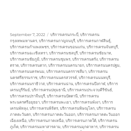
Posted
Tags
September 7, 2022
บริการเครนกระบี่
,
บริการเครน
on
กรุงเทพมหานคร
,
บริการเครนกาญจนบุรี
,
บริการเครนกาฬสินธุ์
,
บริการเครนกำแพงเพชร
,
บริการเครนขอนแก่น
,
บริการเครนจันทบุรี
,
บริการเครนฉะเชิงเทรา
,
บริการเครนชลบุรี
,
บริการเครนชัยนาท
,
บริการเครนชัยภูมิ
,
บริการเครนชุมพร
,
บริการเครนตรัง
,
บริการเครน
ตราด
,
บริการเครนตาก
,
บริการเครนนครนายก
,
บริการเครนนครปฐม
,
บริการเครนนครพนม
,
บริการเครนนครราชสีมา
,
บริการเครน
นครศรีธรรมราช
,
บริการเครนนครสวรรค์
,
บริการเครนนนทบุรี
,
บริการเครนนราธิวาส
,
บริการเครนน่าน
,
บริการเครนบึงกาฬ
,
บริการ
เครนบุรีรัมย์
,
บริการเครนปทุมธานี
,
บริการเครนประจวบคีรีขันธ์
,
บริการเครนปราจีนบุรี
,
บริการเครนปัตตานี
,
บริการเครน
พระนครศรีอยุธยา
,
บริการเครนพะเยา
,
บริการเครนพังงา
,
บริการ
เครนพัทลุง
,
บริการเครนพิจิตร
,
บริการเครนพิษณุโลก
,
บริการเครน
ภาคตะวันตก
,
บริการเครนภาคตะวันออก
,
บริการเครนภาคตะวันออก
เฉียงเหนือ
,
บริการเครนภาคเหนือ
,
บริการเครนภาคใต้
,
บริการเครน
ภูเก็ต
,
บริการเครนมหาสารคาม
,
บริการเครนมุกดาหาร
,
บริการเครน