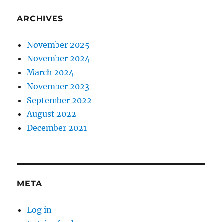
ARCHIVES
November 2025
November 2024
March 2024
November 2023
September 2022
August 2022
December 2021
META
Log in