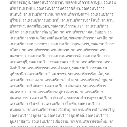
บริการชัยภูมิ
,
รถเครนบริการตราด
,
รถเครนบริการนครปฐม
,
รถเครน
บริการนครพนม
,
รถเครนบริการนครราชสีมา
,
รถเครนบริการ
นนทบุรี
,
รถเครนบริการน่าน
,
รถเครนบริการบึงกาฬ
,
รถเครนบริการ
บุรีรัมย์
,
รถเครนบริการปทุมธานี
,
รถเครนบริการปราจีนบุรี
,
รถเครน
บริการพระนครศรีอยุธยา
,
รถเครนบริการพะเยา
,
รถเครนบริการ
พิจิตร
,
รถเครนบริการพิษณุโลก
,
รถเครนบริการภาคตะวันออก
,
รถ
เครนบริการภาคตะวันออกเฉียงเหนือ
,
รถเครนบริการภาคเหนือ
,
รถ
เครนบริการมหาสารคาม
,
รถเครนบริการมุกดาหาร
,
รถเครนบริการ
ยโสธร
,
รถเครนบริการรถเครนชัยนาท
,
รถเครนบริการรถเครน
นครนายก
,
รถเครนบริการรถเครนนครสวรรค์
,
รถเครนบริการรถ
เครนลพบุรี
,
รถเครนบริการรถเครนสระบุรี
,
รถเครนบริการรถเครน
สิงห์บุรี
,
รถเครนบริการรถเครนอ่างทอง
,
รถเครนบริการรถเครน
อุทัยธานี รถเครนบริการกำแพงเพชร
,
รถเครนบริการร้อยเอ็ด
,
รถ
เครนบริการระยอง
,
รถเครนบริการลำปาง
,
รถเครนบริการลำพูน
,
รถ
เครนบริการศรีสะเกษ
,
รถเครนบริการสกลนคร
,
รถเครนบริการ
สมุทรปราการ
,
รถเครนบริการสมุทรสงคราม
,
รถเครนบริการ
สมุทรสาคร
,
รถเครนบริการสระแก้ว
,
รถเครนบริการสุพรรณบุรี
,
รถ
เครนบริการสุรินทร์
,
รถเครนบริการสุโขทัย
,
รถเครนบริการ
หนองคาย
,
รถเครนบริการหนองบัวลำภู
,
รถเครนบริการอำนาจเจริญ
,
รถเครนบริการอุดรธานี
,
รถเครนบริการอุตรดิตถ์
,
รถเครนบริการ
อุบลราชธานี
,
รถเครนบริการเชียงราย
,
รถเครนบริการเชียงใหม่
,
รถ