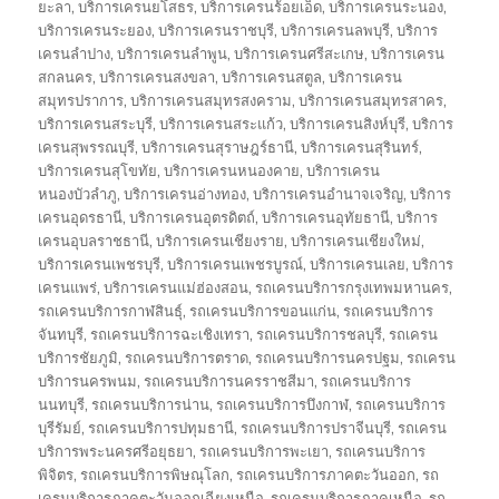
ยะลา
,
บริการเครนยโสธร
,
บริการเครนร้อยเอ็ด
,
บริการเครนระนอง
,
บริการเครนระยอง
,
บริการเครนราชบุรี
,
บริการเครนลพบุรี
,
บริการ
เครนลำปาง
,
บริการเครนลำพูน
,
บริการเครนศรีสะเกษ
,
บริการเครน
สกลนคร
,
บริการเครนสงขลา
,
บริการเครนสตูล
,
บริการเครน
สมุทรปราการ
,
บริการเครนสมุทรสงคราม
,
บริการเครนสมุทรสาคร
,
บริการเครนสระบุรี
,
บริการเครนสระแก้ว
,
บริการเครนสิงห์บุรี
,
บริการ
เครนสุพรรณบุรี
,
บริการเครนสุราษฎร์ธานี
,
บริการเครนสุรินทร์
,
บริการเครนสุโขทัย
,
บริการเครนหนองคาย
,
บริการเครน
หนองบัวลำภู
,
บริการเครนอ่างทอง
,
บริการเครนอำนาจเจริญ
,
บริการ
เครนอุดรธานี
,
บริการเครนอุตรดิตถ์
,
บริการเครนอุทัยธานี
,
บริการ
เครนอุบลราชธานี
,
บริการเครนเชียงราย
,
บริการเครนเชียงใหม่
,
บริการเครนเพชรบุรี
,
บริการเครนเพชรบูรณ์
,
บริการเครนเลย
,
บริการ
เครนแพร่
,
บริการเครนแม่ฮ่องสอน
,
รถเครนบริการกรุงเทพมหานคร
,
รถเครนบริการกาฬสินธุ์
,
รถเครนบริการขอนแก่น
,
รถเครนบริการ
จันทบุรี
,
รถเครนบริการฉะเชิงเทรา
,
รถเครนบริการชลบุรี
,
รถเครน
บริการชัยภูมิ
,
รถเครนบริการตราด
,
รถเครนบริการนครปฐม
,
รถเครน
บริการนครพนม
,
รถเครนบริการนครราชสีมา
,
รถเครนบริการ
นนทบุรี
,
รถเครนบริการน่าน
,
รถเครนบริการบึงกาฬ
,
รถเครนบริการ
บุรีรัมย์
,
รถเครนบริการปทุมธานี
,
รถเครนบริการปราจีนบุรี
,
รถเครน
บริการพระนครศรีอยุธยา
,
รถเครนบริการพะเยา
,
รถเครนบริการ
พิจิตร
,
รถเครนบริการพิษณุโลก
,
รถเครนบริการภาคตะวันออก
,
รถ
เครนบริการภาคตะวันออกเฉียงเหนือ
,
รถเครนบริการภาคเหนือ
,
รถ