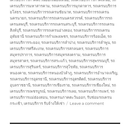
เครนบริการมหาสารคาม
,
รถเครนบริการมุกดาหาร
,
รถเครนบริการ
ยโสธร
,
รถเครนบริการรถเครนชัยนาท
,
รถเครนบริการรถเครน
นครนายก
,
รถเครนบริการรถเครนนครสวรรค์
,
รถเครนบริการรถ
เครนลพบุรี
,
รถเครนบริการรถเครนสระบุรี
,
รถเครนบริการรถเครน
สิงห์บุรี
,
รถเครนบริการรถเครนอ่างทอง
,
รถเครนบริการรถเครน
อุทัยธานี รถเครนบริการกำแพงเพชร
,
รถเครนบริการร้อยเอ็ด
,
รถ
เครนบริการระยอง
,
รถเครนบริการลำปาง
,
รถเครนบริการลำพูน
,
รถ
เครนบริการศรีสะเกษ
,
รถเครนบริการสกลนคร
,
รถเครนบริการ
สมุทรปราการ
,
รถเครนบริการสมุทรสงคราม
,
รถเครนบริการ
สมุทรสาคร
,
รถเครนบริการสระแก้ว
,
รถเครนบริการสุพรรณบุรี
,
รถ
เครนบริการสุรินทร์
,
รถเครนบริการสุโขทัย
,
รถเครนบริการ
หนองคาย
,
รถเครนบริการหนองบัวลำภู
,
รถเครนบริการอำนาจเจริญ
,
รถเครนบริการอุดรธานี
,
รถเครนบริการอุตรดิตถ์
,
รถเครนบริการ
อุบลราชธานี
,
รถเครนบริการเชียงราย
,
รถเครนบริการเชียงใหม่
,
รถ
เครนบริการเพชรบูรณ์
,
รถเครนบริการเลย
,
รถเครนบริการแพร่
,
รถ
เครนบริการแม่ฮ่องสอน
,
รถเครนภาคตะวันออก
,
รับช่อมรถเครน
on
กระเช้า
,
เครนบริการ รับจ้างให้เช่า
Leave a comment
เครน
บริการ
รับจ้าง
ให้