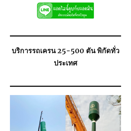
เช่า
บริการ
รถ
ยก
สิ่งของ
พิกัด
ใก้ล
ท่าน
บริการรถเครน 25-500 ตัน พิกัดทั่ว
ประเทศ