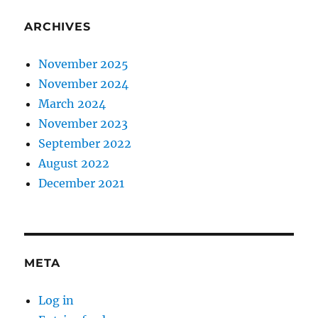
ARCHIVES
November 2025
November 2024
March 2024
November 2023
September 2022
August 2022
December 2021
META
Log in