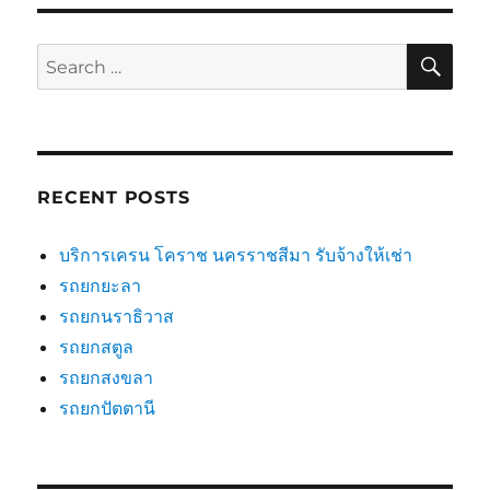
SE
Search
for:
RECENT POSTS
บริการเครน โคราช นครราชสีมา รับจ้างให้เช่า
รถยกยะลา
รถยกนราธิวาส
รถยกสตูล
รถยกสงขลา
รถยกปัตตานี