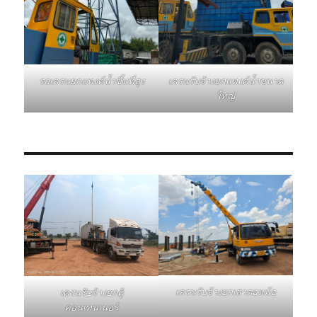
รถเครนยกแทงค์น้ำขึ้นที่สูง
เครนรับจ้างยกแทงค์น้ำขนาด
ใหญ่
เครนรับจ้างยกเสาตอหม้อ
เครนรับจ้างยกตู้
คอนเทนเนอร์