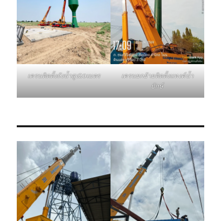
เครนติดตั้งถังน้ำสูง20เมตร
เครนยกย้ายติดตั้งแทงค์น้ำ
ยักษ์