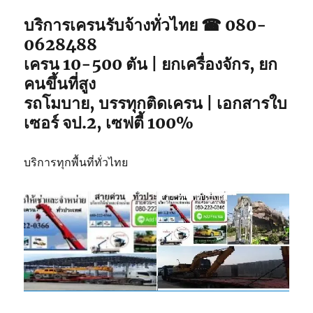
ที่
บริการเครนรับจ้างทั่วไทย ☎ 080-
สูง
0628488
เครน 10-500 ตัน | ยกเครื่องจักร, ยก
คนขึ้นที่สูง
รถโมบาย, บรรทุกติดเครน | เอกสารใบ
เซอร์ จป.2, เซฟตี้ 100%
บริการทุกพื้นที่ทั่วไทย