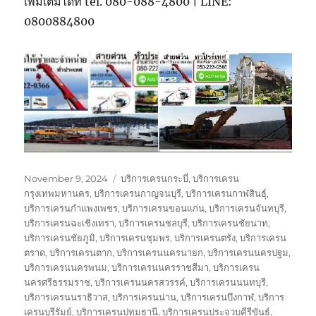
เพิ่มเติมได้ที่ tel. 080-088-4800 | LINE:
0800884800
Posted
Tags
November 9, 2024
บริการเครนกระบี่
,
บริการเครน
on
กรุงเทพมหานคร
,
บริการเครนกาญจนบุรี
,
บริการเครนกาฬสินธุ์
,
บริการเครนกำแพงเพชร
,
บริการเครนขอนแก่น
,
บริการเครนจันทบุรี
,
บริการเครนฉะเชิงเทรา
,
บริการเครนชลบุรี
,
บริการเครนชัยนาท
,
บริการเครนชัยภูมิ
,
บริการเครนชุมพร
,
บริการเครนตรัง
,
บริการเครน
ตราด
,
บริการเครนตาก
,
บริการเครนนครนายก
,
บริการเครนนครปฐม
,
บริการเครนนครพนม
,
บริการเครนนครราชสีมา
,
บริการเครน
นครศรีธรรมราช
,
บริการเครนนครสวรรค์
,
บริการเครนนนทบุรี
,
บริการเครนนราธิวาส
,
บริการเครนน่าน
,
บริการเครนบึงกาฬ
,
บริการ
เครนบุรีรัมย์
,
บริการเครนปทุมธานี
,
บริการเครนประจวบคีรีขันธ์
,