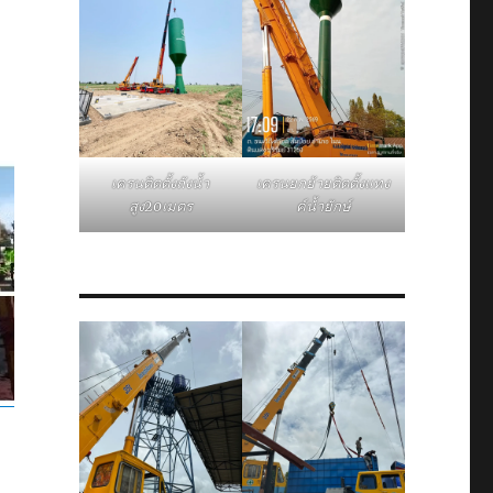
เครนติดตั้งถังน้ำ
เครนยกย้ายติดตั้งแทง
สูง20เมตร
ค์น้ำยักษ์