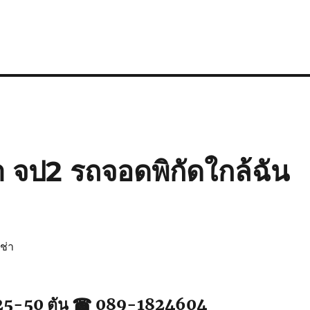
า จป2 รถจอดพิกัดใกล้ฉัน
ช่า
 25-50 ตัน ☎ 089-1824604