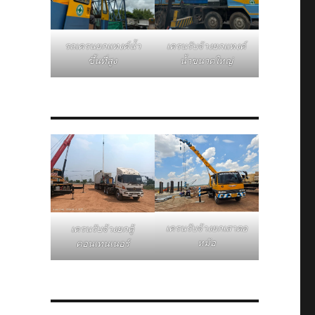
รถเครนยกแทงค์น้ำ
เครนรับจ้างยกแทงค์
ขึ้นที่สูง
น้ำขนาดใหญ่
เครนรับจ้างยกเสาตอ
เครนรับจ้างยกตู้
หม้อ
คอนเทนเนอร์