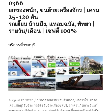
0366
คุณ
ยกของหนัก, ขนย้ายเครื่องจักร | เครน
25-120 ตัน
รถเฮี๊ยบ บ้านบึง, แหลมฉบัง, พัทยา |
รายวัน/เดือน | เซฟตี้ 100%
บริการทั่วชลบุรี
Posted
Tags
August 12, 2022
บริการรถเครนชลบุรีรับจ้าง
,
บริการให้เช่ารถ
on
เครนชลบุรีรับจ้าง
,
รถ6ล้อรับจ้างเมืองชลบุรี
,
รถเครนกิ่งเกาะจันทร์
,
รถเครนชลบุรีรับจ้าง
,
รถเครนชลบุรีรับจ้าง รถเฮี๊ยบชลบุรี รถ6ล้อติด