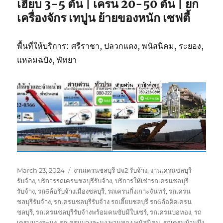
เฮี๊ยบ 3-5 ตัน | เครน 20-50 ตัน | ยก
เครื่องจักร เทปูน ย้ายของหนัก เซฟตี้
พื้นที่ให้บริการ: ศรีราชา, ปลวกแดง, พนัสนิคม, ระยอง,
แหลมฉบัง, พัทยา
Posted
Tags
March 23, 2024
งานเครนชลบุรี ปจ2 รับจ้าง
,
งานเครนชลบุรี
on
รับจ้าง
,
บริการรถเครนชลบุรีรับจ้าง
,
บริการให้เช่ารถเครนชลบุรี
รับจ้าง
,
รถ6ล้อรับจ้างเมืองชลบุรี
,
รถเครนกิ่งเกาะจันทร์
,
รถเครน
ชลบุรีรับจ้าง
,
รถเครนชลบุรีรับจ้าง รถเฮี๊ยบชลบุรี รถ6ล้อติดเครน
ชลบุรี
,
รถเครนชลบุรีรับจ้างพร้อมคนขับมีใบเซร์
,
รถเครนบ่อทอง
,
รถ
เครนบางละมุง
,
รถเครนบางละมุง พานทอง พนัสนิคม
,
รถเครนบ้านบึง
,