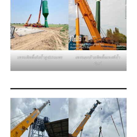
เครนติดตั้งถังน้ำสูง20เมตร
เครนยกย้ายติดตั้งแทงค์น้ำ
ยักษ์