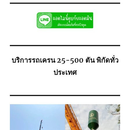
ชลบุรี
รับจ้าง
รถ
เฮี๊ยบ
ชลบุรี
รถ6ล้อ
ติด
เครน
ใก้ล
คุณ
บริการรถเครน 25-500 ตัน พิกัดทั่ว
ประเทศ