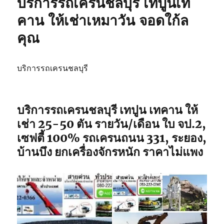
บริการรถเครนชลบุรี เทปูนเท
รับจ้าง
รถ
คาน ให้เช่าเหมาวัน จอดใก้ล
เฮี๊ยบ
คุณ
ชลบุรี
รถ
จอด
พิกัด
บริการรถเครนชลบุรี
ใกล้
ฉัน
บริการรถเครนชลบุรี เทปูน เทคาน ให้
เช่า 25-50 ตัน รายวัน/เดือน ใบ จป.2,
เซฟตี้ 100% รถเครนถนน 331, ระยอง,
บ้านบึง ยกเครื่องจักรหนัก ราคาไม่แพง