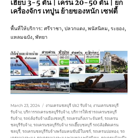
เฮี๊ยบ 3-5 ตัน | เครน 20-50 ตัน | ยก
เครื่องจักร เทปูน ย้ายของหนัก เซฟตี้
พื้นที่ให้บริการ: ศรีราชา, ปลวกแดง, พนัสนิคม, ระยอง,
แหลมฉบัง, พัทยา
Posted
Tags
March 23, 2024
งานเครนชลบุรี ปจ2 รับจ้าง
,
งานเครนชลบุรี
on
รับจ้าง
,
บริการรถเครนชลบุรีรับจ้าง
,
บริการให้เช่ารถเครนชลบุรี
รับจ้าง
,
รถ6ล้อรับจ้างเมืองชลบุรี
,
รถเครนกิ่งเกาะจันทร์
,
รถเครน
ชลบุรีรับจ้าง
,
รถเครนชลบุรีรับจ้าง รถเฮี๊ยบชลบุรี รถ6ล้อติดเครน
ชลบุรี
,
รถเครนชลบุรีรับจ้างพร้อมคนขับมีใบเซร์
,
รถเครนบ่อทอง
,
รถ
เครนบางละมุง
,
รถเครนบางละมุง พานทอง พนัสนิคม
,
รถเครนบ้านบึง
,