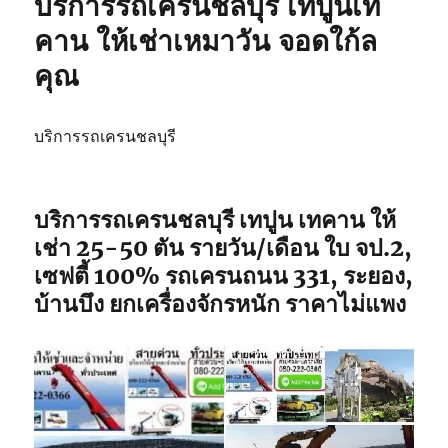
บริการรถเครนชลบุรี เทปูนเท
รับจ้าง
รถ
คาน ให้เช่าเหมาวัน จอดใก้ล
เฮี๊ยบ
คุณ
ชลบุรี
รถ
จอด
พิกัด
บริการรถเครนชลบุรี
ใกล้
ฉัน
บริการรถเครนชลบุรี เทปูน เทคาน ให้
เช่า 25-50 ตัน รายวัน/เดือน ใบ จป.2,
เซฟตี้ 100% รถเครนถนน 331, ระยอง,
บ้านบึง ยกเครื่องจักรหนัก ราคาไม่แพง