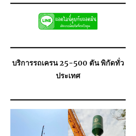
ชลบุรี
รับจ้าง
รถ
เฮี๊ยบ
ชลบุรี
รถ6ล้อ
ติด
เครน
ใก้ล
คุณ
บริการรถเครน 25-500 ตัน พิกัดทั่ว
ประเทศ