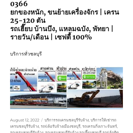
0366
คุณ
ยกของหนัก, ขนย้ายเครื่องจักร | เครน
25-120 ตัน
รถเฮี๊ยบ บ้านบึง, แหลมฉบัง, พัทยา |
รายวัน/เดือน | เซฟตี้ 100%
บริการทั่วชลบุรี
Posted
Tags
August 12, 2022
บริการรถเครนชลบุรีรับจ้าง
,
บริการให้เช่ารถ
on
เครนชลบุรีรับจ้าง
,
รถ6ล้อรับจ้างเมืองชลบุรี
,
รถเครนกิ่งเกาะจันทร์
,
รถเครนชลบุรีรับจ้าง
,
รถเครนชลบุรีรับจ้าง รถเฮี๊ยบชลบุรี รถ6ล้อติด