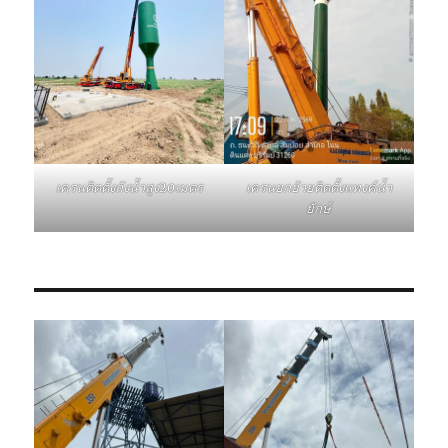
เครนติดตั้งถังน้ำสูง20เมตร
เครนยกย้ายติดตั้งแทงค์น้ำ
ยักษ์