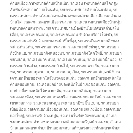
ตำบลเมืองเก่าเทศบาลตำบลบ้านเป็ด
,
รถเครน เทศบาลตำบลโคกสูง
สัมพันธ์เทศบาลตำบลโนนหัน
,
รถเครน เทศบาลตำบลโนนท่อน
,
รถ
เครน เทศบาลตำบลโนนสะอาดอำเภอพลเทศบาลเมืองเมืองพลอำเภอ
บ้านไผ่
,
รถเครน เทศบาลเมืองกระนวน
,
รถเครน เทศบาลเมืองบ้านทุ่ม
เทศบาลตำบลท่าพระ
,
รถเครน เทศบาลเมืองบ้านไผ่เทศบาลตำบลใน
เมือง
,
รถเครนขอนแก่น
,
รถเครนขอนแก่น รับจ้าง บริการให้เช่า
,
รถ
เครนขอนแก่นรับจ้างยกของหนักขึ้นที่สุง
,
รถเครนติดแขนยกสิ่งของ
หนัก5ตัน 3ตัน
,
รถเครนยกกระนวน
,
รถเครนยกกิ่งซำสูง
,
รถเครนยก
กิ่งบ้านแฮ
,
รถเครนยกกิ่งหนองนา
,
รถเครนยกกิ่งโคกโพธิ์
,
รถเครนยก
ขอนแก่น
,
รถเครนยกชนบท
,
รถเครนยกชุมแพ
,
รถเครนยกน้ำพอง
,
รถ
เครนยกบ้านฝาง
,
รถเครนยกบ้านไผ่
,
รถเครนยกพระยืน
,
รถเครนยก
พล
,
รถเครนยกภูผาม่าน
,
รถเครนยกภูเวียง
,
รถเครนยกมัญจาคีรี
,
รถ
เครนยกย้ายของหนักในจังหวัดขอนแก่น
,
รถเครนยกย้ายของหนักใน
ตำบลขอนแก่น
,
รถเครนยกย้ายของหนักในอำเภอขอนแก่น
,
รถเครน
ยกย้ายสิ่งของหนักได้หลายๆตัน
,
รถเครนยกสีชมพู
,
รถเครนยก
หนองสองห้อง
,
รถเครนยกหนองเรือ
,
รถเครนยกอุบลรัตน์
,
รถเครนยก
เขาสวนกวาง
,
รถเครนยกเทปูน เทคาน ยกป้ายขึ้น 20 ม
,
รถเครนยก
เปือยน้อย
,
รถเครนยกเมืองขอนแก่น
,
รถเครนยกแวงน้อย
,
รถเครนยก
แวงใหญ่
,
รถเครนรับจ้างเทปูน
,
รถเครนในจังหวัดขอนแก่น
,
อำเภอ
ชนบทเทศบาลตำบลชนบทเทศบาลตำบลชลบถวิบูลย์ รถเครน
,
อำเภอ
บ้านแฮดเทศบาลตำบลบ้านแฮดเทศบาลตำบลวังสวรรค์เทศบาลตำบล