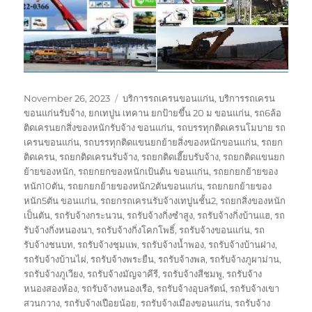
Posted
Tags
November 26, 2023
บริการรถเครนขอนแก่น
,
บริการรถเครน
on
ขอนแก่นรับจ้าง
,
ยกเทปูน เทคาน ยกป้ายขึ้น 20 ม ขอนแก่น
,
รถ6ล้อ
ติดเครนยกสิ่งของหนักรับจ้าง ขอนแก่น
,
รถบรรทุกติดเครนโมบาย รถ
เครนขอนแก่น
,
รถบรรทุกติดแขนยกย้ายสิ่งของหนักขอนแก่น
,
รถยก
ติดเครน
,
รถยกติดเครนรับจ้าง
,
รถยกติดเฮี๊ยบรับจ้าง
,
รถยกติดแขนยก
ย้ายของหนัก
,
รถยกยกของหนักเป้นต้น ขอนแก่น
,
รถยกยกย้ายของ
หนัก10ตัน
,
รถยกยกย้ายของหนัก2ตันขอนแก่น
,
รถยกยกย้ายของ
หนัก5ตัน ขอนแก่น
,
รถยกรถเครนรับจ้างเทปูนชั้น2
,
รถยกสิ่งของหนัก
เป็นตัน
,
รถรับจ้างกระนวน
,
รถรับจ้างกิ่งซำสูง
,
รถรับจ้างกิ่งบ้านแฮ
,
รถ
รับจ้างกิ่งหนองนา
,
รถรับจ้างกิ่งโคกโพธิ์
,
รถรับจ้างขอนแก่น
,
รถ
รับจ้างชนบท
,
รถรับจ้างชุมแพ
,
รถรับจ้างน้ำพอง
,
รถรับจ้างบ้านฝาง
,
รถรับจ้างบ้านไผ่
,
รถรับจ้างพระยืน
,
รถรับจ้างพล
,
รถรับจ้างภูผาม่าน
,
รถรับจ้างภูเวียง
,
รถรับจ้างมัญจาคีรี
,
รถรับจ้างสีชมพู
,
รถรับจ้าง
หนองสองห้อง
,
รถรับจ้างหนองเรือ
,
รถรับจ้างอุบลรัตน์
,
รถรับจ้างเขา
สวนกวาง
,
รถรับจ้างเปือยน้อย
,
รถรับจ้างเมืองขอนแก่น
,
รถรับจ้าง