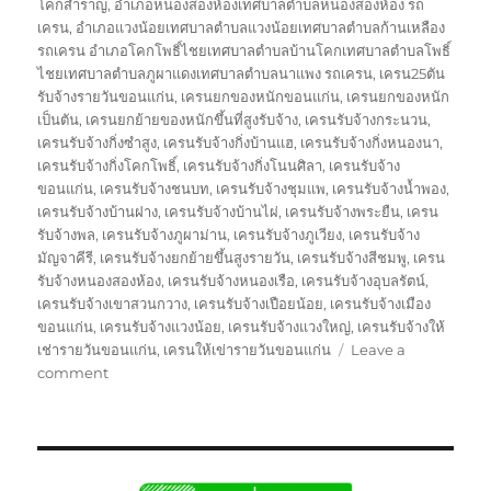
โคกสำราญ
,
อำเภอหนองสองห้องเทศบาลตำบลหนองสองห้อง รถ
เครน
,
อำเภอแวงน้อยเทศบาลตำบลแวงน้อยเทศบาลตำบลก้านเหลือง
รถเครน อำเภอโคกโพธิ์ไชยเทศบาลตำบลบ้านโคกเทศบาลตำบลโพธิ์
ไชยเทศบาลตำบลภูผาแดงเทศบาลตำบลนาแพง รถเครน
,
เครน25ตัน
รับจ้างรายวันขอนแก่น
,
เครนยกของหนักขอนแก่น
,
เครนยกของหนัก
เป็นตัน
,
เครนยกย้ายของหนักขึ้นที่สูงรับจ้าง
,
เครนรับจ้างกระนวน
,
เครนรับจ้างกิ่งซำสูง
,
เครนรับจ้างกิ่งบ้านแฮ
,
เครนรับจ้างกิ่งหนองนา
,
เครนรับจ้างกิ่งโคกโพธิ์
,
เครนรับจ้างกิ่งโนนศิลา
,
เครนรับจ้าง
ขอนแก่น
,
เครนรับจ้างชนบท
,
เครนรับจ้างชุมแพ
,
เครนรับจ้างน้ำพอง
,
เครนรับจ้างบ้านฝาง
,
เครนรับจ้างบ้านไผ่
,
เครนรับจ้างพระยืน
,
เครน
รับจ้างพล
,
เครนรับจ้างภูผาม่าน
,
เครนรับจ้างภูเวียง
,
เครนรับจ้าง
มัญจาคีรี
,
เครนรับจ้างยกย้ายขึ้นสูงรายวัน
,
เครนรับจ้างสีชมพู
,
เครน
รับจ้างหนองสองห้อง
,
เครนรับจ้างหนองเรือ
,
เครนรับจ้างอุบลรัตน์
,
เครนรับจ้างเขาสวนกวาง
,
เครนรับจ้างเปือยน้อย
,
เครนรับจ้างเมือง
ขอนแก่น
,
เครนรับจ้างแวงน้อย
,
เครนรับจ้างแวงใหญ่
,
เครนรับจ้างให้
เช่ารายวันขอนแก่น
,
เครนให้เข่ารายวันขอนแก่น
Leave a
on
comment
รถ
เครน
ขอนแก่น
บริการ
ให้