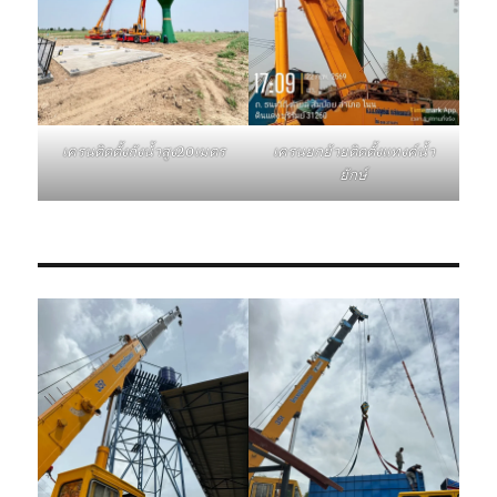
เครนติดตั้งถังน้ำสูง20เมตร
เครนยกย้ายติดตั้งแทงค์น้ำ
ยักษ์