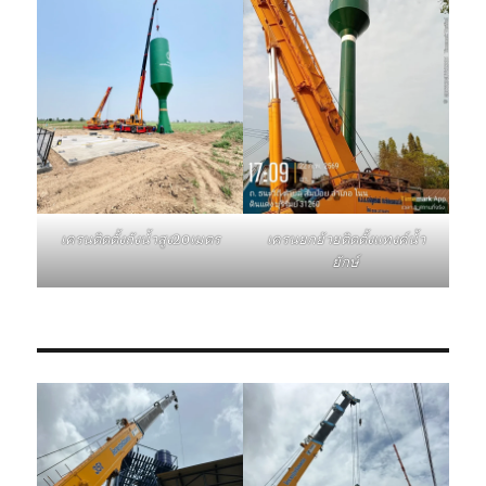
เครนติดตั้งถังน้ำสูง20เมตร
เครนยกย้ายติดตั้งแทงค์น้ำ
ยักษ์