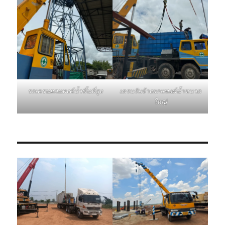
รถเครนยกแทงค์น้ำขึ้นที่สูง
เครนรับจ้างยกแทงค์น้ำขนาด
ใหญ่