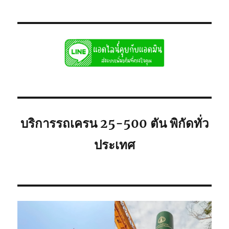
เครน
ใน
อุบล
ให้
เช่า
รับ
ยก
ของ
หนัก
ขึ้น
ที่
บริการรถเครน 25-500 ตัน พิกัดทั่ว
สูง
จอด
ประเทศ
ใก้ล
คุณ