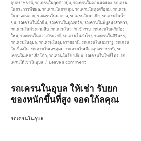
อุบลราชธานี
,
รถเครนในกุดข้าวปุ้น
,
รถเครนในดอนมดแดง
,
รถเครน
ในตระการพืชผล
,
รถเครนในตาลสุม
,
รถเครนในทุ่งศรีอุดม
,
รถเครน
ในนาจะหลวย
,
รถเครนในนาตาล
,
รถเครนในนาเยีย
,
รถเครนในน้ำ
ขุ่น
,
รถเครนในน้ำยืน
,
รถเครนในบุณฑริก
,
รถเครนในพิบูลมังสาหาร
,
รถเครนในม่วงสามสิบ
,
รถเครนในวารินชำราบ
,
รถเครนในศรีเมือง
ใหม่
,
รถเครนในสว่างวีระวงศ์
,
รถเครนในสำโรง
,
รถเครนในสิรินธร
,
รถเครนในอุบล
,
รถเครนในอุบลราชธานี
,
รถเครนในเขมราฐ
,
รถเครน
ในเขื่องใน
,
รถเครนในเดชอุดม
,
รถเครนในเมืองอุบลราชธานี
,
รถ
เครนในเหล่าเสือโก้ก
,
รถเครนในโขงเจียม
,
รถเครนในโพธิ์ไทร
,
รถ
on
เครนให้เช่าในอุบล
Leave a comment
เครน
ใน
อุบล
รถเครนในอุบล ให้เช่า รับยก
ให้
เช่า
ของหนักขึ้นที่สูง จอดใก้ลคุณ
จอด
ใก้ล
คุณ
รถเครนในอุบล
บริการ
รับ
ยก
ของ