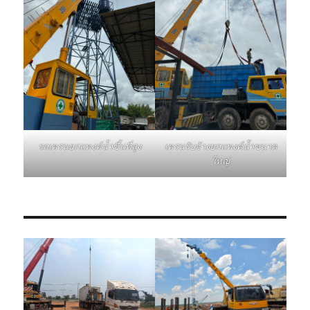
รถเครนยกแทงค์น้ำขึ้นที่สูง
เครนรับจ้างยกแทงค์น้ำขนาด
ใหญ่