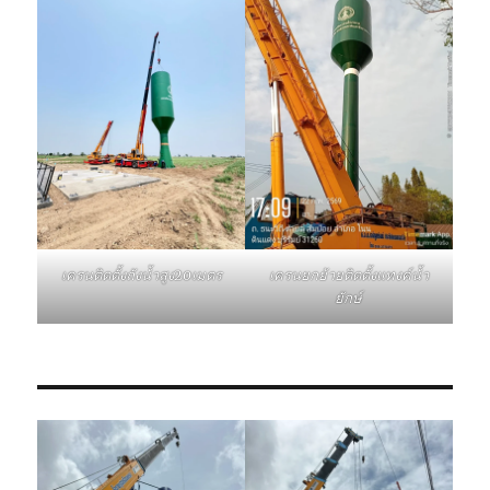
เครนติดตั้งถังน้ำสูง20เมตร
เครนยกย้ายติดตั้งแทงค์น้ำ
ยักษ์