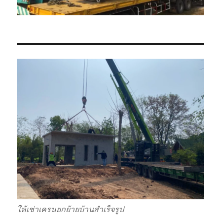
ให้เช่าเครนยกย้ายบ้านสำเร็จรูป