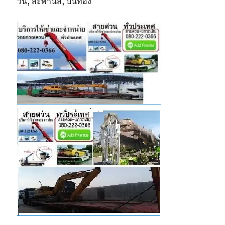
วิน, สะพานสี, ปิ่นทอง