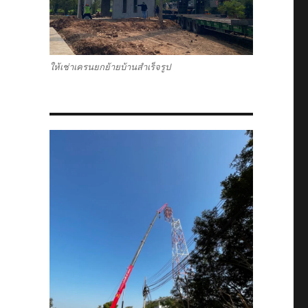
ให้เช่าเครนยกย้ายบ้านสำเร็จรูป