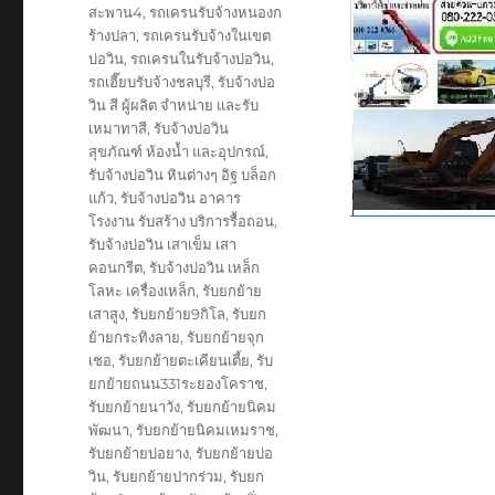
สะพาน4
,
รถเครนรับจ้างหนองก
ร้างปลา
,
รถเครนรับจ้างในเขต
บ่อวิน
,
รถเครนในรับจ้างบ่อวิน
,
รถเฮี๊ยบรับจ้างชลบุรี
,
รับจ้างบ่อ
วิน สี ผู้ผลิต จำหน่าย และรับ
เหมาทาสี
,
รับจ้างบ่อวิน
สุขภัณฑ์ ห้องน้ำ และอุปกรณ์
,
รับจ้างบ่อวิน หินต่างๆ อิฐ บล็อก
แก้ว
,
รับจ้างบ่อวิน อาคาร
โรงงาน รับสร้าง บริการรื้อถอน
,
รับจ้างบ่อวิน เสาเข็ม เสา
คอนกรีต
,
รับจ้างบ่อวิน เหล็ก
โลหะ เครื่องเหล็ก
,
รับยกย้าย
เสาสูง
,
รับยกย้าย9กิโล
,
รับยก
ย้ายกระทิงลาย
,
รับยกย้ายจุก
เชอ
,
รับยกย้ายตะเคียนเตี้ย
,
รับ
ยกย้ายถนน331ระยองโคราช
,
รับยกย้ายนาวัง
,
รับยกย้ายนิคม
พัฒนา
,
รับยกย้ายนิคมเหมราช
,
รับยกย้ายบ่อยาง
,
รับยกย้ายบ่อ
วิน
,
รับยกย้ายปากร่วม
,
รับยก