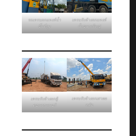
รถเครนยกแทงค์น้ำ
เครนรับจ้างยกแทงค์
ขึ้นที่สูง
น้ำขนาดใหญ่
เครนรับจ้างยกเสาตอ
เครนรับจ้างยกตู้
หม้อ
คอนเทนเนอร์