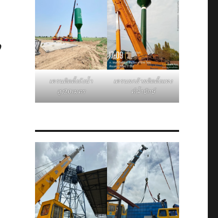
,
เครนติดตั้งถังน้ำ
เครนยกย้ายติดตั้งแทง
สูง20เมตร
ค์น้ำยักษ์