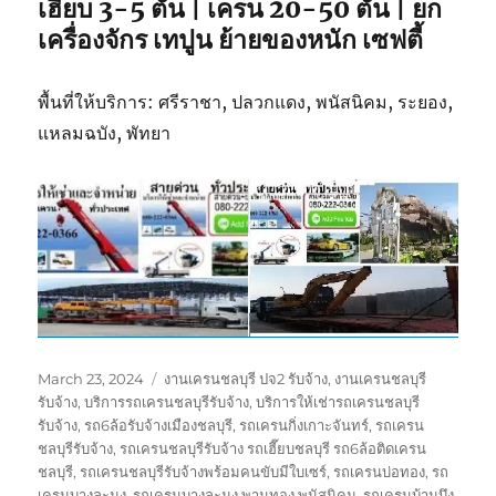
เฮี๊ยบ 3-5 ตัน | เครน 20-50 ตัน | ยก
เครื่องจักร เทปูน ย้ายของหนัก เซฟตี้
พื้นที่ให้บริการ: ศรีราชา, ปลวกแดง, พนัสนิคม, ระยอง,
แหลมฉบัง, พัทยา
Posted
Tags
March 23, 2024
งานเครนชลบุรี ปจ2 รับจ้าง
,
งานเครนชลบุรี
on
รับจ้าง
,
บริการรถเครนชลบุรีรับจ้าง
,
บริการให้เช่ารถเครนชลบุรี
รับจ้าง
,
รถ6ล้อรับจ้างเมืองชลบุรี
,
รถเครนกิ่งเกาะจันทร์
,
รถเครน
ชลบุรีรับจ้าง
,
รถเครนชลบุรีรับจ้าง รถเฮี๊ยบชลบุรี รถ6ล้อติดเครน
ชลบุรี
,
รถเครนชลบุรีรับจ้างพร้อมคนขับมีใบเซร์
,
รถเครนบ่อทอง
,
รถ
เครนบางละมุง
,
รถเครนบางละมุง พานทอง พนัสนิคม
,
รถเครนบ้านบึง
,