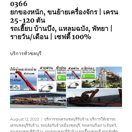
0366
คุณ
ยกของหนัก, ขนย้ายเครื่องจักร | เครน
25-120 ตัน
รถเฮี๊ยบ บ้านบึง, แหลมฉบัง, พัทยา |
รายวัน/เดือน | เซฟตี้ 100%
บริการทั่วชลบุรี
Posted
Tags
August 12, 2022
บริการรถเครนชลบุรีรับจ้าง
,
บริการให้เช่ารถ
on
เครนชลบุรีรับจ้าง
,
รถ6ล้อรับจ้างเมืองชลบุรี
,
รถเครนกิ่งเกาะจันทร์
,
รถเครนชลบุรีรับจ้าง
,
รถเครนชลบุรีรับจ้าง รถเฮี๊ยบชลบุรี รถ6ล้อติด