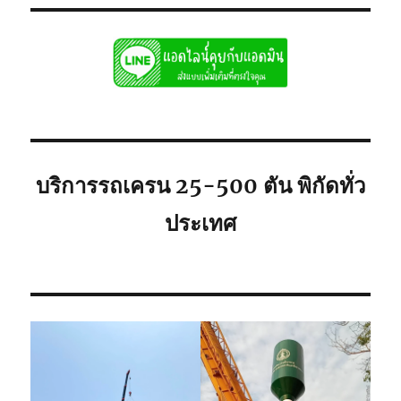
ชลบุรี
รับจ้าง
รถ
เฮี๊ยบ
ชลบุรี
รถ6ล้อ
ติด
เครน
ใก้ล
คุณ
บริการรถเครน 25-500 ตัน พิกัดทั่ว
ประเทศ