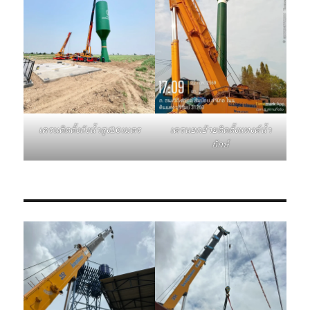
เครนติดตั้งถังน้ำสูง20เมตร
เครนยกย้ายติดตั้งแทงค์น้ำ
ยักษ์