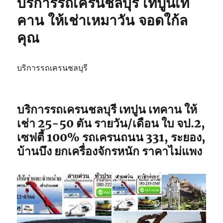
บริการรถเครนชลบุรี เทปูนเท
รับจ้าง
รถ
คาน ให้เช่าเหมาวัน จอดใก้ล
เฮี๊ยบ
คุณ
ชลบุรี
รถ
จอด
พิกัด
บริการรถเครนชลบุรี
ใกล้
ฉัน
บริการรถเครนชลบุรี เทปูน เทคาน ให้
เช่า 25-50 ตัน รายวัน/เดือน ใบ จป.2,
เซฟตี้ 100% รถเครนถนน 331, ระยอง,
บ้านบึง ยกเครื่องจักรหนัก ราคาไม่แพง