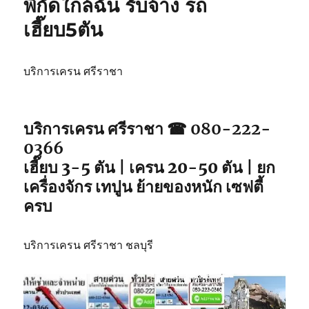
พิกัดใกล้ฉัน รับจ้าง รถ
วิน
เฮี๊ยบ5ตัน
ศรีราชา
เหมา
วัน
รถ
บริการเครน ศรีราชา
จอด
พิกัด
ใกล้
บริการเครน ศรีราชา ☎ 080-222-
คุณ
0366
เฮี๊ยบ 3-5 ตัน | เครน 20-50 ตัน | ยก
เครื่องจักร เทปูน ย้ายของหนัก เซฟตี้
ครบ
บริการเครน ศรีราชา ชลบุรี