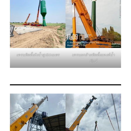
เครนติดตั้งถังน้ำสูง20เมตร
เครนยกย้ายติดตั้งแทงค์น้ำ
ยักษ์