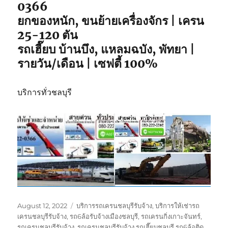
0366
คุณ
ยกของหนัก, ขนย้ายเครื่องจักร | เครน
25-120 ตัน
รถเฮี๊ยบ บ้านบึง, แหลมฉบัง, พัทยา |
รายวัน/เดือน | เซฟตี้ 100%
บริการทั่วชลบุรี
Posted
Tags
August 12, 2022
บริการรถเครนชลบุรีรับจ้าง
,
บริการให้เช่ารถ
on
เครนชลบุรีรับจ้าง
,
รถ6ล้อรับจ้างเมืองชลบุรี
,
รถเครนกิ่งเกาะจันทร์
,
รถเครนชลบุรีรับจ้าง
,
รถเครนชลบุรีรับจ้าง รถเฮี๊ยบชลบุรี รถ6ล้อติด