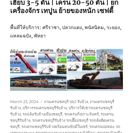
เฮี๊ยบ 3-5 ตัน | เครน 20-50 ตัน | ยก
เครื่องจักร เทปูน ย้ายของหนัก เซฟตี้
พื้นที่ให้บริการ: ศรีราชา, ปลวกแดง, พนัสนิคม, ระยอง,
แหลมฉบัง, พัทยา
Posted
Tags
March 23, 2024
งานเครนชลบุรี ปจ2 รับจ้าง
,
งานเครนชลบุรี
on
รับจ้าง
,
บริการรถเครนชลบุรีรับจ้าง
,
บริการให้เช่ารถเครนชลบุรี
รับจ้าง
,
รถ6ล้อรับจ้างเมืองชลบุรี
,
รถเครนกิ่งเกาะจันทร์
,
รถเครน
ชลบุรีรับจ้าง
,
รถเครนชลบุรีรับจ้าง รถเฮี๊ยบชลบุรี รถ6ล้อติดเครน
ชลบุรี
,
รถเครนชลบุรีรับจ้างพร้อมคนขับมีใบเซร์
,
รถเครนบ่อทอง
,
รถ
เครนบางละมุง
,
รถเครนบางละมุง พานทอง พนัสนิคม
,
รถเครนบ้านบึง
,