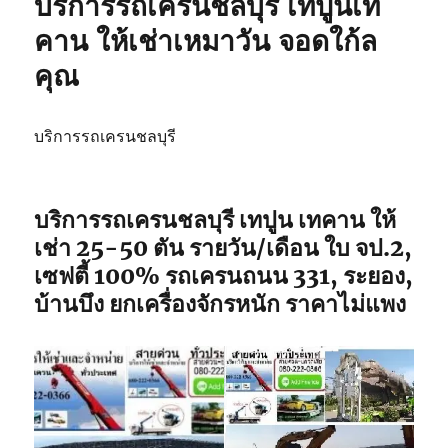
บริการรถเครนชลบุรี เทปูนเท
รับจ้าง
รถ
คาน ให้เช่าเหมาวัน จอดใก้ล
เฮี๊ยบ
คุณ
ชลบุรี
รถ
จอด
พิกัด
บริการรถเครนชลบุรี
ใกล้
ฉัน
บริการรถเครนชลบุรี เทปูน เทคาน ให้
เช่า 25-50 ตัน รายวัน/เดือน ใบ จป.2,
เซฟตี้ 100% รถเครนถนน 331, ระยอง,
บ้านบึง ยกเครื่องจักรหนัก ราคาไม่แพง