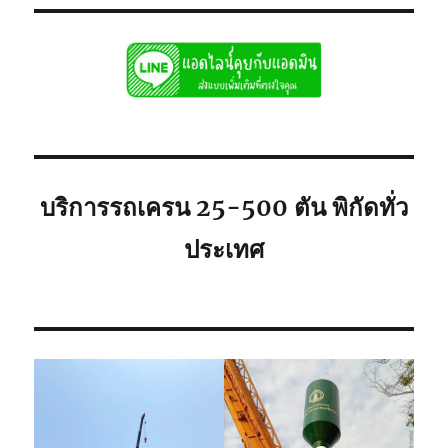
ชลบุรี
รับจ้าง
รถ
เฮี๊ยบ
ชลบุรี
รถ6ล้อ
ติด
เครน
ใก้ล
คุณ
บริการรถเครน 25-500 ตัน พิกัดทั่ว
ประเทศ