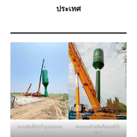
สูง
ประเทศ
เครนติดตั้งถังน้ำสูง20เมตร
เครนยกย้ายติดตั้งแทงค์น้ำ
ยักษ์