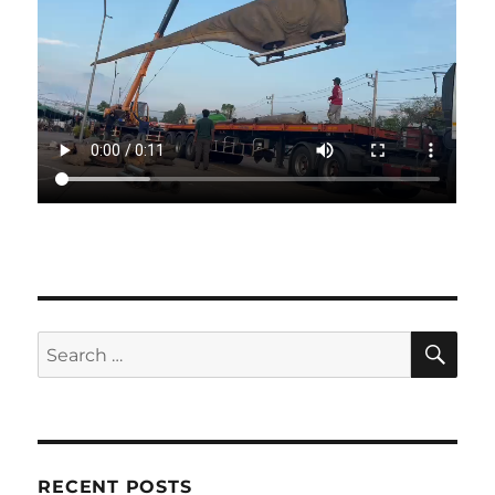
SE
Search
for:
RECENT POSTS