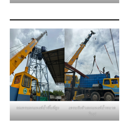
รถเครนยกแทงค์น้ำขึ้นที่สูง
เครนรับจ้างยกแทงค์น้ำขนาด
ใหญ่