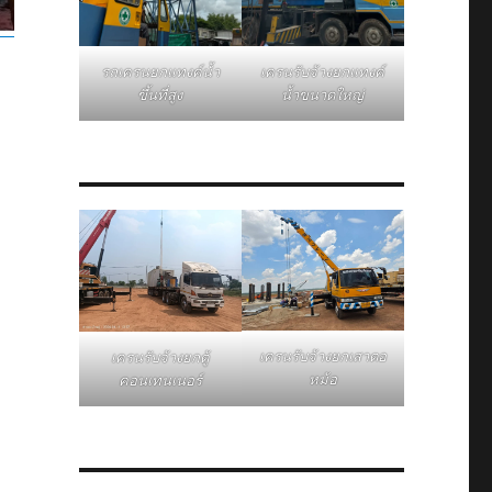
รถเครนยกแทงค์น้ำ
เครนรับจ้างยกแทงค์
ขึ้นที่สูง
น้ำขนาดใหญ่
เครนรับจ้างยกเสาตอ
เครนรับจ้างยกตู้
หม้อ
คอนเทนเนอร์