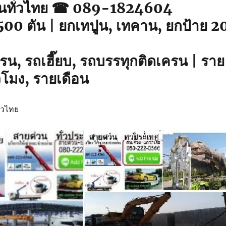
รนทั่วไทย ☎ 089-1824604
00 ตัน | ยกเทปูน, เทคาน, ยกป้าย 2
น, รถเฮี๊ยบ, รถบรรทุกติดเครน | ราย
่วโมง, รายเดือน
ั่วไทย