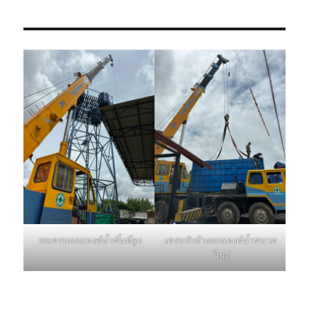
รถเครนยกแทงค์น้ำขึ้นที่สูง
เครนรับจ้างยกแทงค์น้ำขนาด
ใหญ่