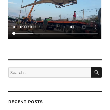
SE
Search
for:
RECENT POSTS