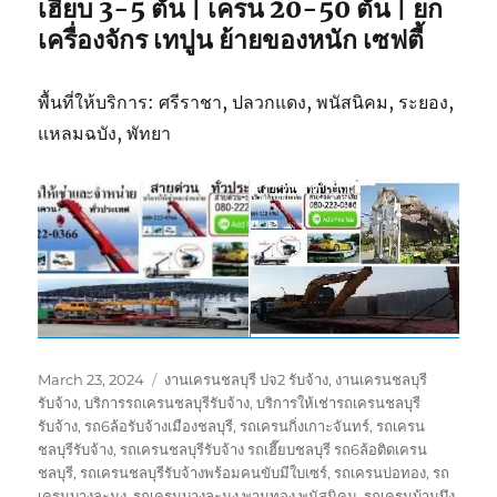
เฮี๊ยบ 3-5 ตัน | เครน 20-50 ตัน | ยก
เครื่องจักร เทปูน ย้ายของหนัก เซฟตี้
พื้นที่ให้บริการ: ศรีราชา, ปลวกแดง, พนัสนิคม, ระยอง,
แหลมฉบัง, พัทยา
Posted
Tags
March 23, 2024
งานเครนชลบุรี ปจ2 รับจ้าง
,
งานเครนชลบุรี
on
รับจ้าง
,
บริการรถเครนชลบุรีรับจ้าง
,
บริการให้เช่ารถเครนชลบุรี
รับจ้าง
,
รถ6ล้อรับจ้างเมืองชลบุรี
,
รถเครนกิ่งเกาะจันทร์
,
รถเครน
ชลบุรีรับจ้าง
,
รถเครนชลบุรีรับจ้าง รถเฮี๊ยบชลบุรี รถ6ล้อติดเครน
ชลบุรี
,
รถเครนชลบุรีรับจ้างพร้อมคนขับมีใบเซร์
,
รถเครนบ่อทอง
,
รถ
เครนบางละมุง
,
รถเครนบางละมุง พานทอง พนัสนิคม
,
รถเครนบ้านบึง
,