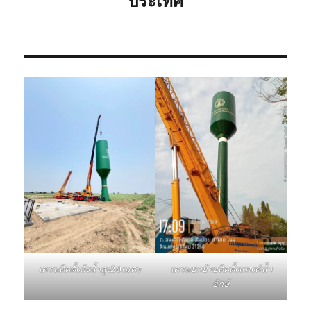
ประเทศ
เครนติดตั้งถังน้ำสูง20เมตร
เครนยกย้ายติดตั้งแทงค์น้ำ
ยักษ์