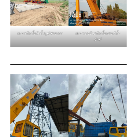
เครนติดตั้งถังน้ำสูง20เมตร
เครนยกย้ายติดตั้งแทงค์น้ำ
ยักษ์