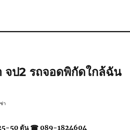
า จป2 รถจอดพิกัดใกล้ฉัน
ช่า
 25-50 ตัน ☎ 089-1824604