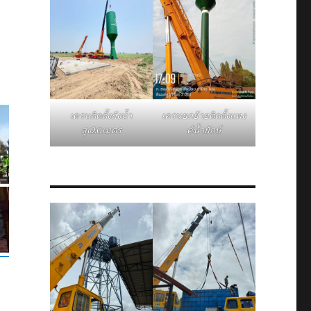
เครนติดตั้งถังน้ำ
เครนยกย้ายติดตั้งแทง
สูง20เมตร
ค์น้ำยักษ์