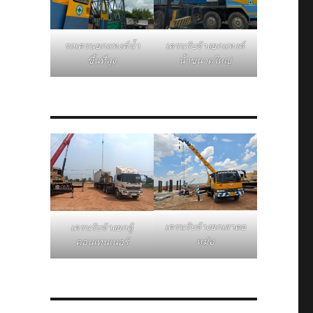
รถเครนยกแทงค์น้ำ
เครนรับจ้างยกแทงค์
ขึ้นที่สูง
น้ำขนาดใหญ่
เครนรับจ้างยกเสาตอ
เครนรับจ้างยกตู้
หม้อ
คอนเทนเนอร์