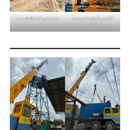
เครนติดตั้งถังน้ำสูง20เมตร
เครนยกย้ายติดตั้งแทงค์น้ำ
ยักษ์