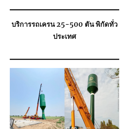
เช่า
เหมา
วัน
จอด
บริการรถเครน 25-500 ตัน พิกัดทั่ว
ใก้ล
คุณ
ประเทศ