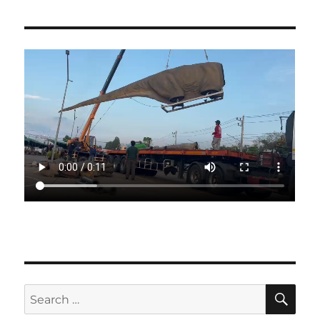
SE
Search
for: