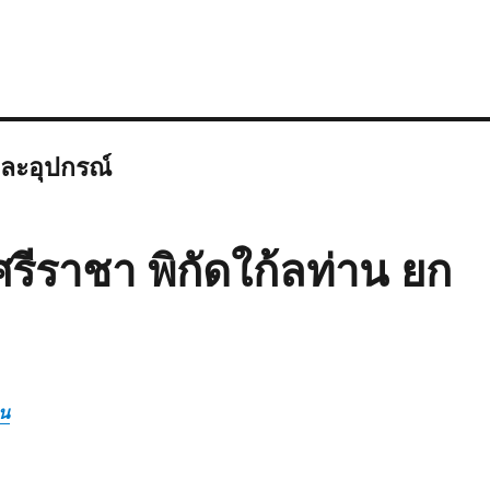
 และอุปกรณ์
ศรีราชา พิกัดใก้ลท่าน ยก
ิน