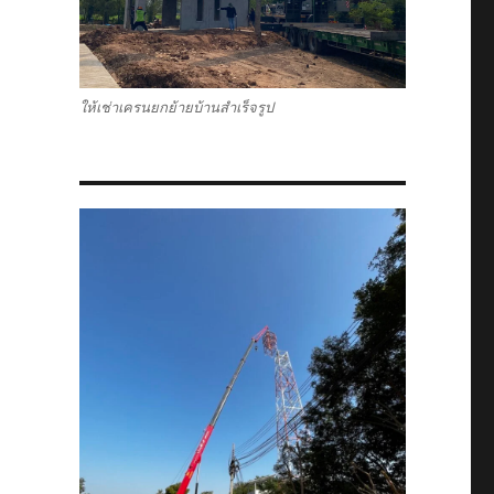
ให้เช่าเครนยกย้ายบ้านสำเร็จรูป