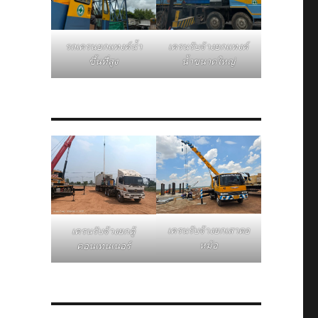
รถเครนยกแทงค์น้ำ
เครนรับจ้างยกแทงค์
ขึ้นที่สูง
น้ำขนาดใหญ่
เครนรับจ้างยกเสาตอ
เครนรับจ้างยกตู้
หม้อ
คอนเทนเนอร์