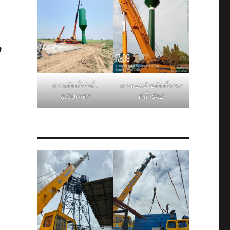
,
เครนติดตั้งถังน้ำ
เครนยกย้ายติดตั้งแทง
สูง20เมตร
ค์น้ำยักษ์