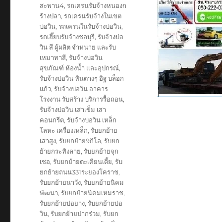
สะพาน4
,
รถเครนรับจ้างหนองก
ร้างปลา
,
รถเครนรับจ้างในเขต
บ่อวิน
,
รถเครนในรับจ้างบ่อวิน
,
รถเฮี๊ยบรับจ้างชลบุรี
,
รับจ้างบ่อ
วิน สี ผู้ผลิต จำหน่าย และรับ
เหมาทาสี
,
รับจ้างบ่อวิน
สุขภัณฑ์ ห้องน้ำ และอุปกรณ์
,
รับจ้างบ่อวิน หินต่างๆ อิฐ บล็อก
แก้ว
,
รับจ้างบ่อวิน อาคาร
โรงงาน รับสร้าง บริการรื้อถอน
,
รับจ้างบ่อวิน เสาเข็ม เสา
คอนกรีต
,
รับจ้างบ่อวิน เหล็ก
โลหะ เครื่องเหล็ก
,
รับยกย้าย
เสาสูง
,
รับยกย้าย9กิโล
,
รับยก
ย้ายกระทิงลาย
,
รับยกย้ายจุก
เชอ
,
รับยกย้ายตะเคียนเตี้ย
,
รับ
ยกย้ายถนน331ระยองโคราช
,
รับยกย้ายนาวัง
,
รับยกย้ายนิคม
พัฒนา
,
รับยกย้ายนิคมเหมราช
,
รับยกย้ายบ่อยาง
,
รับยกย้ายบ่อ
วิน
,
รับยกย้ายปากร่วม
,
รับยก