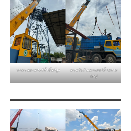
รถเครนยกแทงค์น้ำขึ้นที่สูง
เครนรับจ้างยกแทงค์น้ำขนาด
ใหญ่