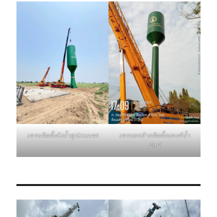
เครนติดตั้งถังน้ำสูง20เมตร
เครนยกย้ายติดตั้งแทงค์น้ำ
ยักษ์