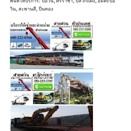
พื้นที่ให้บริการ: บ่อวิน, ศรีราชา, ปลวกแดง, อมตะบ่อ
วิน, สะพานสี, ปิ่นทอง