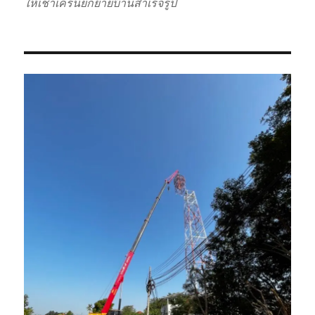
ให้เช่าเครนยกย้ายบ้านสำเร็จรูป