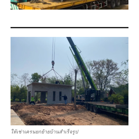
ให้เช่าเครนยกย้ายบ้านสำเร็จรูป