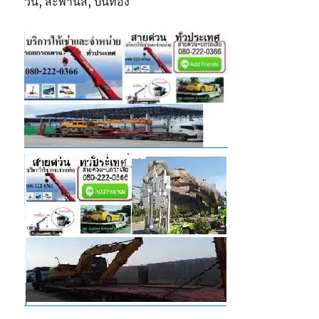
วิน, สะพานสี, ปิ่นทอง