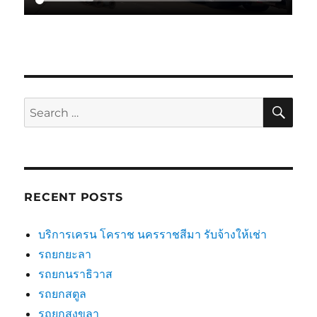
SE
Search
for:
RECENT POSTS
บริการเครน โคราช นครราชสีมา รับจ้างให้เช่า
รถยกยะลา
รถยกนราธิวาส
รถยกสตูล
รถยกสงขลา