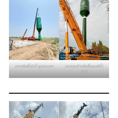
เครนติดตั้งถังน้ำสูง20เมตร
เครนยกย้ายติดตั้งแทงค์น้ำ
ยักษ์