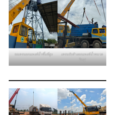
รถเครนยกแทงค์น้ำขึ้นที่สูง
เครนรับจ้างยกแทงค์น้ำขนาด
ใหญ่