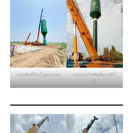
เครนติดตั้งถังน้ำสูง20เมตร
เครนยกย้ายติดตั้งแทงค์น้ำ
ยักษ์