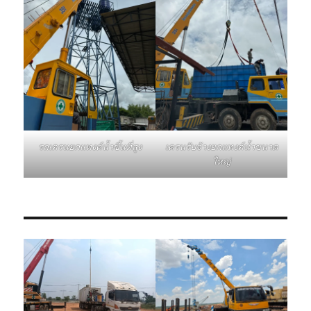
รถเครนยกแทงค์น้ำขึ้นที่สูง
เครนรับจ้างยกแทงค์น้ำขนาด
ใหญ่