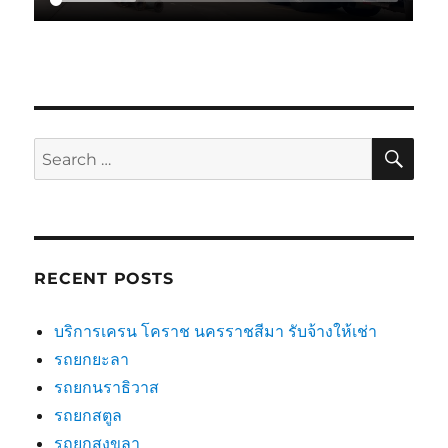
SE
Search
for:
RECENT POSTS
บริการเครน โคราช นครราชสีมา รับจ้างให้เช่า
รถยกยะลา
รถยกนราธิวาส
รถยกสตูล
รถยกสงขลา