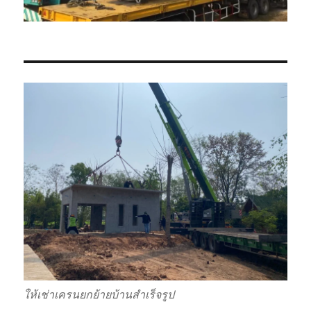
ให้เช่าเครนยกย้ายบ้านสำเร็จรูป