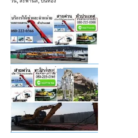
วิน, สะพานสี, ปิ่นทอง