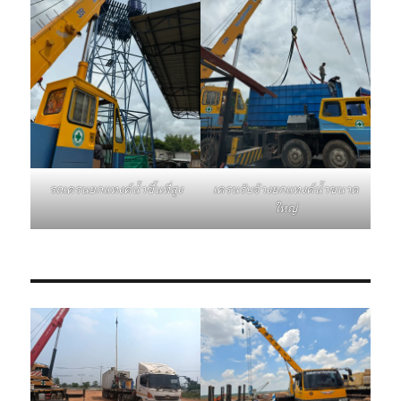
รถเครนยกแทงค์น้ำขึ้นที่สูง
เครนรับจ้างยกแทงค์น้ำขนาด
ใหญ่