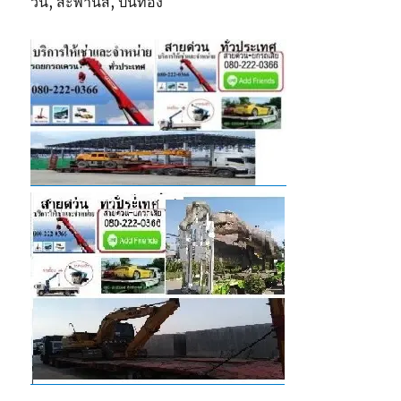
วิน, สะพานสี, ปิ่นทอง