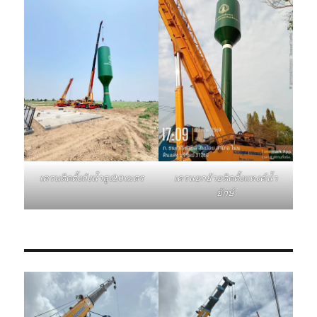
เครนติดตั้งถังน้ำสูง20เมตร
เครนยกย้ายติดตั้งแทงค์น้ำ
ยักษ์