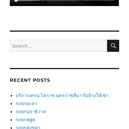
SE
Search
for:
RECENT POSTS
บริการเครน โคราช นครราชสีมา รับจ้างให้เช่า
รถยกยะลา
รถยกนราธิวาส
รถยกสตูล
รถยกสงขลา