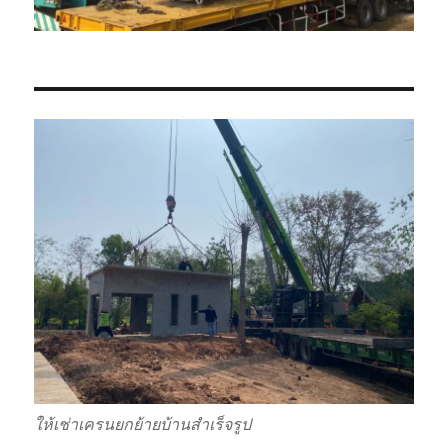
ให้เช่าเครนยกย้ายบ้านสำเร็จรูป