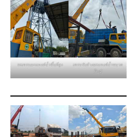
รถเครนยกแทงค์น้ำขึ้นที่สูง
เครนรับจ้างยกแทงค์น้ำขนาด
ใหญ่