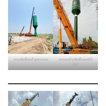
เครนติดตั้งถังน้ำสูง20เมตร
เครนยกย้ายติดตั้งแทงค์น้ำ
ยักษ์