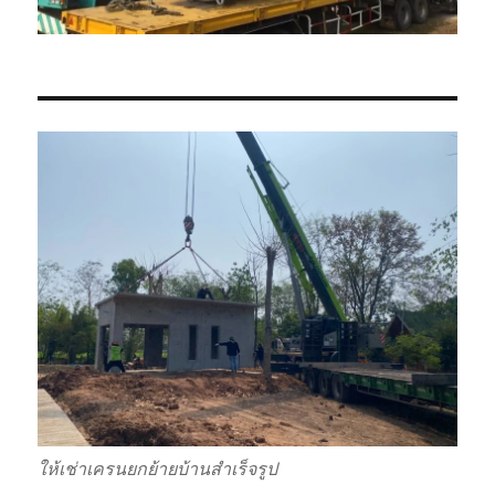
ให้เช่าเครนยกย้ายบ้านสำเร็จรูป