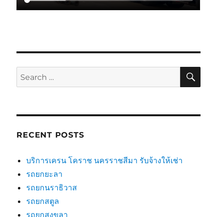
SE
Search
for:
RECENT POSTS
บริการเครน โคราช นครราชสีมา รับจ้างให้เช่า
รถยกยะลา
รถยกนราธิวาส
รถยกสตูล
รถยกสงขลา