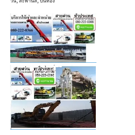
วิน, สะพานสี, ปิ่นทอง