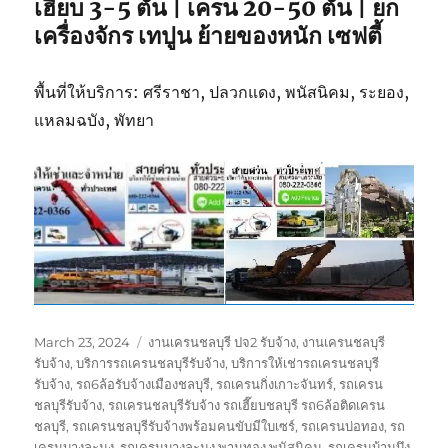
เฮี๊ยบ 3-5 ตัน | เครน 20-50 ตัน | ยก
เครื่องจักร เทปูน ย้ายของหนัก เซฟตี้
พื้นที่ให้บริการ: ศรีราชา, ปลวกแดง, พนัสนิคม, ระยอง,
แหลมฉบัง, พัทยา
Posted
Tags
March 23, 2024
งานเครนชลบุรี ปจ2 รับจ้าง
,
งานเครนชลบุรี
on
รับจ้าง
,
บริการรถเครนชลบุรีรับจ้าง
,
บริการให้เช่ารถเครนชลบุรี
รับจ้าง
,
รถ6ล้อรับจ้างเมืองชลบุรี
,
รถเครนกิ่งเกาะจันทร์
,
รถเครน
ชลบุรีรับจ้าง
,
รถเครนชลบุรีรับจ้าง รถเฮี๊ยบชลบุรี รถ6ล้อติดเครน
ชลบุรี
,
รถเครนชลบุรีรับจ้างพร้อมคนขับมีใบเซร์
,
รถเครนบ่อทอง
,
รถ
เครนบางละมุง
,
รถเครนบางละมุง พานทอง พนัสนิคม
,
รถเครนบ้านบึง
,