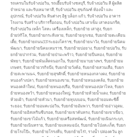
รถเครนในรับจ้างบ่อวิน
,
รถเฮี๊ยบรับจ้างชลบุรี
,
รับจ้างบ่อวิน สี ผู้ผลิต
จำหน่าย และรับเหมาทาสี
,
รับจ้างบ่อวิน สุขภัณฑ์ ห้องน้ำ และ
อุปกรณ์
,
รับจ้างบ่อวิน หินต่างๆ อิฐ บล็อก แก้ว
,
รับจ้างบ่อวิน อาคาร
โรงงาน รับสร้าง บริการรื้อถอน
,
รับจ้างบ่อวิน เสาเข็ม เสาคอนกรีต
,
รับจ้างบ่อวิน เหล็ก โลหะ เครื่องเหล็ก
,
รับยกย้าย เสาสูง
,
รับยก
ย้าย9กิโล
,
รับยกย้ายกระทิงลาย
,
รับยกย้ายจุกเชอ
,
รับยกย้ายตะเคียน
เตี้ย
,
รับยกย้ายถนน331ระยองโคราช
,
รับยกย้ายนาวัง
,
รับยกย้ายนิคม
พัฒนา
,
รับยกย้ายนิคมเหมราช
,
รับยกย้ายบ่อยาง
,
รับยกย้ายบ่อวิน
,
รับ
ยกย้ายปากร่วม
,
รับยกย้ายป่ามะพร้าว
,
รับยกย้ายปิ่นทอง
,
รับยกย้าย
พัทยา
,
รับยกย้ายพันเส็ดจนอกใน
,
รับยกย้ายมาบยางพร
,
รับยกย้ายม
เกษตร
,
รับยกย้ายวรกิจบึง
,
รับยกย้ายวังค้อ
,
รับยกย้ายสวนเสือ
,
รับยก
ย้ายสะพานน4
,
รับยกย้ายสุรศักดิ์
,
รับยกย้ายหนองกลางดง
,
รับยกย้าย
หนองก้างปลา
,
รับยกย้ายหนองขาม
,
รับยกย้ายหนองคล้อ
,
รับยกย้าย
หนองคล้าใหม่
,
รับยกย้ายหนองปรือ
,
รับยกย้ายหนองปลาไหล
,
รับยก
ย้ายหนองหว้า
,
รับยกย้ายหนองใหญ่
,
รับยกย้ายห้วยน้ำแดง
,
รับยกย้าย
ห้วยเฝ้า
,
รับยกย้ายหัวนา
,
รับยกย้ายหุบบบอน
,
รับยกย้ายอมตะซิตี้
ระยอง
,
รับยกย้ายอมตะบ่อวิน
,
รับยกย้ายอัมพวา
,
รับยกย้ายอ่าวอุดม
,
รับยกย้ายอิสเทรินซีบรอด
,
รับยกย้ายเขาคันทรง
,
รับยกย้ายเขาเขียว
,
รับยกย้ายเขาไม้แก้ว
,
รับยกย้ายเครือสหพัฒน์
,
รับยกย้ายเนินกระบก
,
รับยกย้ายเนินทราย
,
รับยกย้ายแหลมฉบัง
,
รับยกย้ายโป่งสะเก็ต
,
รับยก
ย้ายโรงโป๊ะ
,
รับยกย้ายโรรงหีบ
,
รับยกย้ายไร่1
,
รางน้ำ ปล่องควัน ลูก