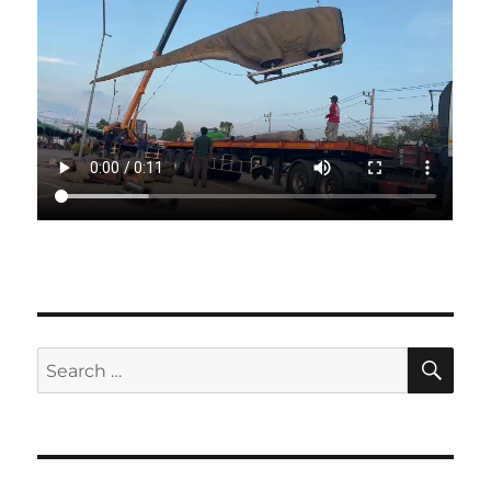
SE
Search
for: