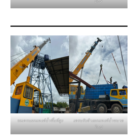
ยักษ์
รถเครนยกแทงค์น้ำขึ้นที่สูง
เครนรับจ้างยกแทงค์น้ำขนาด
ใหญ่