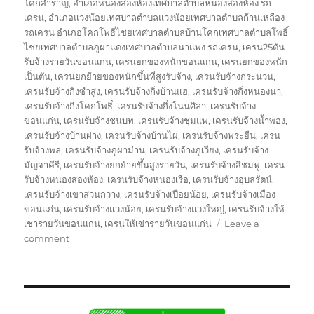
โคกสำราญ
,
อำเภอหนองสองห้องเทศบาลตำบลหนองสองห้อง รถ
เครน
,
อำเภอแวงน้อยเทศบาลตำบลแวงน้อยเทศบาลตำบลก้านเหลือง
รถเครน อำเภอโคกโพธิ์ไชยเทศบาลตำบลบ้านโคกเทศบาลตำบลโพธิ์
ไชยเทศบาลตำบลภูผาแดงเทศบาลตำบลนาแพง รถเครน
,
เครน25ตัน
รับจ้างรายวันขอนแก่น
,
เครนยกของหนักขอนแก่น
,
เครนยกของหนัก
เป็นตัน
,
เครนยกย้ายของหนักขึ้นที่สูงรับจ้าง
,
เครนรับจ้างกระนวน
,
เครนรับจ้างกิ่งซำสูง
,
เครนรับจ้างกิ่งบ้านแฮ
,
เครนรับจ้างกิ่งหนองนา
,
เครนรับจ้างกิ่งโคกโพธิ์
,
เครนรับจ้างกิ่งโนนศิลา
,
เครนรับจ้าง
ขอนแก่น
,
เครนรับจ้างชนบท
,
เครนรับจ้างชุมแพ
,
เครนรับจ้างน้ำพอง
,
เครนรับจ้างบ้านฝาง
,
เครนรับจ้างบ้านไผ่
,
เครนรับจ้างพระยืน
,
เครน
รับจ้างพล
,
เครนรับจ้างภูผาม่าน
,
เครนรับจ้างภูเวียง
,
เครนรับจ้าง
มัญจาคีรี
,
เครนรับจ้างยกย้ายขึ้นสูงรายวัน
,
เครนรับจ้างสีชมพู
,
เครน
รับจ้างหนองสองห้อง
,
เครนรับจ้างหนองเรือ
,
เครนรับจ้างอุบลรัตน์
,
เครนรับจ้างเขาสวนกวาง
,
เครนรับจ้างเปือยน้อย
,
เครนรับจ้างเมือง
ขอนแก่น
,
เครนรับจ้างแวงน้อย
,
เครนรับจ้างแวงใหญ่
,
เครนรับจ้างให้
เช่ารายวันขอนแก่น
,
เครนให้เข่ารายวันขอนแก่น
Leave a
on
comment
รถ
เครน
ขอนแก่น
บริการ
ให้