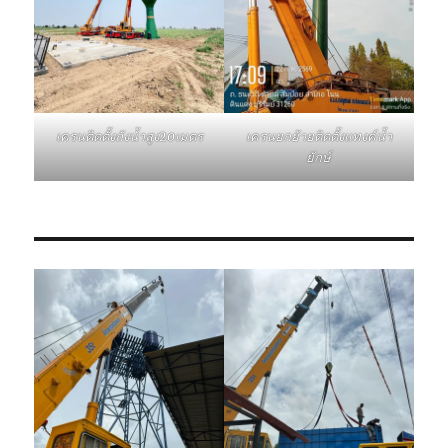
เครนติดตั้งถังน้ำสูง20เมตร
เครนยกย้ายติดตั้งแทงค์น้ำ
ยักษ์