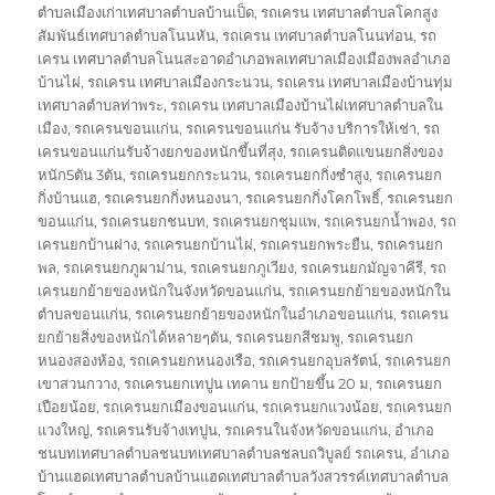
ตำบลเมืองเก่าเทศบาลตำบลบ้านเป็ด
,
รถเครน เทศบาลตำบลโคกสูง
สัมพันธ์เทศบาลตำบลโนนหัน
,
รถเครน เทศบาลตำบลโนนท่อน
,
รถ
เครน เทศบาลตำบลโนนสะอาดอำเภอพลเทศบาลเมืองเมืองพลอำเภอ
บ้านไผ่
,
รถเครน เทศบาลเมืองกระนวน
,
รถเครน เทศบาลเมืองบ้านทุ่ม
เทศบาลตำบลท่าพระ
,
รถเครน เทศบาลเมืองบ้านไผ่เทศบาลตำบลใน
เมือง
,
รถเครนขอนแก่น
,
รถเครนขอนแก่น รับจ้าง บริการให้เช่า
,
รถ
เครนขอนแก่นรับจ้างยกของหนักขึ้นที่สุง
,
รถเครนติดแขนยกสิ่งของ
หนัก5ตัน 3ตัน
,
รถเครนยกกระนวน
,
รถเครนยกกิ่งซำสูง
,
รถเครนยก
กิ่งบ้านแฮ
,
รถเครนยกกิ่งหนองนา
,
รถเครนยกกิ่งโคกโพธิ์
,
รถเครนยก
ขอนแก่น
,
รถเครนยกชนบท
,
รถเครนยกชุมแพ
,
รถเครนยกน้ำพอง
,
รถ
เครนยกบ้านฝาง
,
รถเครนยกบ้านไผ่
,
รถเครนยกพระยืน
,
รถเครนยก
พล
,
รถเครนยกภูผาม่าน
,
รถเครนยกภูเวียง
,
รถเครนยกมัญจาคีรี
,
รถ
เครนยกย้ายของหนักในจังหวัดขอนแก่น
,
รถเครนยกย้ายของหนักใน
ตำบลขอนแก่น
,
รถเครนยกย้ายของหนักในอำเภอขอนแก่น
,
รถเครน
ยกย้ายสิ่งของหนักได้หลายๆตัน
,
รถเครนยกสีชมพู
,
รถเครนยก
หนองสองห้อง
,
รถเครนยกหนองเรือ
,
รถเครนยกอุบลรัตน์
,
รถเครนยก
เขาสวนกวาง
,
รถเครนยกเทปูน เทคาน ยกป้ายขึ้น 20 ม
,
รถเครนยก
เปือยน้อย
,
รถเครนยกเมืองขอนแก่น
,
รถเครนยกแวงน้อย
,
รถเครนยก
แวงใหญ่
,
รถเครนรับจ้างเทปูน
,
รถเครนในจังหวัดขอนแก่น
,
อำเภอ
ชนบทเทศบาลตำบลชนบทเทศบาลตำบลชลบถวิบูลย์ รถเครน
,
อำเภอ
บ้านแฮดเทศบาลตำบลบ้านแฮดเทศบาลตำบลวังสวรรค์เทศบาลตำบล