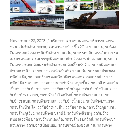
Posted
Tags
November 26, 2023
บริการรถเครนขอนแก่น
,
บริการรถเครน
on
ขอนแก่นรับจ้าง
,
ยกเทปูน เทคาน ยกป้ายขึ้น 20 ม ขอนแก่น
,
รถ6ล้อ
ติดเครนยกสิ่งของหนักรับจ้าง ขอนแก่น
,
รถบรรทุกติดเครนโมบาย รถ
เครนขอนแก่น
,
รถบรรทุกติดแขนยกย้ายสิ่งของหนักขอนแก่น
,
รถยก
ติดเครน
,
รถยกติดเครนรับจ้าง
,
รถยกติดเฮี๊ยบรับจ้าง
,
รถยกติดแขนยก
ย้ายของหนัก
,
รถยกยกของหนักเป้นต้น ขอนแก่น
,
รถยกยกย้ายของ
หนัก10ตัน
,
รถยกยกย้ายของหนัก2ตันขอนแก่น
,
รถยกยกย้ายของ
หนัก5ตัน ขอนแก่น
,
รถยกรถเครนรับจ้างเทปูนชั้น2
,
รถยกสิ่งของหนัก
เป็นตัน
,
รถรับจ้างกระนวน
,
รถรับจ้างกิ่งซำสูง
,
รถรับจ้างกิ่งบ้านแฮ
,
รถ
รับจ้างกิ่งหนองนา
,
รถรับจ้างกิ่งโคกโพธิ์
,
รถรับจ้างขอนแก่น
,
รถ
รับจ้างชนบท
,
รถรับจ้างชุมแพ
,
รถรับจ้างน้ำพอง
,
รถรับจ้างบ้านฝาง
,
รถรับจ้างบ้านไผ่
,
รถรับจ้างพระยืน
,
รถรับจ้างพล
,
รถรับจ้างภูผาม่าน
,
รถรับจ้างภูเวียง
,
รถรับจ้างมัญจาคีรี
,
รถรับจ้างสีชมพู
,
รถรับจ้าง
หนองสองห้อง
,
รถรับจ้างหนองเรือ
,
รถรับจ้างอุบลรัตน์
,
รถรับจ้างเขา
สวนกวาง
,
รถรับจ้างเปือยน้อย
,
รถรับจ้างเมืองขอนแก่น
,
รถรับจ้าง