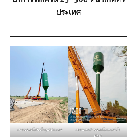
ประเทศ
เครนติดตั้งถังน้ำสูง20เมตร
เครนยกย้ายติดตั้งแทงค์น้ำ
ยักษ์