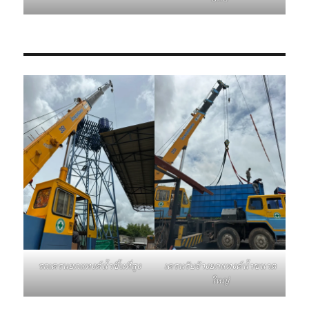
รถเครนยกแทงค์น้ำขึ้นที่สูง
เครนรับจ้างยกแทงค์น้ำขนาด
ใหญ่