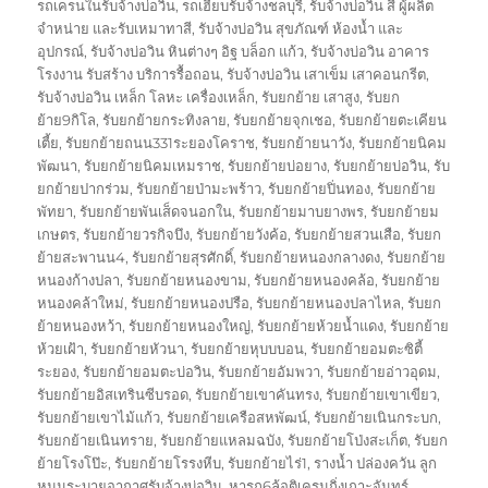
รถเครนในรับจ้างบ่อวิน
,
รถเฮี๊ยบรับจ้างชลบุรี
,
รับจ้างบ่อวิน สี ผู้ผลิต
จำหน่าย และรับเหมาทาสี
,
รับจ้างบ่อวิน สุขภัณฑ์ ห้องน้ำ และ
อุปกรณ์
,
รับจ้างบ่อวิน หินต่างๆ อิฐ บล็อก แก้ว
,
รับจ้างบ่อวิน อาคาร
โรงงาน รับสร้าง บริการรื้อถอน
,
รับจ้างบ่อวิน เสาเข็ม เสาคอนกรีต
,
รับจ้างบ่อวิน เหล็ก โลหะ เครื่องเหล็ก
,
รับยกย้าย เสาสูง
,
รับยก
ย้าย9กิโล
,
รับยกย้ายกระทิงลาย
,
รับยกย้ายจุกเชอ
,
รับยกย้ายตะเคียน
เตี้ย
,
รับยกย้ายถนน331ระยองโคราช
,
รับยกย้ายนาวัง
,
รับยกย้ายนิคม
พัฒนา
,
รับยกย้ายนิคมเหมราช
,
รับยกย้ายบ่อยาง
,
รับยกย้ายบ่อวิน
,
รับ
ยกย้ายปากร่วม
,
รับยกย้ายป่ามะพร้าว
,
รับยกย้ายปิ่นทอง
,
รับยกย้าย
พัทยา
,
รับยกย้ายพันเส็ดจนอกใน
,
รับยกย้ายมาบยางพร
,
รับยกย้ายม
เกษตร
,
รับยกย้ายวรกิจบึง
,
รับยกย้ายวังค้อ
,
รับยกย้ายสวนเสือ
,
รับยก
ย้ายสะพานน4
,
รับยกย้ายสุรศักดิ์
,
รับยกย้ายหนองกลางดง
,
รับยกย้าย
หนองก้างปลา
,
รับยกย้ายหนองขาม
,
รับยกย้ายหนองคล้อ
,
รับยกย้าย
หนองคล้าใหม่
,
รับยกย้ายหนองปรือ
,
รับยกย้ายหนองปลาไหล
,
รับยก
ย้ายหนองหว้า
,
รับยกย้ายหนองใหญ่
,
รับยกย้ายห้วยน้ำแดง
,
รับยกย้าย
ห้วยเฝ้า
,
รับยกย้ายหัวนา
,
รับยกย้ายหุบบบอน
,
รับยกย้ายอมตะซิตี้
ระยอง
,
รับยกย้ายอมตะบ่อวิน
,
รับยกย้ายอัมพวา
,
รับยกย้ายอ่าวอุดม
,
รับยกย้ายอิสเทรินซีบรอด
,
รับยกย้ายเขาคันทรง
,
รับยกย้ายเขาเขียว
,
รับยกย้ายเขาไม้แก้ว
,
รับยกย้ายเครือสหพัฒน์
,
รับยกย้ายเนินกระบก
,
รับยกย้ายเนินทราย
,
รับยกย้ายแหลมฉบัง
,
รับยกย้ายโป่งสะเก็ต
,
รับยก
ย้ายโรงโป๊ะ
,
รับยกย้ายโรรงหีบ
,
รับยกย้ายไร่1
,
รางน้ำ ปล่องควัน ลูก
หมุนระบายอากาศรับจ้างบ่อวิน
,
หารถ6ล้อติเครนกิ่งเกาะจันทร์
,