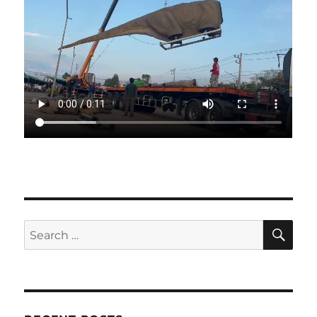
SE
Search
for: