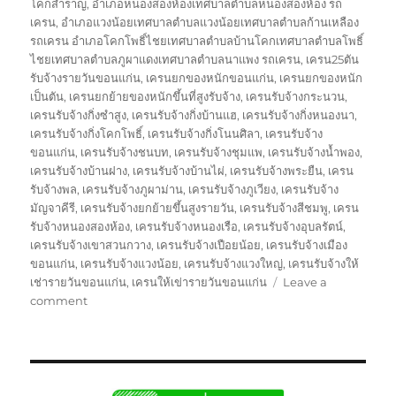
โคกสำราญ
,
อำเภอหนองสองห้องเทศบาลตำบลหนองสองห้อง รถ
เครน
,
อำเภอแวงน้อยเทศบาลตำบลแวงน้อยเทศบาลตำบลก้านเหลือง
รถเครน อำเภอโคกโพธิ์ไชยเทศบาลตำบลบ้านโคกเทศบาลตำบลโพธิ์
ไชยเทศบาลตำบลภูผาแดงเทศบาลตำบลนาแพง รถเครน
,
เครน25ตัน
รับจ้างรายวันขอนแก่น
,
เครนยกของหนักขอนแก่น
,
เครนยกของหนัก
เป็นตัน
,
เครนยกย้ายของหนักขึ้นที่สูงรับจ้าง
,
เครนรับจ้างกระนวน
,
เครนรับจ้างกิ่งซำสูง
,
เครนรับจ้างกิ่งบ้านแฮ
,
เครนรับจ้างกิ่งหนองนา
,
เครนรับจ้างกิ่งโคกโพธิ์
,
เครนรับจ้างกิ่งโนนศิลา
,
เครนรับจ้าง
ขอนแก่น
,
เครนรับจ้างชนบท
,
เครนรับจ้างชุมแพ
,
เครนรับจ้างน้ำพอง
,
เครนรับจ้างบ้านฝาง
,
เครนรับจ้างบ้านไผ่
,
เครนรับจ้างพระยืน
,
เครน
รับจ้างพล
,
เครนรับจ้างภูผาม่าน
,
เครนรับจ้างภูเวียง
,
เครนรับจ้าง
มัญจาคีรี
,
เครนรับจ้างยกย้ายขึ้นสูงรายวัน
,
เครนรับจ้างสีชมพู
,
เครน
รับจ้างหนองสองห้อง
,
เครนรับจ้างหนองเรือ
,
เครนรับจ้างอุบลรัตน์
,
เครนรับจ้างเขาสวนกวาง
,
เครนรับจ้างเปือยน้อย
,
เครนรับจ้างเมือง
ขอนแก่น
,
เครนรับจ้างแวงน้อย
,
เครนรับจ้างแวงใหญ่
,
เครนรับจ้างให้
เช่ารายวันขอนแก่น
,
เครนให้เข่ารายวันขอนแก่น
Leave a
on
comment
รถ
เครน
ขอนแก่น
บริการ
ให้