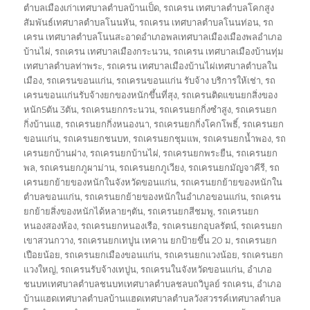
ตำบลเมืองเก่าเทศบาลตำบลบ้านเป็ด
,
รถเครน เทศบาลตำบลโคกสูง
สัมพันธ์เทศบาลตำบลโนนหัน
,
รถเครน เทศบาลตำบลโนนท่อน
,
รถ
เครน เทศบาลตำบลโนนสะอาดอำเภอพลเทศบาลเมืองเมืองพลอำเภอ
บ้านไผ่
,
รถเครน เทศบาลเมืองกระนวน
,
รถเครน เทศบาลเมืองบ้านทุ่ม
เทศบาลตำบลท่าพระ
,
รถเครน เทศบาลเมืองบ้านไผ่เทศบาลตำบลใน
เมือง
,
รถเครนขอนแก่น
,
รถเครนขอนแก่น รับจ้าง บริการให้เช่า
,
รถ
เครนขอนแก่นรับจ้างยกของหนักขึ้นที่สุง
,
รถเครนติดแขนยกสิ่งของ
หนัก5ตัน 3ตัน
,
รถเครนยกกระนวน
,
รถเครนยกกิ่งซำสูง
,
รถเครนยก
กิ่งบ้านแฮ
,
รถเครนยกกิ่งหนองนา
,
รถเครนยกกิ่งโคกโพธิ์
,
รถเครนยก
ขอนแก่น
,
รถเครนยกชนบท
,
รถเครนยกชุมแพ
,
รถเครนยกน้ำพอง
,
รถ
เครนยกบ้านฝาง
,
รถเครนยกบ้านไผ่
,
รถเครนยกพระยืน
,
รถเครนยก
พล
,
รถเครนยกภูผาม่าน
,
รถเครนยกภูเวียง
,
รถเครนยกมัญจาคีรี
,
รถ
เครนยกย้ายของหนักในจังหวัดขอนแก่น
,
รถเครนยกย้ายของหนักใน
ตำบลขอนแก่น
,
รถเครนยกย้ายของหนักในอำเภอขอนแก่น
,
รถเครน
ยกย้ายสิ่งของหนักได้หลายๆตัน
,
รถเครนยกสีชมพู
,
รถเครนยก
หนองสองห้อง
,
รถเครนยกหนองเรือ
,
รถเครนยกอุบลรัตน์
,
รถเครนยก
เขาสวนกวาง
,
รถเครนยกเทปูน เทคาน ยกป้ายขึ้น 20 ม
,
รถเครนยก
เปือยน้อย
,
รถเครนยกเมืองขอนแก่น
,
รถเครนยกแวงน้อย
,
รถเครนยก
แวงใหญ่
,
รถเครนรับจ้างเทปูน
,
รถเครนในจังหวัดขอนแก่น
,
อำเภอ
ชนบทเทศบาลตำบลชนบทเทศบาลตำบลชลบถวิบูลย์ รถเครน
,
อำเภอ
บ้านแฮดเทศบาลตำบลบ้านแฮดเทศบาลตำบลวังสวรรค์เทศบาลตำบล