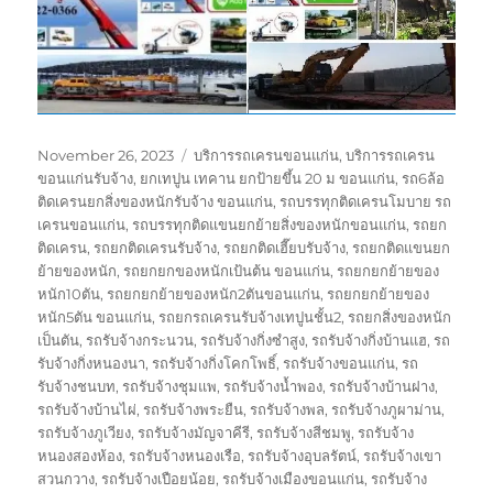
Posted
Tags
November 26, 2023
บริการรถเครนขอนแก่น
,
บริการรถเครน
on
ขอนแก่นรับจ้าง
,
ยกเทปูน เทคาน ยกป้ายขึ้น 20 ม ขอนแก่น
,
รถ6ล้อ
ติดเครนยกสิ่งของหนักรับจ้าง ขอนแก่น
,
รถบรรทุกติดเครนโมบาย รถ
เครนขอนแก่น
,
รถบรรทุกติดแขนยกย้ายสิ่งของหนักขอนแก่น
,
รถยก
ติดเครน
,
รถยกติดเครนรับจ้าง
,
รถยกติดเฮี๊ยบรับจ้าง
,
รถยกติดแขนยก
ย้ายของหนัก
,
รถยกยกของหนักเป้นต้น ขอนแก่น
,
รถยกยกย้ายของ
หนัก10ตัน
,
รถยกยกย้ายของหนัก2ตันขอนแก่น
,
รถยกยกย้ายของ
หนัก5ตัน ขอนแก่น
,
รถยกรถเครนรับจ้างเทปูนชั้น2
,
รถยกสิ่งของหนัก
เป็นตัน
,
รถรับจ้างกระนวน
,
รถรับจ้างกิ่งซำสูง
,
รถรับจ้างกิ่งบ้านแฮ
,
รถ
รับจ้างกิ่งหนองนา
,
รถรับจ้างกิ่งโคกโพธิ์
,
รถรับจ้างขอนแก่น
,
รถ
รับจ้างชนบท
,
รถรับจ้างชุมแพ
,
รถรับจ้างน้ำพอง
,
รถรับจ้างบ้านฝาง
,
รถรับจ้างบ้านไผ่
,
รถรับจ้างพระยืน
,
รถรับจ้างพล
,
รถรับจ้างภูผาม่าน
,
รถรับจ้างภูเวียง
,
รถรับจ้างมัญจาคีรี
,
รถรับจ้างสีชมพู
,
รถรับจ้าง
หนองสองห้อง
,
รถรับจ้างหนองเรือ
,
รถรับจ้างอุบลรัตน์
,
รถรับจ้างเขา
สวนกวาง
,
รถรับจ้างเปือยน้อย
,
รถรับจ้างเมืองขอนแก่น
,
รถรับจ้าง