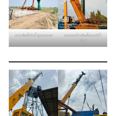
เครนติดตั้งถังน้ำสูง20เมตร
เครนยกย้ายติดตั้งแทงค์น้ำ
ยักษ์