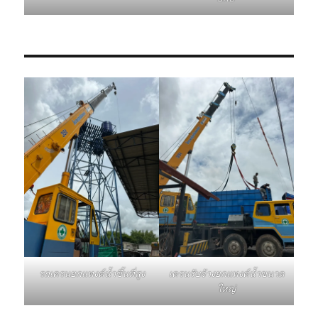
รถเครนยกแทงค์น้ำขึ้นที่สูง
เครนรับจ้างยกแทงค์น้ำขนาด
ใหญ่