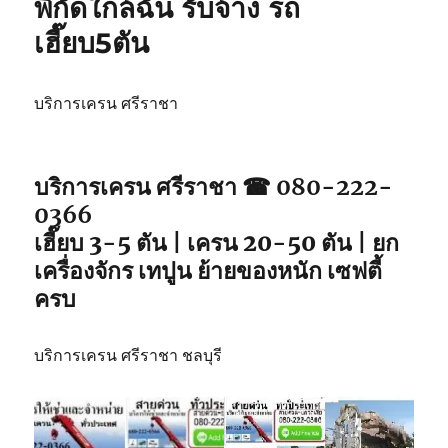
พิกัดใกล้ฉัน รับจ้าง รถ
วิน
เฮี๊ยบ5ตัน
ศรีราชา
เหมา
วัน
รถ
บริการเครน ศรีราชา
จอด
พิกัด
ใกล้
บริการเครน ศรีราชา ☎ 080-222-
คุณ
0366
เฮี๊ยบ 3-5 ตัน | เครน 20-50 ตัน | ยก
เครื่องจักร เทปูน ย้ายของหนัก เซฟตี้
ครบ
บริการเครน ศรีราชา ชลบุรี