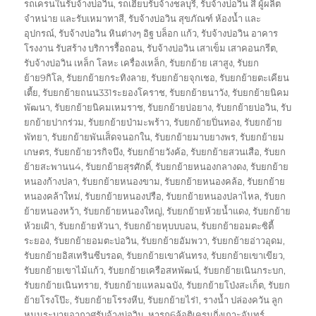
รถเครนในรับจ้างบ่อวิน
,
รถเฮี๊ยบรับจ้างชลบุรี
,
รับจ้างบ่อวิน สี ผู้ผลิต
จำหน่าย และรับเหมาทาสี
,
รับจ้างบ่อวิน สุขภัณฑ์ ห้องน้ำ และ
อุปกรณ์
,
รับจ้างบ่อวิน หินต่างๆ อิฐ บล็อก แก้ว
,
รับจ้างบ่อวิน อาคาร
โรงงาน รับสร้าง บริการรื้อถอน
,
รับจ้างบ่อวิน เสาเข็ม เสาคอนกรีต
,
รับจ้างบ่อวิน เหล็ก โลหะ เครื่องเหล็ก
,
รับยกย้าย เสาสูง
,
รับยก
ย้าย9กิโล
,
รับยกย้ายกระทิงลาย
,
รับยกย้ายจุกเชอ
,
รับยกย้ายตะเคียน
เตี้ย
,
รับยกย้ายถนน331ระยองโคราช
,
รับยกย้ายนาวัง
,
รับยกย้ายนิคม
พัฒนา
,
รับยกย้ายนิคมเหมราช
,
รับยกย้ายบ่อยาง
,
รับยกย้ายบ่อวิน
,
รับ
ยกย้ายปากร่วม
,
รับยกย้ายป่ามะพร้าว
,
รับยกย้ายปิ่นทอง
,
รับยกย้าย
พัทยา
,
รับยกย้ายพันเส็ดจนอกใน
,
รับยกย้ายมาบยางพร
,
รับยกย้ายม
เกษตร
,
รับยกย้ายวรกิจบึง
,
รับยกย้ายวังค้อ
,
รับยกย้ายสวนเสือ
,
รับยก
ย้ายสะพานน4
,
รับยกย้ายสุรศักดิ์
,
รับยกย้ายหนองกลางดง
,
รับยกย้าย
หนองก้างปลา
,
รับยกย้ายหนองขาม
,
รับยกย้ายหนองคล้อ
,
รับยกย้าย
หนองคล้าใหม่
,
รับยกย้ายหนองปรือ
,
รับยกย้ายหนองปลาไหล
,
รับยก
ย้ายหนองหว้า
,
รับยกย้ายหนองใหญ่
,
รับยกย้ายห้วยน้ำแดง
,
รับยกย้าย
ห้วยเฝ้า
,
รับยกย้ายหัวนา
,
รับยกย้ายหุบบบอน
,
รับยกย้ายอมตะซิตี้
ระยอง
,
รับยกย้ายอมตะบ่อวิน
,
รับยกย้ายอัมพวา
,
รับยกย้ายอ่าวอุดม
,
รับยกย้ายอิสเทรินซีบรอด
,
รับยกย้ายเขาคันทรง
,
รับยกย้ายเขาเขียว
,
รับยกย้ายเขาไม้แก้ว
,
รับยกย้ายเครือสหพัฒน์
,
รับยกย้ายเนินกระบก
,
รับยกย้ายเนินทราย
,
รับยกย้ายแหลมฉบัง
,
รับยกย้ายโป่งสะเก็ต
,
รับยก
ย้ายโรงโป๊ะ
,
รับยกย้ายโรรงหีบ
,
รับยกย้ายไร่1
,
รางน้ำ ปล่องควัน ลูก
หมุนระบายอากาศรับจ้างบ่อวิน
,
หารถ6ล้อติเครนกิ่งเกาะจันทร์
,