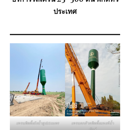
ประเทศ
เครนติดตั้งถังน้ำสูง20เมตร
เครนยกย้ายติดตั้งแทงค์น้ำ
ยักษ์