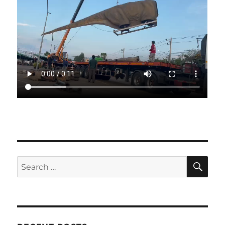
SE
Search
for: