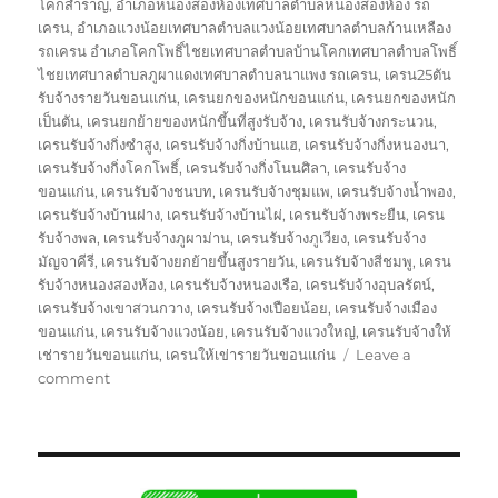
โคกสำราญ
,
อำเภอหนองสองห้องเทศบาลตำบลหนองสองห้อง รถ
เครน
,
อำเภอแวงน้อยเทศบาลตำบลแวงน้อยเทศบาลตำบลก้านเหลือง
รถเครน อำเภอโคกโพธิ์ไชยเทศบาลตำบลบ้านโคกเทศบาลตำบลโพธิ์
ไชยเทศบาลตำบลภูผาแดงเทศบาลตำบลนาแพง รถเครน
,
เครน25ตัน
รับจ้างรายวันขอนแก่น
,
เครนยกของหนักขอนแก่น
,
เครนยกของหนัก
เป็นตัน
,
เครนยกย้ายของหนักขึ้นที่สูงรับจ้าง
,
เครนรับจ้างกระนวน
,
เครนรับจ้างกิ่งซำสูง
,
เครนรับจ้างกิ่งบ้านแฮ
,
เครนรับจ้างกิ่งหนองนา
,
เครนรับจ้างกิ่งโคกโพธิ์
,
เครนรับจ้างกิ่งโนนศิลา
,
เครนรับจ้าง
ขอนแก่น
,
เครนรับจ้างชนบท
,
เครนรับจ้างชุมแพ
,
เครนรับจ้างน้ำพอง
,
เครนรับจ้างบ้านฝาง
,
เครนรับจ้างบ้านไผ่
,
เครนรับจ้างพระยืน
,
เครน
รับจ้างพล
,
เครนรับจ้างภูผาม่าน
,
เครนรับจ้างภูเวียง
,
เครนรับจ้าง
มัญจาคีรี
,
เครนรับจ้างยกย้ายขึ้นสูงรายวัน
,
เครนรับจ้างสีชมพู
,
เครน
รับจ้างหนองสองห้อง
,
เครนรับจ้างหนองเรือ
,
เครนรับจ้างอุบลรัตน์
,
เครนรับจ้างเขาสวนกวาง
,
เครนรับจ้างเปือยน้อย
,
เครนรับจ้างเมือง
ขอนแก่น
,
เครนรับจ้างแวงน้อย
,
เครนรับจ้างแวงใหญ่
,
เครนรับจ้างให้
เช่ารายวันขอนแก่น
,
เครนให้เข่ารายวันขอนแก่น
Leave a
on
comment
รถ
เครน
ขอนแก่น
บริการ
ให้