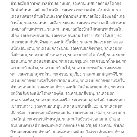
ตำบลเมืองเก่าเทศบาลตำบลบ้านเป็ด
,
รถเครน เทศบาลตำบลโคกสูง
สัมพันธ์เทศบาลตำบลโนนหัน
,
รถเครน เทศบาลตำบลโนนท่อน
,
รถ
เครน เทศบาลตำบลโนนสะอาดอำเภอพลเทศบาลเมืองเมืองพลอำเภอ
บ้านไผ่
,
รถเครน เทศบาลเมืองกระนวน
,
รถเครน เทศบาลเมืองบ้านทุ่ม
เทศบาลตำบลท่าพระ
,
รถเครน เทศบาลเมืองบ้านไผ่เทศบาลตำบลใน
เมือง
,
รถเครนขอนแก่น
,
รถเครนขอนแก่น รับจ้าง บริการให้เช่า
,
รถ
เครนขอนแก่นรับจ้างยกของหนักขึ้นที่สุง
,
รถเครนติดแขนยกสิ่งของ
หนัก5ตัน 3ตัน
,
รถเครนยกกระนวน
,
รถเครนยกกิ่งซำสูง
,
รถเครนยก
กิ่งบ้านแฮ
,
รถเครนยกกิ่งหนองนา
,
รถเครนยกกิ่งโคกโพธิ์
,
รถเครนยก
ขอนแก่น
,
รถเครนยกชนบท
,
รถเครนยกชุมแพ
,
รถเครนยกน้ำพอง
,
รถ
เครนยกบ้านฝาง
,
รถเครนยกบ้านไผ่
,
รถเครนยกพระยืน
,
รถเครนยก
พล
,
รถเครนยกภูผาม่าน
,
รถเครนยกภูเวียง
,
รถเครนยกมัญจาคีรี
,
รถ
เครนยกย้ายของหนักในจังหวัดขอนแก่น
,
รถเครนยกย้ายของหนักใน
ตำบลขอนแก่น
,
รถเครนยกย้ายของหนักในอำเภอขอนแก่น
,
รถเครน
ยกย้ายสิ่งของหนักได้หลายๆตัน
,
รถเครนยกสีชมพู
,
รถเครนยก
หนองสองห้อง
,
รถเครนยกหนองเรือ
,
รถเครนยกอุบลรัตน์
,
รถเครนยก
เขาสวนกวาง
,
รถเครนยกเทปูน เทคาน ยกป้ายขึ้น 20 ม
,
รถเครนยก
เปือยน้อย
,
รถเครนยกเมืองขอนแก่น
,
รถเครนยกแวงน้อย
,
รถเครนยก
แวงใหญ่
,
รถเครนรับจ้างเทปูน
,
รถเครนในจังหวัดขอนแก่น
,
อำเภอ
ชนบทเทศบาลตำบลชนบทเทศบาลตำบลชลบถวิบูลย์ รถเครน
,
อำเภอ
บ้านแฮดเทศบาลตำบลบ้านแฮดเทศบาลตำบลวังสวรรค์เทศบาลตำบล