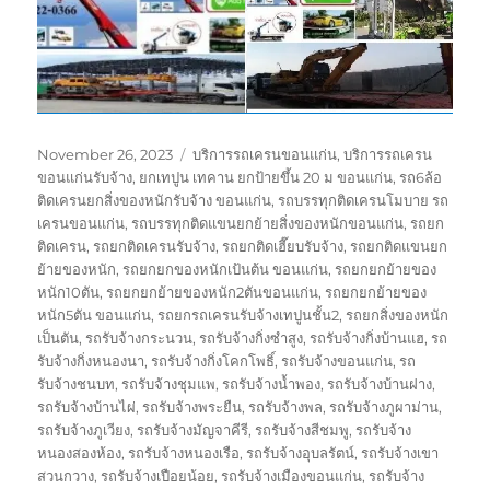
Posted
Tags
November 26, 2023
บริการรถเครนขอนแก่น
,
บริการรถเครน
on
ขอนแก่นรับจ้าง
,
ยกเทปูน เทคาน ยกป้ายขึ้น 20 ม ขอนแก่น
,
รถ6ล้อ
ติดเครนยกสิ่งของหนักรับจ้าง ขอนแก่น
,
รถบรรทุกติดเครนโมบาย รถ
เครนขอนแก่น
,
รถบรรทุกติดแขนยกย้ายสิ่งของหนักขอนแก่น
,
รถยก
ติดเครน
,
รถยกติดเครนรับจ้าง
,
รถยกติดเฮี๊ยบรับจ้าง
,
รถยกติดแขนยก
ย้ายของหนัก
,
รถยกยกของหนักเป้นต้น ขอนแก่น
,
รถยกยกย้ายของ
หนัก10ตัน
,
รถยกยกย้ายของหนัก2ตันขอนแก่น
,
รถยกยกย้ายของ
หนัก5ตัน ขอนแก่น
,
รถยกรถเครนรับจ้างเทปูนชั้น2
,
รถยกสิ่งของหนัก
เป็นตัน
,
รถรับจ้างกระนวน
,
รถรับจ้างกิ่งซำสูง
,
รถรับจ้างกิ่งบ้านแฮ
,
รถ
รับจ้างกิ่งหนองนา
,
รถรับจ้างกิ่งโคกโพธิ์
,
รถรับจ้างขอนแก่น
,
รถ
รับจ้างชนบท
,
รถรับจ้างชุมแพ
,
รถรับจ้างน้ำพอง
,
รถรับจ้างบ้านฝาง
,
รถรับจ้างบ้านไผ่
,
รถรับจ้างพระยืน
,
รถรับจ้างพล
,
รถรับจ้างภูผาม่าน
,
รถรับจ้างภูเวียง
,
รถรับจ้างมัญจาคีรี
,
รถรับจ้างสีชมพู
,
รถรับจ้าง
หนองสองห้อง
,
รถรับจ้างหนองเรือ
,
รถรับจ้างอุบลรัตน์
,
รถรับจ้างเขา
สวนกวาง
,
รถรับจ้างเปือยน้อย
,
รถรับจ้างเมืองขอนแก่น
,
รถรับจ้าง