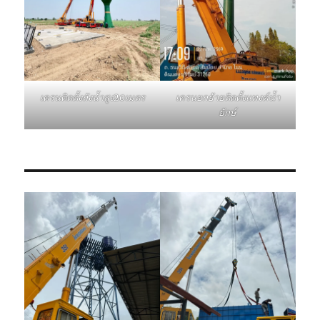
เครนติดตั้งถังน้ำสูง20เมตร
เครนยกย้ายติดตั้งแทงค์น้ำ
ยักษ์