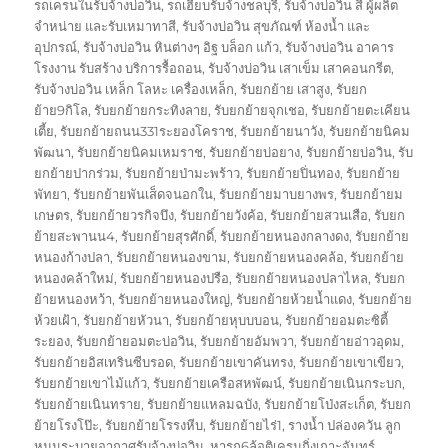
รถเครนในรับจ้างบ่อวิน
,
รถเฮี๊ยบรับจ้างชลบุรี
,
รับจ้างบ่อวิน สี ผู้ผลิต
จำหน่าย และรับเหมาทาสี
,
รับจ้างบ่อวิน สุขภัณฑ์ ห้องน้ำ และ
อุปกรณ์
,
รับจ้างบ่อวิน หินต่างๆ อิฐ บล็อก แก้ว
,
รับจ้างบ่อวิน อาคาร
โรงงาน รับสร้าง บริการรื้อถอน
,
รับจ้างบ่อวิน เสาเข็ม เสาคอนกรีต
,
รับจ้างบ่อวิน เหล็ก โลหะ เครื่องเหล็ก
,
รับยกย้าย เสาสูง
,
รับยก
ย้าย9กิโล
,
รับยกย้ายกระทิงลาย
,
รับยกย้ายจุกเชอ
,
รับยกย้ายตะเคียน
เตี้ย
,
รับยกย้ายถนน331ระยองโคราช
,
รับยกย้ายนาวัง
,
รับยกย้ายนิคม
พัฒนา
,
รับยกย้ายนิคมเหมราช
,
รับยกย้ายบ่อยาง
,
รับยกย้ายบ่อวิน
,
รับ
ยกย้ายปากร่วม
,
รับยกย้ายป่ามะพร้าว
,
รับยกย้ายปิ่นทอง
,
รับยกย้าย
พัทยา
,
รับยกย้ายพันเส็ดจนอกใน
,
รับยกย้ายมาบยางพร
,
รับยกย้ายม
เกษตร
,
รับยกย้ายวรกิจบึง
,
รับยกย้ายวังค้อ
,
รับยกย้ายสวนเสือ
,
รับยก
ย้ายสะพานน4
,
รับยกย้ายสุรศักดิ์
,
รับยกย้ายหนองกลางดง
,
รับยกย้าย
หนองก้างปลา
,
รับยกย้ายหนองขาม
,
รับยกย้ายหนองคล้อ
,
รับยกย้าย
หนองคล้าใหม่
,
รับยกย้ายหนองปรือ
,
รับยกย้ายหนองปลาไหล
,
รับยก
ย้ายหนองหว้า
,
รับยกย้ายหนองใหญ่
,
รับยกย้ายห้วยน้ำแดง
,
รับยกย้าย
ห้วยเฝ้า
,
รับยกย้ายหัวนา
,
รับยกย้ายหุบบบอน
,
รับยกย้ายอมตะซิตี้
ระยอง
,
รับยกย้ายอมตะบ่อวิน
,
รับยกย้ายอัมพวา
,
รับยกย้ายอ่าวอุดม
,
รับยกย้ายอิสเทรินซีบรอด
,
รับยกย้ายเขาคันทรง
,
รับยกย้ายเขาเขียว
,
รับยกย้ายเขาไม้แก้ว
,
รับยกย้ายเครือสหพัฒน์
,
รับยกย้ายเนินกระบก
,
รับยกย้ายเนินทราย
,
รับยกย้ายแหลมฉบัง
,
รับยกย้ายโป่งสะเก็ต
,
รับยก
ย้ายโรงโป๊ะ
,
รับยกย้ายโรรงหีบ
,
รับยกย้ายไร่1
,
รางน้ำ ปล่องควัน ลูก
หมุนระบายอากาศรับจ้างบ่อวิน
,
หารถ6ล้อติเครนกิ่งเกาะจันทร์
,