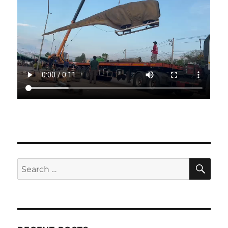
SE
Search
for: