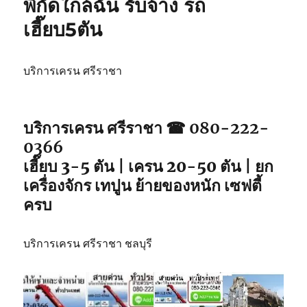
พิกัดใกล้ฉัน รับจ้าง รถ
วิน
เฮี๊ยบ5ตัน
ศรีราชา
เหมา
วัน
รถ
บริการเครน ศรีราชา
จอด
พิกัด
ใกล้
บริการเครน ศรีราชา ☎ 080-222-
คุณ
0366
เฮี๊ยบ 3-5 ตัน | เครน 20-50 ตัน | ยก
เครื่องจักร เทปูน ย้ายของหนัก เซฟตี้
ครบ
บริการเครน ศรีราชา ชลบุรี