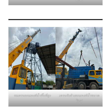
รถเครนยกแทงค์น้ำขึ้นที่สูง
เครนรับจ้างยกแทงค์น้ำขนาด
ใหญ่