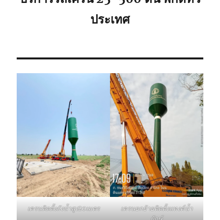
ประเทศ
เครนติดตั้งถังน้ำสูง20เมตร
เครนยกย้ายติดตั้งแทงค์น้ำ
ยักษ์